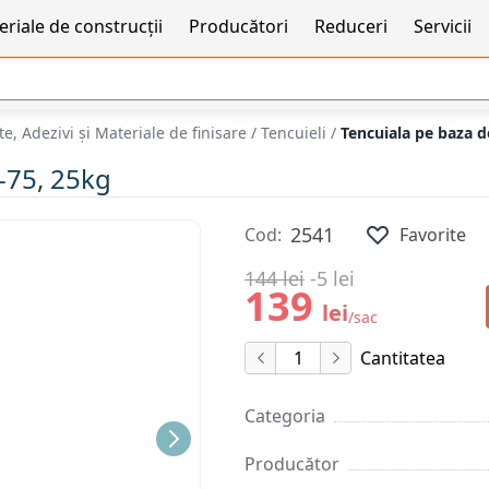
riale de construcții
Producători
Reduceri
Servicii
e, Adezivi şi Materiale de finisare
/
Tencuieli
/
Tencuiala pe baza 
-75, 25kg
2541
Cod:
Favorite
144 lei
-5 lei
139
lei
/sac
Cantitatea
Categoria
Producător