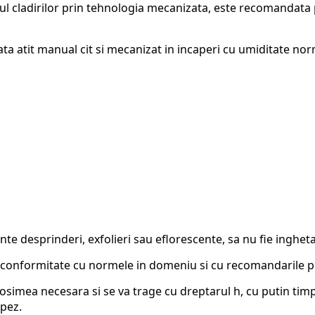
orul cladirilor prin tehnologia mecanizata, este recomandata p
zata atit manual cit si mecanizat in incaperi cu umiditate norm
nte desprinderi, exfolieri sau eflorescente, sa nu fie ingheta
in conformitate cu normele in domeniu si cu recomandarile 
osimea necesara si se va trage cu dreptarul h, cu putin timp 
apez.