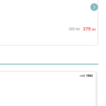
Pr
379
385 lei
lei
cod:
1062