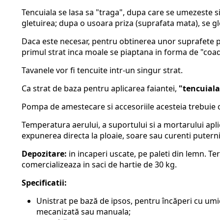
Tencuiala se lasa sa "traga", dupa care se umezeste s
gletuirea; dupa o usoara priza (suprafata mata), se gle
Daca este necesar, pentru obtinerea unor suprafete pe
primul strat inca moale se piaptana in forma de "coada
Tavanele vor fi tencuite intr-un singur strat.
Ca strat de baza pentru aplicarea faiantei,
"tencuial
Pompa de amestecare si accesoriile acesteia trebuie c
Temperatura aerului, a suportului si a mortarului aplic
expunerea directa la ploaie, soare sau curenti puternic
Depozitare:
in incaperi uscate, pe paleti din lemn. Ter
comercializeaza in saci de hartie de 30 kg.
Specificatii:
Unistrat pe bază de ipsos, pentru încăperi cu umid
mecanizată sau manuala;