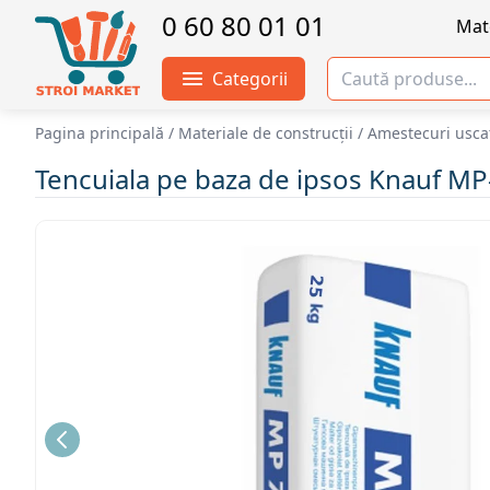
0 60 80 01 01
Mate
Categorii
Pagina principală
/
Materiale de construcții
/
Amestecuri uscat
Tencuiala pe baza de ipsos Knauf MP