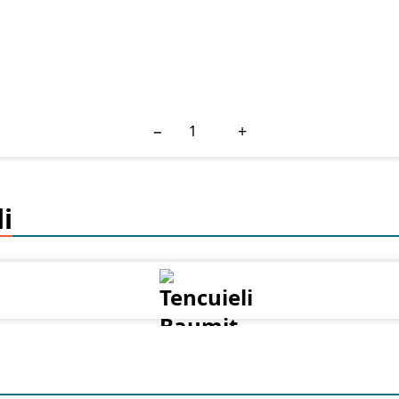
−
+
i