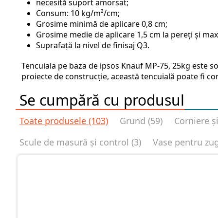
necesită suport amorsat;
Consum: 10 kg/m²/cm;
Grosime minimă de aplicare 0,8 cm;
Grosime medie de aplicare 1,5 cm la pereţi şi ma
Suprafaţă la nivel de finisaj Q3.
Tencuiala pe baza de ipsos Knauf MP-75, 25kg este sol
proiecte de construcție, această tencuială poate fi c
Se cumpără cu produsul
Toate produsele (103)
Grund (59)
Corniere și
Scule de masură și control (3)
Vase pentru zug