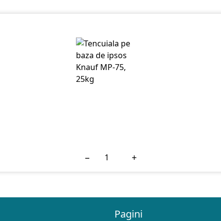
−
+
Pagini