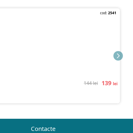
cod:
2541
139
144 lei
lei
Contacte