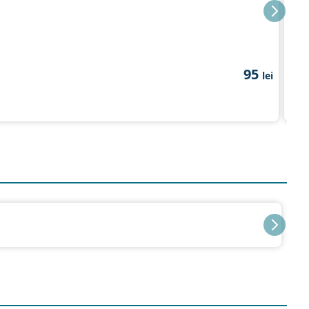
Ten
95
lei