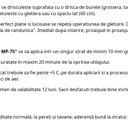
i se driscuieste suprafata cu o drisca de burete (grosiera, 
tuieste cu gletiera sau cu spaclu lat (60 cm).
rfect plane si lucioase se repeta operatiunea de gletuire. D
 de randunica". Imediat dupa intarire, proaspat in proaspat 
a MP-75"
se va aplica intr-un singur strat de minim 10 mm gro
uratate in maxim 20 minute de la oprirea utilajului.
at trebuie sa fie peste +5 C, pe durata aplicarii si a procesu
i de aer.
men de valabilitate 12 luni. Sacii desfacuti trebuie bine inchi
itate normală, la pereţi şi tavane; aderenţă bună la stratul 