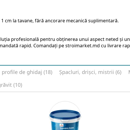
x 1 cm la tavane, fără ancorare mecanică suplimentară.
uția profesională pentru obținerea unui aspect neted și uni
omandată rapid. Comandați pe stroimarket.md cu livrare rap
 profile de ghidaj (18)
Șpacluri, drișci, mistrii (6)
răvit (10)