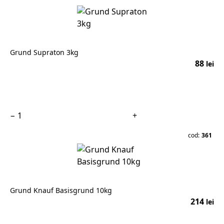
Grund Supraton 3kg
88
lei
În coș
−
+
cod:
361
Grund Knauf Basisgrund 10kg
214
lei
În coș