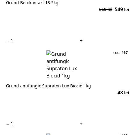
Grund Betokontakt 13.5kg
549
560 lei
lei
În coș
−
+
cod:
467
Grund antifungic Supraton Lux Biocid 1kg
48
lei
În coș
−
+