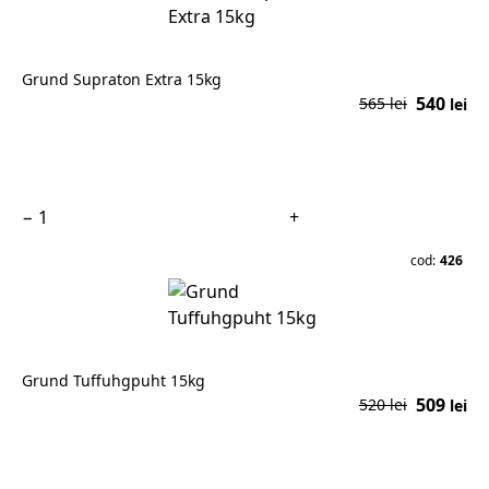
Grund Supraton Extra 15kg
540
565 lei
lei
În coș
−
+
cod:
426
Grund Tuffuhgpuht 15kg
509
520 lei
lei
În coș