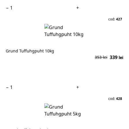
−
+
cod:
427
Grund Tuffuhgpuht 10kg
339
353 lei
lei
În coș
−
+
cod:
428