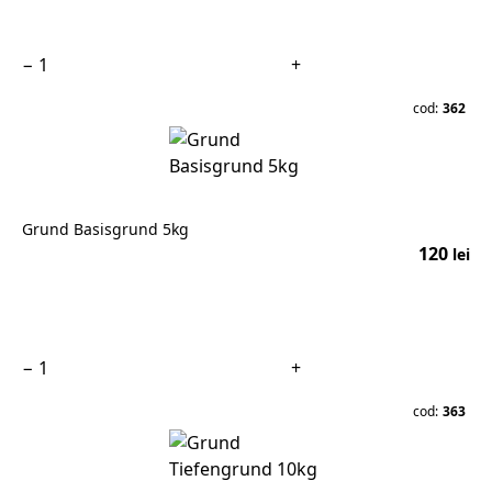
−
+
cod:
362
Grund Basisgrund 5kg
120
lei
În coș
−
+
cod:
363