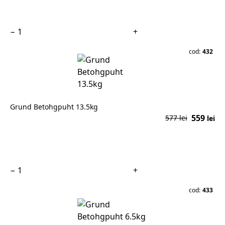
−
+
cod:
432
Grund Betohgpuht 13.5kg
559
577 lei
lei
În coș
−
+
cod:
433