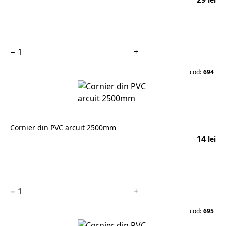
În coș
−
+
cod:
694
Cornier din PVC arcuit 2500mm
14
lei
În coș
−
+
cod:
695