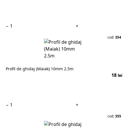
În coș
−
+
cod:
354
Profil de ghidaj (Maiak) 10mm 2.5m
18
lei
În coș
−
+
cod:
355