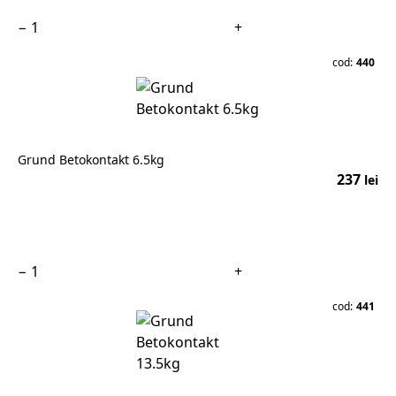
−
+
cod:
440
Grund Betokontakt 6.5kg
237
lei
În coș
−
+
cod:
441