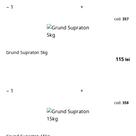
−
+
cod:
357
Grund Supraton 5kg
115
lei
În coș
−
+
cod:
358