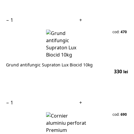
În coș
−
+
cod:
470
Grund antifungic Supraton Lux Biocid 10kg
330
lei
În coș
−
+
cod:
690