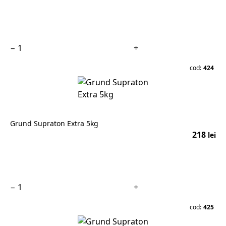
În coș
−
+
cod:
424
Grund Supraton Extra 5kg
218
lei
În coș
−
+
cod:
425