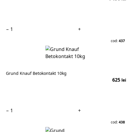
În coș
−
+
cod:
437
Grund Knauf Betokontakt 10kg
625
lei
În coș
−
+
cod:
438