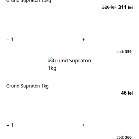
Grund Supraton 15kg
311
320 lei
lei
În coș
−
+
cod:
359
Grund Supraton 1kg
46
lei
În coș
−
+
cod:
360