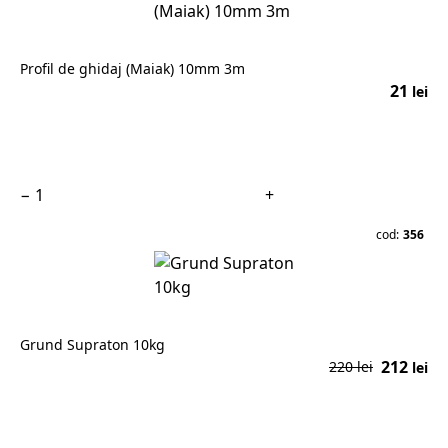
Profil de ghidaj (Maiak) 10mm 3m
21
lei
În coș
−
+
cod:
356
Grund Supraton 10kg
212
220 lei
lei
În coș