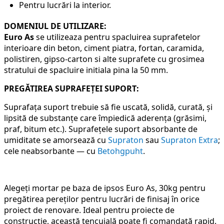
Pentru lucrări la interior.
DOMENIUL DE UTILIZARE:
Euro As
se utilizeaza
pentru spacluirea suprafetelor
interioare din beton, ciment piatra, fortan, caramida,
polistiren, gipso-carton si alte suprafete cu grosimea
stratului de spacluire initiala pina la 50 mm.
PREGĂTIREA SUPRAFEŢEI SUPORT:
Suprafața suport trebuie să fie uscată, solidă, curată, și
lipsită de substanțe care împiedică aderența (grăsimi,
praf, bitum etc.). Suprafeţele suport absorbante de
umiditate se amorsează cu
Supraton
sau
Supraton Extra
;
cele neabsorbante — cu
Betohgpuht
.
Alegeți mortar pe baza de ipsos Euro As, 30kg pentru
pregătirea pereților pentru lucrări de finisaj în orice
proiect de renovare. Ideal pentru proiecte de
construcție, această tencuială poate fi comandată rapid.