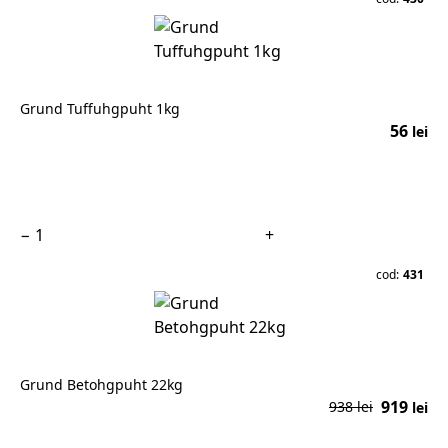
Grund Tuffuhgpuht 1kg
56
lei
În coș
−
+
cod:
431
Grund Betohgpuht 22kg
919
938 lei
lei
În coș