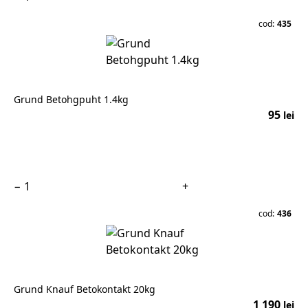
cod:
435
Grund Betohgpuht 1.4kg
95
lei
În coș
−
+
cod:
436
Grund Knauf Betokontakt 20kg
1 190
lei