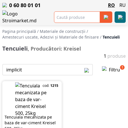
0 60 80 01 01
RO
RU
Pagina principală
/
Materiale de construcții
/
Amestecuri uscate, Adezivi şi Materiale de finisare
/
Tencuieli
Tencuieli
, Producători: Kreisel
1
produse
1
implicit
Filtru
cod:
1215
Tencuiala mecanizata pe
baza de var-ciment Kreisel