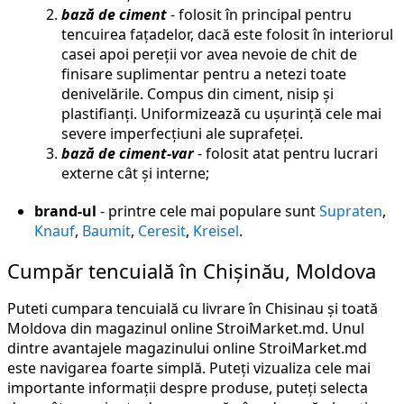
bază de ciment
- folosit în principal pentru
tencuirea fațadelor, dacă este folosit în interiorul
casei apoi pereții vor avea nevoie de chit de
finisare suplimentar pentru a netezi toate
denivelările. Compus din ciment, nisip și
plastifianți. Uniformizează cu ușurință cele mai
severe imperfecțiuni ale suprafeței.
bază de ciment-var
- folosit atat pentru lucrari
externe cât și interne;
brand-ul
- printre cele mai populare sunt
Supraten
,
Knauf
,
Baumit
,
Ceresit
,
Kreisel
.
Cumpăr tencuială în Chișinău, Moldova
Puteti cumpara tencuială cu livrare în Chisinau și toată
Moldova din magazinul online StroiMarket.md. Unul
dintre avantajele magazinului online StroiMarket.md
este navigarea foarte simplă. Puteți vizualiza cele mai
importante informații despre produse, puteți selecta