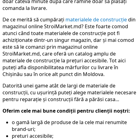
doar câteva minute dupa care rămîne doar să plasați
comanda la livrare.
De ce merită să cumpărați
materialele de construcție
din
magazinul online StroiMarket.md? Este foarte comod
atunci când toate materialele de construcție pot fi
achiziționate dintr-un singur magazin, dar și mai comod
este să le comanzi prin magazinul online
StroiMarket.md, care oferă un catalog amplu de
materiale de construcție la prețuri accesibile. Tot aici
puteți afla disponibilitatea mărfurilor cu livrare în
Chișinău sau în orice alt punct din Moldova.
Datorită unei game atât de largi de materiale de
construcții, cu ușurință puteți alege materialele necesare
pentru reparație și construcții fără a părăsi casa...
Oferim cele mai bune condiții pentru clienții noștri:
o gamă largă de produse de la cele mai renumite
brand-uri;
preturi accesibile;