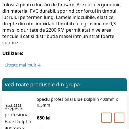
folosită pentru lucrări de finisare. Are corp ergonomic
din material PVC durabil, sporind confortul în timpul
lucrului pe termen lung. Lamele inlocuibile, elastice,
drepte din otel inoxidabil flexibil cu o grosime de 0,3
mm si o duritate de 2200 RM permit atat nivelarea
tencuielii cat si distributia masei intr-un strat foarte
subtire.
Utilizare:
Spatula Blue Dolphin este concepută pentru
Citește mai mult ↓
profesioniști, pentru umplerea suprafețelor pe perete
și tavan pentru a crea un finisaj neted, precum și
pentru cei care doresc să pregătească perfect
Vezi toate produsele din grupă
suprafața pentru vopsire.
Șpaclu profesional Blue Dolphin 400mm x
Avantaje:
0.3mm
cod:
2525
Ușor, cu mâner ergonomic și suprafață anti-
alunecare
650
lei
Profil ușor de curățat – tratamentul profesional