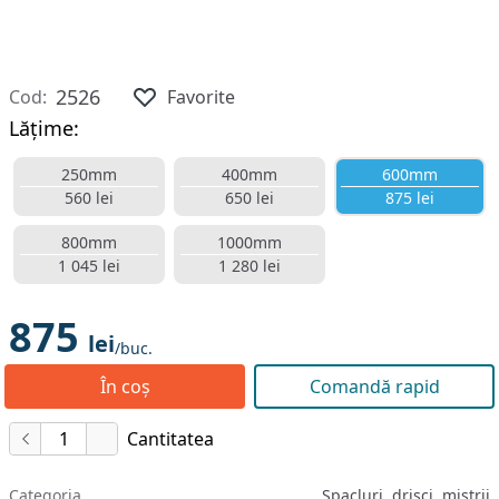
2526
Cod:
Favorite
Lățime:
250mm
400mm
600mm
560 lei
650 lei
875 lei
800mm
1000mm
1 045 lei
1 280 lei
875
lei
/buc.
În coș
Comandă rapid
Cantitatea
Categoria
Șpacluri, drișci, mistrii