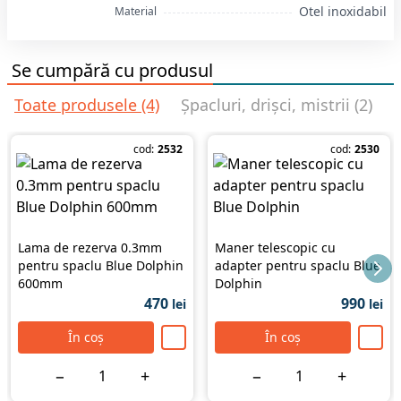
Otel inoxidabil
Material
Se cumpără cu produsul
Toate produsele (4)
Șpacluri, drișci, mistrii (2)
R
cod:
2532
cod:
2530
Lama de rezerva 0.3mm
Maner telescopic cu
pentru spaclu Blue Dolphin
adapter pentru spaclu Blue
600mm
Dolphin
470
990
lei
lei
În coș
În coș
−
+
−
+