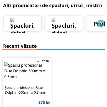
Alți producatori de șpacluri, drișci, mistrii
Prof
Recent văzute
cod:
2526
Șpaclu profesional Blue
Dolphin 600mm x 0.3mm
875
lei