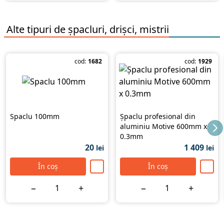
Alte tipuri de
șpacluri, drișci, mistrii
cod:
1682
cod:
1929
Spaclu 100mm
Șpaclu profesional din
aluminiu Motive 600mm x
0.3mm
20
1 409
lei
lei
În coș
În coș
−
+
−
+