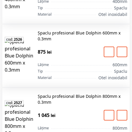
previne lipirea reziduurilor de ipsos
400mm
Lățime
Designul special previne căderea lamei în timpul
Spaclu
Tip
lucrului.
Otel inoxidabil
Material
Disponibil în cinci dimensiuni: 250mm, 400mm,
600mm, 800mm, 1000mm
Șpaclu profesional Blue Dolphin 600mm x
Șpaclu profesional Blue Dolphin 600mm x 0.3mm este
0.3mm
cod:
2526
soluția profesională pentru lucrări de construcții și
renovare, oferind rezultate excelente. Ideal pentru
875
lei
proiecte de construcție, acest produs poate fi
comandat rapid. Comandați pe stroimarket.md cu
600mm
Lățime
livrare rapidă în Chișinău și toată Moldova.
Spaclu
Tip
Otel inoxidabil
Material
Șpaclu profesional Blue Dolphin 800mm x
0.3mm
cod:
2527
1 045
lei
800mm
Lățime