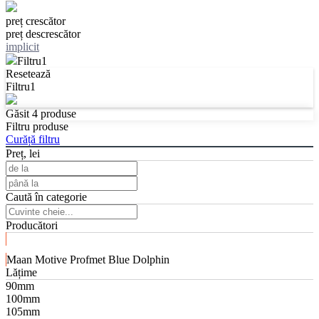
preț crescător
preț descrescător
implicit
Filtru
1
Resetează
Filtru
1
Găsit
4
produse
Filtru produse
Curăță filtru
Preț, lei
Caută în categorie
Producători
Maan
Motive
Profmet
Blue Dolphin
Lățime
90mm
100mm
105mm