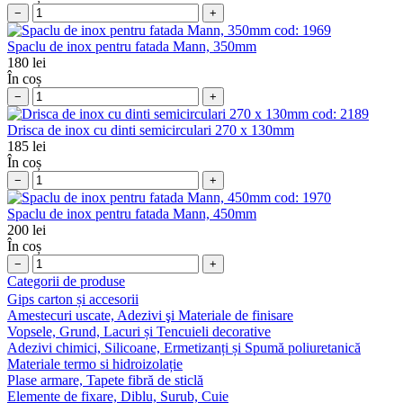
−
+
cod:
1969
Spaclu de inox pentru fatada Mann, 350mm
180
lei
În coș
−
+
cod:
2189
Drisca de inox cu dinti semicirculari 270 x 130mm
185
lei
În coș
−
+
cod:
1970
Spaclu de inox pentru fatada Mann, 450mm
200
lei
În coș
−
+
Categorii de produse
Gips carton și accesorii
Amestecuri uscate, Adezivi şi Materiale de finisare
Vopsele, Grund, Lacuri și Tencuieli decorative
Adezivi chimici, Silicoane, Ermetizanți și Spumă poliuretanică
Materiale termo si hidroizolație
Plase armare, Tapete fibră de sticlă
Elemente de fixare, Diblu, Surub, Cuie