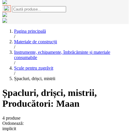
Pagina principală
/
Materiale de construcții
/
Instrumente, echipamente, îmbrăcăminte și materiale
consumabile
/
Scule pentru zugrăvit
/
Șpacluri, drișci, mistrii
Șpacluri, drișci, mistrii
,
Producători: Maan
4
produse
Ordonează:
implicit