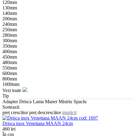
120mm
130mm
140mm
200mm
240mm
250mm
280mm
300mm
350mm
400mm
450mm
480mm
550mm
600mm
800mm
1000mm
Vezi toate
Tip
Adapter
Drisca
Lama
Maner
Mistriu
Spaclu
Sortează:
preț crescător
preț descrescător
implicit
cod:
1697
Drisca inox Venetiana MAAN 24cm
460
lei
În coș