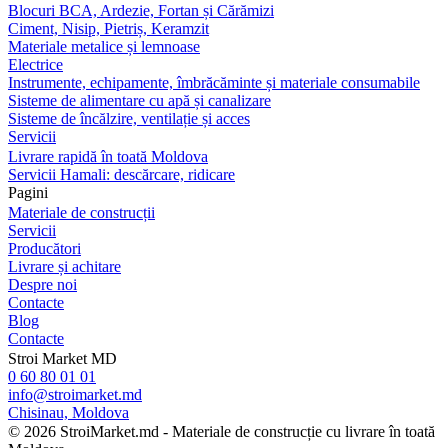
Blocuri BCA, Ardezie, Fortan și Cărămizi
Ciment, Nisip, Pietriș, Keramzit
Materiale metalice și lemnoase
Electrice
Instrumente, echipamente, îmbrăcăminte și materiale consumabile
Sisteme de alimentare cu apă și canalizare
Sisteme de încălzire, ventilație și acces
Servicii
Livrare rapidă în toată Moldova
Servicii Hamali: descărcare, ridicare
Pagini
Materiale de construcții
Servicii
Producători
Livrare și achitare
Despre noi
Contacte
Blog
Contacte
Stroi Market MD
0 60 80 01 01
info@stroimarket.md
Chisinau, Moldova
© 2026 StroiMarket.md - Materiale de construcție cu livrare în toată