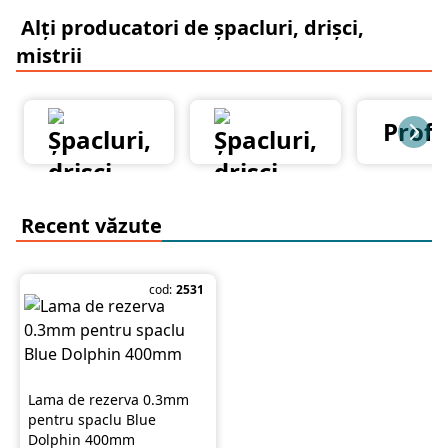
Alți producatori de șpacluri, drișci,
mistrii
Prof
Recent văzute
cod:
2531
Lama de rezerva 0.3mm
pentru spaclu Blue
Dolphin 400mm