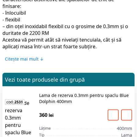
finisare:
- înlocuibil
- flexibil
– din oțel inoxidabil flexibil cu o grosime de 0.3mm și o
duritate de 2200 RM
Acestea vă permit atât să nivelați tencuiala, cât și să
aplicați masa într-un strat foarte subțire.
Lama de rezerva 0.3mm pentru spaclu Blue Dolphin
Citește mai mult ↓
400mm este soluția profesională pentru lucrări de
construcții și renovare, oferind rezultate excelente.
Alegerea pentru acest produs reprezintă o investiție
Vezi toate produsele din grupă
sigură în calitatea lucrărilor. Comandați pe
stroimarket.md cu livrare rapidă în Chișinău și toată
Lama de rezerva 0.3mm pentru spaclu Blue
Moldova.
Dolphin 400mm
cod:
2531
360
lei
400mm
Lățime
Lama
Tip