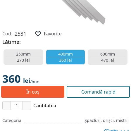
2531
Cod:
Favorite
Lățime:
250mm
400mm
600mm
270 lei
360 lei
470 lei
360
lei
/buc.
În coș
Comandă rapid
Cantitatea
Categoria
Șpacluri, drișci, mistrii