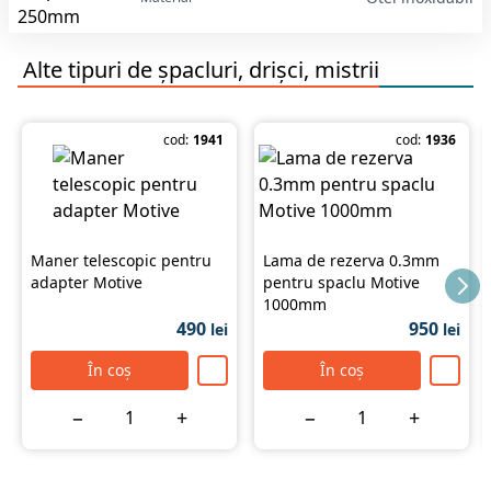
Alte tipuri de
șpacluri, drișci, mistrii
cod:
1941
cod:
1936
Maner telescopic pentru
Lama de rezerva 0.3mm
adapter Motive
pentru spaclu Motive
1000mm
490
950
lei
lei
În coș
În coș
−
+
−
+