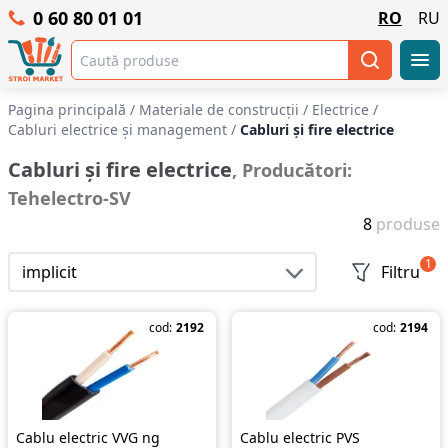
0 60 80 01 01
RO
RU
Pagina principală
/
Materiale de construcții
/
Electrice
/
Cabluri electrice și management
/
Cabluri și fire electrice
Cabluri și fire electrice
, Producători:
Tehelectro-SV
8
produse
1
implicit
Filtru
cod:
2192
cod:
2194
Cablu electric VVG ng
Cablu electric PVS