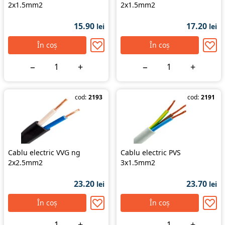
2x1.5mm2
2x1.5mm2
15.90
17.20
lei
lei
În coș
În coș
−
+
−
+
cod:
2193
cod:
2191
Cablu electric VVG ng
Cablu electric PVS
2x2.5mm2
3x1.5mm2
23.20
23.70
lei
lei
În coș
În coș
−
+
−
+