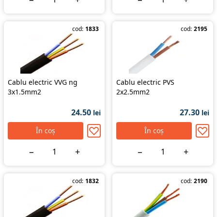
cod:
1833
cod:
2195
Cablu electric VVG ng
Cablu electric PVS
3x1.5mm2
2x2.5mm2
24.50
27.30
lei
lei
În coș
În coș
−
+
−
+
cod:
1832
cod:
2190