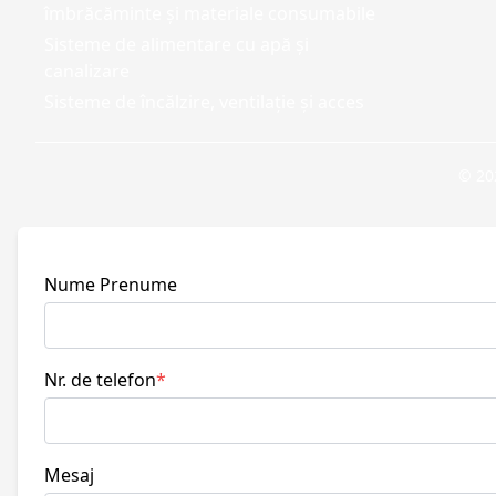
îmbrăcăminte și materiale consumabile
Sisteme de alimentare cu apă și
canalizare
Sisteme de încălzire, ventilație și acces
© 202
Nume Prenume
Nr. de telefon
*
Mesaj