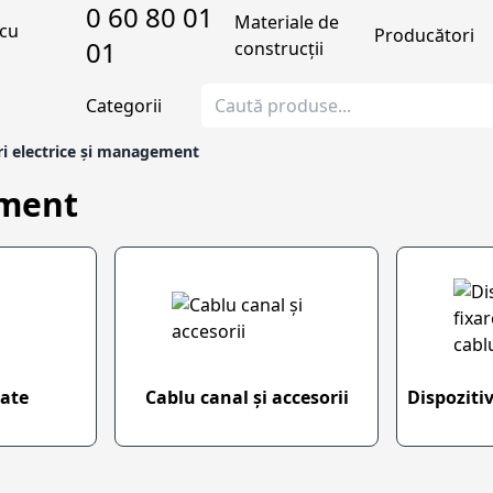
0 60 80 01
Materiale de
Producători
01
construcții
Categorii
ri electrice și management
ement
rate
Cablu canal și accesorii
Dispoziti