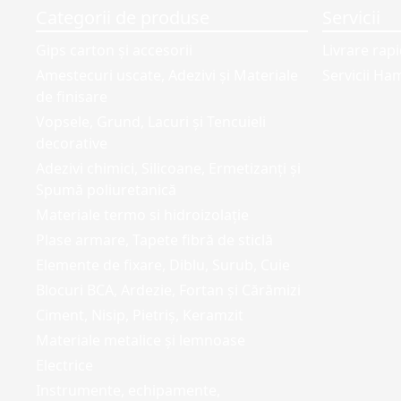
Categorii de produse
Servicii
Gips carton și accesorii
Livrare rap
Amestecuri uscate, Adezivi şi Materiale
Servicii Ham
de finisare
Vopsele, Grund, Lacuri și Tencuieli
decorative
Adezivi chimici, Silicoane, Ermetizanți și
Spumă poliuretanică
Materiale termo si hidroizolație
Plase armare, Tapete fibră de sticlă
Elemente de fixare, Diblu, Surub, Cuie
Blocuri BCA, Ardezie, Fortan și Cărămizi
Ciment, Nisip, Pietriș, Keramzit
Materiale metalice și lemnoase
Electrice
Instrumente, echipamente,