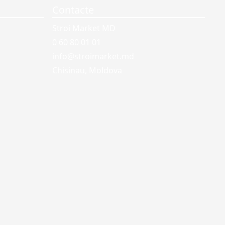
Contacte
Stroi Market MD
0 60 80 01 01
info@stroimarket.md
Chisinau, Moldova