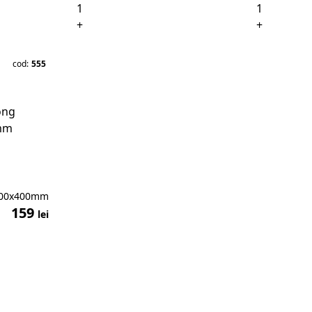
+
+
cod:
555
200x400mm
159
lei