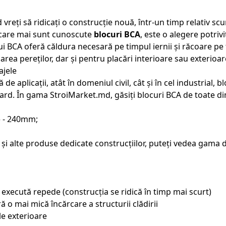
 vreți să ridicați o construcție nouă, într-un timp relativ sc
ă care mai sunt cunoscute
blocuri BCA
, este o alegere potriv
lui BCA oferă căldura necesară pe timpul iernii și răcoare pe 
area pereților, dar și pentru placări interioare sau exterioar
ajele
e aplicații, atât în domeniul civil, cât și în cel industrial, 
 gard. În gama StroiMarket.md, găsiți blocuri BCA de toate d
o
- 240mm;
A și alte produse dedicate construcțiilor, puteți vedea gama
execută repede (construcția se ridică în timp mai scurt)
 o mai mică încărcare a structurii clădirii
ele exterioare