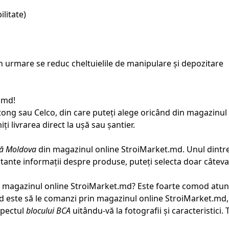
litate)
rin urmare se reduc cheltuielile de manipulare și depozitare
t.md!
ng sau Celco, din care puteți alege oricând din magazinul o
i livrarea direct la ușă sau șantier.
ată Moldova
din magazinul online StroiMarket.md. Unul dintre
ortante informații despre produse, puteți selecta doar câte
 magazinul online StroiMarket.md? Este foarte comod atunci
od este să le comanzi prin magazinul online StroiMarket.md,
aspectul
blocului BCA
uitându-vă la fotografii și caracteristici. 