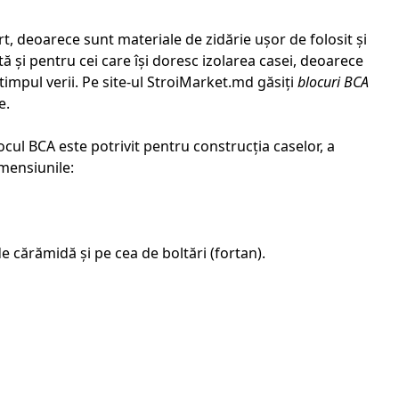
urt, deoarece sunt materiale de zidărie ușor de folosit și
ită și pentru cei care își doresc izolarea casei, deoarece
timpul verii. Pe site-ul StroiMarket.md găsiți
blocuri BCA
e.
blocul BCA este potrivit pentru construcția caselor, a
imensiunile:
 de
cărămidă
și pe cea de
boltări (fortan)
.