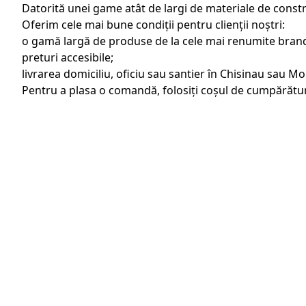
Datorită unei game atât de largi de materiale de constru
Oferim cele mai bune condiții pentru clienții noștri:
o gamă largă de produse de la cele mai renumite brand
preturi accesibile;
livrarea domiciliu, oficiu sau santier în Chisinau sau M
Pentru a plasa o comandă, folosiți coșul de cumpărătur
Categorii de produse
Servicii
Gips carton și accesorii
Livrare rap
Amestecuri uscate, Adezivi şi Materiale
Servicii Ham
de finisare
Vopsele, Grund, Lacuri și Tencuieli
decorative
Adezivi chimici, Silicoane, Ermetizanți și
Spumă poliuretanică
Materiale termo si hidroizolație