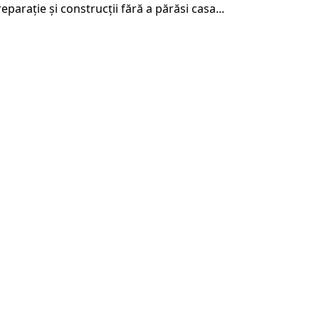
parație și construcții fără a părăsi casa...
Contacte
Stroi Market MD
0 60 80 01 01
info@stroimarket.md
Chisinau, Moldova