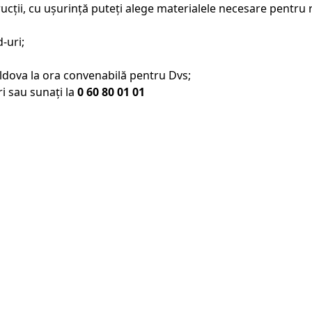
cții, cu ușurință puteți alege materialele necesare pentru re
-uri;
oldova la ora convenabilă pentru Dvs;
i sau sunați la
0 60 80 01 01
Pagini
idă în toată Moldova
Materiale de construcții
ali: descărcare, ridicare
Servicii
Producători
Livrare și achitare
Despre noi
Contacte
Blog