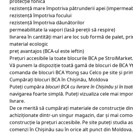
protecție fonică
rezistență mare împotriva pătrunderii apei (impermeabi
rezistență împotriva focului
rezistență împotriva dăunătorilor
permeabilitate la vapori (lasă pereții să respire)
livrarea în cantități mari are loc sub formă de palet, p
material ecologic
preț avantajos (BCA-ul este ieftin)
Prețuri accesibile la toate blocurile BCA pe StroiMarke
Vă punem la dispoziție toată gamă de blocuri de BCA Yto
comanda de blocuri BCA Ytong sau Celco pe site și primiț
Cumpărați blocuri BCA în Chișinău, Moldova
Puteți cumpăra
blocuri BCA cu livrare în Chișinău și în to
navigarea foarte simplă. Puteți vizualiza cele mai imp
livrare.
De ce merită să cumpărați
materiale de construcție
din
achiziționate dintr-un singur magazin, dar și mai com
construcție la prețuri accesibile. Pe site puteți studia 
comenzi în Chișinău sau în orice alt punct din Moldova.