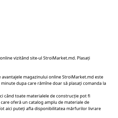
nline vizitând site-ul StroiMarket.md. Plasați
 avantajele magazinului online StroiMarket.md este
va minute dupa care rămîne doar să plasați comanda la
 când toate materialele de construcție pot fi
 care oferă un catalog amplu de materiale de
Tot aici puteți afla disponibilitatea mărfurilor livrare