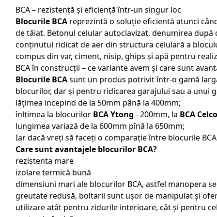
BCA – rezistență și eficiență într-un singur loc
Blocurile BCA
reprezintă o soluție eficientă atunci când
de tăiat. Betonul celular autoclavizat, denumirea dup
conținutul ridicat de aer din structura celulară a blocu
compus din var, ciment, nisip, ghips și apă pentru realiz
BCA în construcții – ce variante avem și care sunt avant
Blocurile BCA
sunt un produs potrivit într-o gamă largă d
blocurilor, dar și pentru ridicarea garajului sau a unui
lățimea incepind de la 50mm până la 400mm;
înlțimea la blocurilor
BCA Ytong
- 200mm, la
BCA Celc
lungimea variază de la 600mm pînă la 650mm;
Iar dacă vreți să faceți o comparație între blocurile BC
Care sunt avantajele blocurilor BCA?
rezistenta mare
izolare termică bună
dimensiuni mari ale blocurilor BCA, astfel manopera se 
greutate redusă, boltarii sunt ușor de manipulat și oferă
utilizare atât pentru zidurile interioare, cât și pentru c