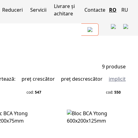
Livrare și
Reduceri
Servicii
Contacte
RO
RU
achitare
9
produse
rtează:
preț crescător
preț descrescător
implicit
cod:
547
cod:
550