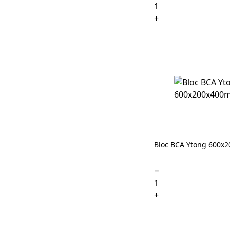
+
Bloc BCA Ytong 600x
−
+