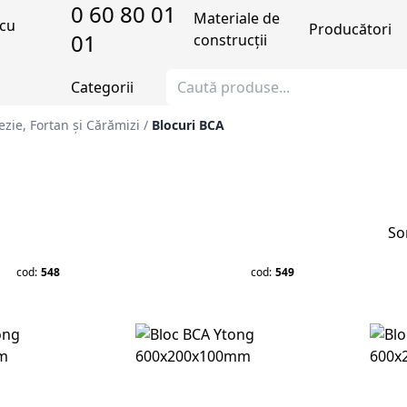
0 60 80 01
Materiale de
Producători
01
construcții
Categorii
ezie, Fortan și Cărămizi
/
Blocuri BCA
So
cod:
548
cod:
549