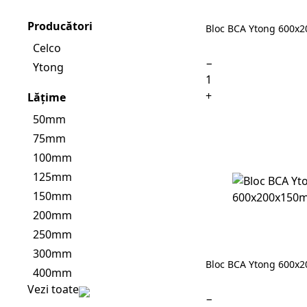
Producători
Bloc BCA Ytong 600x
Celco
−
Ytong
+
Lățime
50mm
75mm
100mm
125mm
150mm
200mm
250mm
300mm
Bloc BCA Ytong 600x
400mm
Vezi toate
−