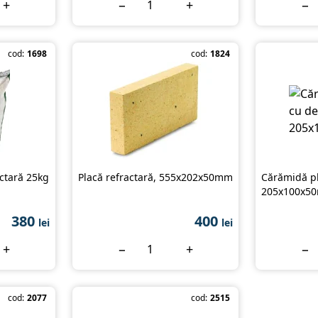
+
−
+
−
cod:
1698
cod:
1824
actară 25kg
Placă refractară, 555x202x50mm
Cărămidă pl
205x100x5
380
400
lei
lei
+
−
+
−
cod:
2077
cod:
2515