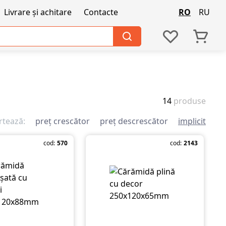
Livrare și achitare
Contacte
RO
RU
14
produse
rtează:
preț crescător
preț descrescător
implicit
cod:
570
cod:
2143