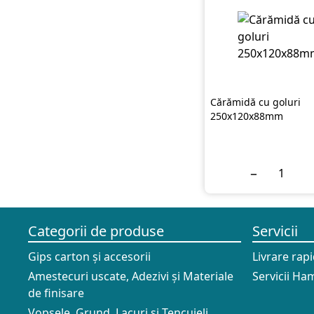
Cărămidă cu goluri
250x120x88mm
−
Categorii de produse
Servicii
Gips carton și accesorii
Livrare rap
Amestecuri uscate, Adezivi şi Materiale
Servicii Ham
de finisare
Vopsele, Grund, Lacuri și Tencuieli