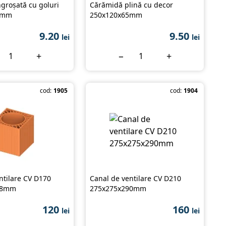
groșată cu goluri
Cărămidă plină cu decor
8mm
250x120x65mm
9.20
9.50
lei
lei
+
−
+
cod:
1905
cod:
1904
ntilare CV D170
Canal de ventilare CV D210
38mm
275x275x290mm
120
160
lei
lei