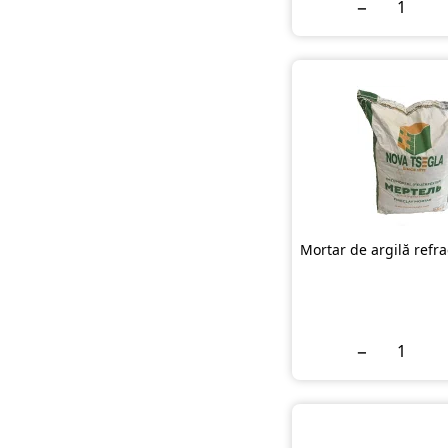
−
Mortar de argilă refr
−