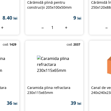
Cărămidă plină pentru
Cărămidă în
construcții 205x100x50mm
250x120x8
8.40
9
lei
lei
+
−
+
−
cod:
1429
cod:
2037
tara
Caramida plina refractara
Canal de ve
230x115x65mm
240х240х2
36
39
lei
lei