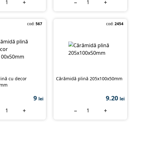
+
−
+
cod:
567
cod:
2454
ină cu decor
Cărămidă plină 205x100x50mm
0mm
9
9.20
lei
lei
+
−
+