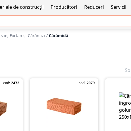
riale de construcții
Producători
Reduceri
Servicii
ezie, Fortan și Cărămizi
/
Cărămidă
So
cod:
2472
cod:
2079