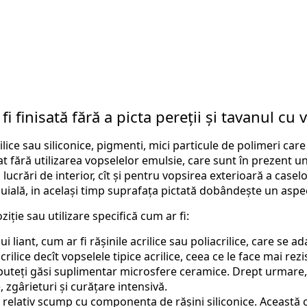
fi finisată fără a picta pereții și tavanul c
rilice sau siliconice, pigmenti, mici particule de polimeri c
 fără utilizarea vopselelor emulsie, care sunt în prezent un
ucrări de interior, cît și pentru vopsirea exterioară a caselo
uială, in același timp suprafața pictată dobândește un aspec
ziție sau utilizare specifică cum ar fi:
 liant, cum ar fi rășinile acrilice sau poliacrilice, care se ada
ilice decît vopselele tipice acrilice, ceea ce le face mai rezi
re puteți găsi suplimentar microsfere ceramice. Drept urmare
 zgârieturi și curățare intensivă.
iv relativ scump cu componenta de rășini siliconice. Această