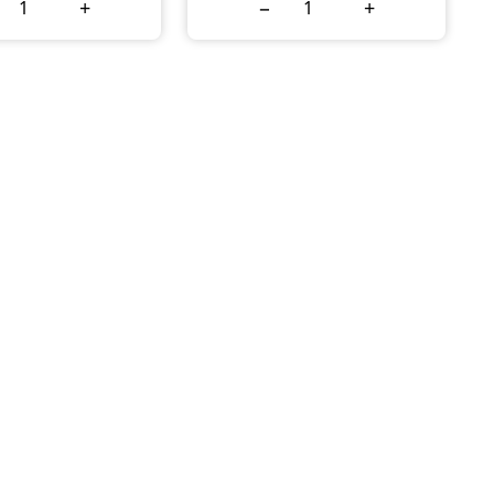
+
−
+