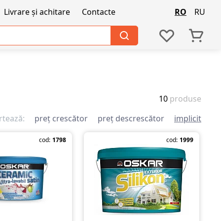
Livrare și achitare
Contacte
RO
RU
10
produse
rtează:
preț crescător
preț descrescător
implicit
cod:
1798
cod:
1999