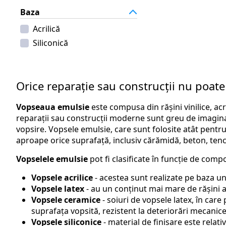
Baza
Acrilică
Siliconică
Orice reparație sau construcții nu poate 
Vopseaua emulsie
este compusa din rășini vinilice, ac
reparații sau construcții moderne sunt greu de imaginat
vopsire. Vopsele emulsie, care sunt folosite atât pentru l
aproape orice suprafață, inclusiv cărămidă, beton, tenc
Vopselele emulsie
pot fi clasificate în funcție de compo
Vopsele acrilice
- acestea sunt realizate pe baza unui
Vopsele latex
- au un conținut mai mare de rășini acr
Vopsele ceramice
- soiuri de vopsele latex, în ca
suprafața vopsită, rezistent la deteriorări mecanice,
Vopsele siliconice
- material de finisare este relat