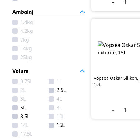
−
Ambalaj
1.4kg
4.2kg
7kg
14kg
25kg
Volum
Vopsea Oskar Silikon, 
0.75L
1L
15L
2L
2.5L
3L
4L
5L
8L
−
8.5L
10L
14L
15L
17.5L