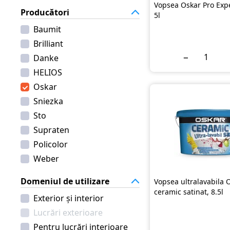
Vopsea Oskar Pro Exp
Producători
5l
Baumit
Brilliant
−
Danke
HELIOS
Oskar
Sniezka
Sto
Supraten
Policolor
Weber
Domeniul de utilizare
Vopsea ultralavabila 
ceramic satinat, 8.5l
Exterior și interior
Lucrări exterioare
Pentru lucrări interioare