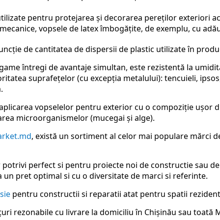
tilizate pentru protejarea și decorarea pereților exteriori a
i mecanice, vopsele de latex îmbogățite, de exemplu, cu adă
funcție de cantitatea de dispersii de plastic utilizate în produc
me întregi de avantaje simultan, este rezistentă la umidit
tatea suprafețelor (cu excepția metalului): tencuieli, ipsos,
.
plicarea vopselelor pentru exterior cu o compoziție ușor dife
tarea microorganismelor (mucegai și alge).
Market.md
, există un sortiment al celor mai populare mărci
r potrivi perfect si pentru proiecte noi de constructie sau 
 un pret optimal si cu o diversitate de marci si referinte.
sie
pentru constructii si reparatii atat pentru spatii rezidenti
uri rezonabile cu livrare la domiciliu în Chișinău sau toată