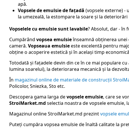
apă.
Vopsele de emulsie de fațadă
(vopsele externe) - u
la umezeală, la estompare la soare și la deteriorăr
Vopselele cu emulsie sunt lavabile
? Absolut, dar - în 
Cumpărând
vopsea emulsie
înseamnă obținerea unei ga
cameră.
Vopseaua emulsie
este excelentă pentru majori
obține o acoperire estetică și în același timp economică
Totodată și fațadele devin din ce în ce mai populare cu a
lumina soarelui), la deteriorarea mecanică și la dezvol
În
magazinul online de materiale de construcții Stroi
Policolor, Sniezka, Sto etc.
Descopera gama larga de
vopsele emulsie
, care se vo
StroiMarket.md
selectia noastra de vopsele emulsie, la
Magazinul online StroiMarket.md prezint
vopsele emul
Puteți cumpăra vopsea emulsie de înaltă calitate la preț