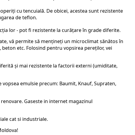
coperiți cu tencuială. De obicei, acestea sunt rezistente
ugarea de teflon.
ția lor - pot fi rezistente la curățare în grade diferite.
ate, vă permite să mențineți un microclimat sănătos în
 beton etc. Folosind pentru vopsirea pereților, vei
rită și mai rezistente la factorii externi (umiditate,
 de vopsea emulsie precum: Baumit, Knauf, Supraten,
de renovare. Gaseste in internet magazinul
ale cat si industriale.
 Moldova!