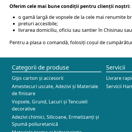
Oferim cele mai bune condiții pentru clienții noștri:
o gamă largă de vopsele de la cele mai renumite br
preturi accesibile;
livrarea domiciliu, oficiu sau santier în Chisinau s
Pentru a plasa o comandă, folosiți coșul de cumpărătur
Categorii de produse
Servicii
Gips carton și accesorii
Livrare rap
Amestecuri uscate, Adezivi şi Materiale
Servicii Ham
de finisare
Vopsele, Grund, Lacuri și Tencuieli
decorative
Adezivi chimici, Silicoane, Ermetizanți și
Spumă poliuretanică