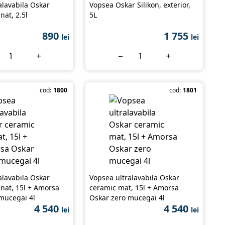
alavabila Oskar
Vopsea Oskar Silikon, exterior,
nat, 2.5l
5L
890
1 755
lei
lei
+
−
+
cod:
1800
cod:
1801
alavabila Oskar
Vopsea ultralavabila Oskar
inat, 15l + Amorsa
ceramic mat, 15l + Amorsa
mucegai 4l
Oskar zero mucegai 4l
4 540
4 540
lei
lei