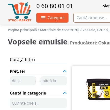
0 60 80 01 01
Mate
Categorii
Pagina principală
/
Materiale de construcții
/
Vopsele, Grund, 
Vopsele emulsie
, Producători: Oska
Curăță filtru
Preț, lei
Caută în categorie