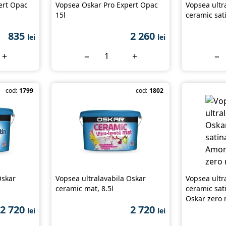
ert Opac
Vopsea Oskar Pro Expert Opac
Vopsea ultr
15l
ceramic sati
835
2 260
lei
lei
+
−
+
−
cod:
1799
cod:
1802
Oskar
Vopsea ultralavabila Oskar
Vopsea ultr
ceramic mat, 8.5l
ceramic sat
Oskar zero 
2 720
2 720
lei
lei