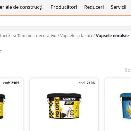
riale de construcții
Producători
Reduceri
Servicii
Lacuri și Tencuieli decorative
/
Vopsele și lacuri
/
Vopsele emulsie
r
So
cod:
2105
cod:
2106