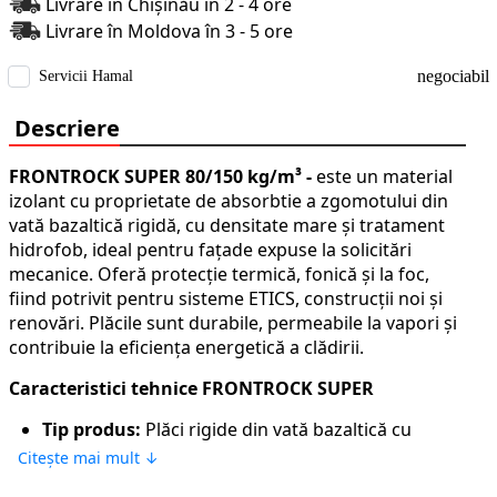
Livrare în Chișinău în 2 - 4 ore
Livrare în Moldova în 3 - 5 ore
negociabil
Servicii Hamal
Descriere
FRONTROCK SUPER 80/150 kg/m³ -
este un material
izolant cu proprietate de absorbtie a zgomotului din
vată bazaltică rigidă, cu densitate mare și tratament
hidrofob, ideal pentru fațade expuse la solicitări
mecanice. Oferă protecție termică, fonică și la foc,
fiind potrivit pentru sisteme ETICS, construcții noi și
renovări. Plăcile sunt durabile, permeabile la vapori și
contribuie la eficiența energetică a clădirii.
Caracteristici tehnice FRONTROCK SUPER
Tip produs:
Plăci rigide din vată bazaltică cu
densitate mare
Citește mai mult ↓
Structură:
Dual Density – strat exterior mai