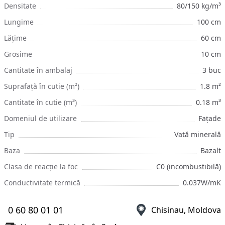
Densitate
80/150 kg/m³
Lungime
100 cm
Lățime
60 cm
Grosime
10 cm
Cantitate în ambalaj
3 buc
Suprafață în cutie (m²)
1.8 m²
Cantitate în cutie (m³)
0.18 m³
Domeniul de utilizare
Fațade
Tip
Vată minerală
Baza
Bazalt
Clasa de reacție la foc
C0 (incombustibilă)
Conductivitate termică
0.037W/mK
0 60 80 01 01
Chisinau, Moldova