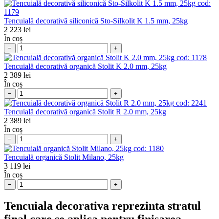
cod:
1179
Tencuială decorativă siliconică Sto-Silkolit K 1.5 mm, 25kg
2 223
lei
În coș
−
+
cod:
1178
Tencuială decorativă organică Stolit K 2.0 mm, 25kg
2 389
lei
În coș
−
+
cod:
2241
Tencuială decorativă organică Stolit R 2.0 mm, 25kg
2 389
lei
În coș
−
+
cod:
1180
Tencuială organică Stolit Milano, 25kg
3 119
lei
În coș
−
+
Tencuiala decorativa reprezinta stratul
final care se aplica pentru finisarea