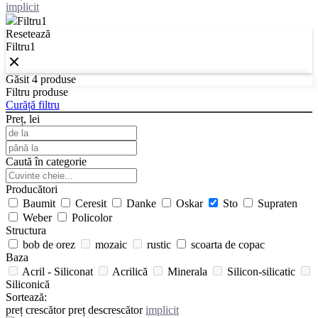
implicit
Filtru
1
Resetează
Filtru
1
Găsit
4
produse
Filtru produse
Curăță filtru
Preț, lei
Caută în categorie
Producători
Baumit
Ceresit
Danke
Oskar
Sto
Supraten
Weber
Policolor
Structura
bob de orez
mozaic
rustic
scoarta de copac
Baza
Acril - Siliconat
Acrilică
Minerala
Silicon-silicatic
Siliconică
Sortează:
preț crescător
preț descrescător
implicit