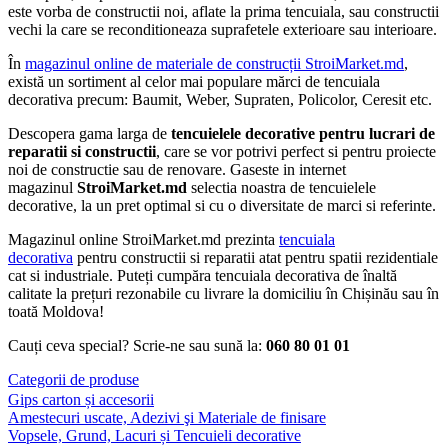
este vorba de constructii noi, aflate la prima tencuiala, sau constructii
vechi la care se reconditioneaza suprafetele exterioare sau interioare.
În
magazinul online de materiale de construcții StroiMarket.md
,
există un sortiment al celor mai populare mărci de tencuiala
decorativa precum: Baumit, Weber, Supraten, Policolor, Ceresit etc.
Descopera gama larga de
tencuielele decorative
pentru lucrari de
reparatii si constructii
, care se vor potrivi perfect si pentru proiecte
noi de constructie sau de renovare. Gaseste in internet
magazinul
StroiMarket.md
selectia noastra de tencuielele
decorative, la un pret optimal si cu o diversitate de marci si referinte.
Magazinul online StroiMarket.md prezinta
tencuiala
decorativa
pentru constructii si reparatii atat pentru spatii rezidentiale
cat si industriale. Puteți cumpăra tencuiala decorativa de înaltă
calitate la prețuri rezonabile cu livrare la domiciliu în Chișinău sau în
toată Moldova!
Cauți ceva special? Scrie-ne sau sună la:
060 80 01 01
Categorii de produse
Gips carton și accesorii
Amestecuri uscate, Adezivi şi Materiale de finisare
Vopsele, Grund, Lacuri și Tencuieli decorative