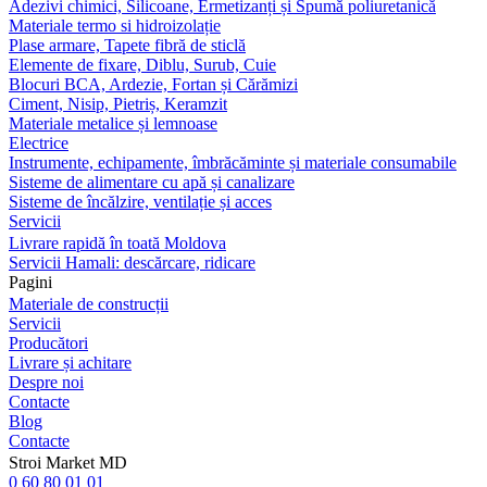
Adezivi chimici, Silicoane, Ermetizanți și Spumă poliuretanică
Materiale termo si hidroizolație
Plase armare, Tapete fibră de sticlă
Elemente de fixare, Diblu, Surub, Cuie
Blocuri BCA, Ardezie, Fortan și Cărămizi
Ciment, Nisip, Pietriș, Keramzit
Materiale metalice și lemnoase
Electrice
Instrumente, echipamente, îmbrăcăminte și materiale consumabile
Sisteme de alimentare cu apă și canalizare
Sisteme de încălzire, ventilație și acces
Servicii
Livrare rapidă în toată Moldova
Servicii Hamali: descărcare, ridicare
Pagini
Materiale de construcții
Servicii
Producători
Livrare și achitare
Despre noi
Contacte
Blog
Contacte
Stroi Market MD
0 60 80 01 01