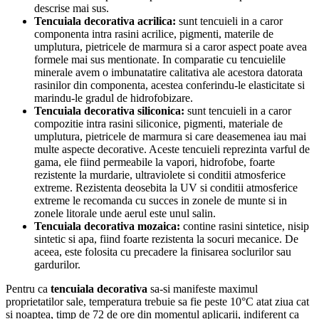
descrise mai sus.
Tencuiala
decorativa
acrilica:
sunt tencuieli in a caror
componenta intra rasini acrilice, pigmenti, materile de
umplutura, pietricele de marmura si a caror aspect poate avea
formele mai sus mentionate. In comparatie cu tencuielile
minerale avem o imbunatatire calitativa ale acestora datorata
rasinilor din componenta, acestea conferindu-le elasticitate si
marindu-le gradul de hidrofobizare.
Tencuiala
decorativa
siliconica:
sunt tencuieli in a caror
compozitie intra rasini siliconice, pigmenti, materiale de
umplutura, pietricele de marmura si care deasemenea iau mai
multe aspecte decorative. Aceste tencuieli reprezinta varful de
gama, ele fiind permeabile la vapori, hidrofobe, foarte
rezistente la murdarie, ultraviolete si conditii atmosferice
extreme. Rezistenta deosebita la UV si conditii atmosferice
extreme le recomanda cu succes in zonele de munte si in
zonele litorale unde aerul este unul salin.
Tencuiala decorativa mozaica:
contine rasini sintetice, nisip
sintetic si apa, fiind foarte rezistenta la socuri mecanice. De
aceea, este folosita cu precadere la finisarea soclurilor sau
gardurilor.
Pentru ca
tencuiala decorativa
sa-si manifeste maximul
proprietatilor sale, temperatura trebuie sa fie peste 10°C atat ziua cat
si noaptea, timp de 72 de ore din momentul aplicarii, indiferent ca