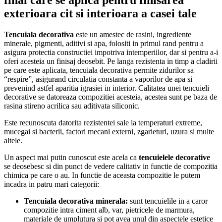
exterioara cit si interioara a casei tale
Tencuiala decorativa
este un amestec de rasini, ingrediente
minerale, pigmenti, aditivi si apa, folositi in primul rand pentru a
asigura protectia constructiei impotriva intemperiilor, dar si pentru a-i
oferi acesteia un finisaj deosebit. Pe langa rezistenta in timp a cladirii
pe care este aplicata, tencuiala decorativa permite zidurilor sa
“respire”, asigurand circulatia constanta a vaporilor de apa si
prevenind astfel aparitia igrasiei in interior. Calitatea unei tencuieli
decorative se datoreaza compozitiei acesteia, acestea sunt pe baza de
rasina stireno acrilica sau aditivata siliconic.
Este recunoscuta datorita rezistentei sale la temperaturi extreme,
mucegai si bacterii, factori mecani externi, zgarieturi, uzura si multe
altele.
Un aspect mai putin cunoscut este acela ca
tencuielele decorative
se deosebesc si din punct de vedere calitativ in functie de compozitia
chimica pe care o au. In functie de aceasta compozitie le putem
incadra in patru mari categorii:
Tencuiala
decorativa
minerala:
sunt tencuielile in a caror
compozitie intra ciment alb, var, pietricele de marmura,
materiale de umplutura si pot avea unul din aspectele estetice