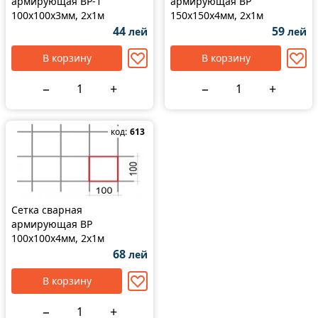
армирующая ВР-1
армирующая ВР
100x100x3мм, 2x1м
150x150x4мм, 2x1м
44
59
лей
лей
В корзину
В корзину
−
+
−
+
код:
613
Сетка сварная
армирующая ВР
100x100x4мм, 2x1м
68
лей
В корзину
−
+