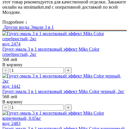
этот товар рекомендуется для качественной отделки. Закажите
онлайн на stroimarket.md с оперативной доставкой по всей
Молдове.
Подробнее ↓
Другие виды
Эмали 3 в 1
код:
2474
Грунт-эмаль 3 в 1 молотковый эффект Miks Color
серебристый, 2кг
568
лей
В корзину
−
+
код:
1442
Грунт-эмаль 3 в 1 молотковый эффект Miks Color черный, 2кг
568
лей
В корзину
−
+
код:
2483
Грунт-эмаль 3 в 1 молотковый эффект Miks Color коричневый,