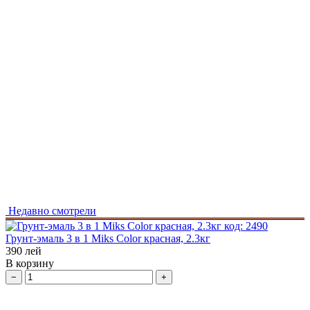
Недавно смотрели
код:
2490
Грунт-эмаль 3 в 1 Miks Color красная, 2.3кг
390
лей
В корзину
−
+