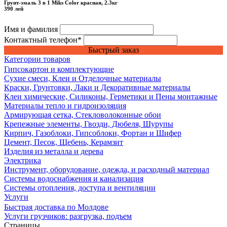
Грунт-эмаль 3 в 1 Miks Color красная, 2.3кг
390 лей
Имя и фамилия
Контактный телефон
*
Быстрый заказ
Категории товаров
Гипсокартон и комплектующие
Сухие смеси, Клеи и Отделочные материалы
Краски, Грунтовки, Лаки и Декоративные материалы
Клеи химические, Силиконы, Герметики и Пены монтажные
Материалы тепло и гидроизоляция
Армирующая сетка, Стекловолоконные обои
Крепежные элементы, Гвозди, Дюбеля, Шурупы
Кирпич, Газоблоки, Гипсоблоки, Фортан и Шифер
Цемент, Песок, Щебень, Керамзит
Изделия из металла и дерева
Электрика
Инструмент, оборудование, одежда, и расходный материал
Системы водоснабжения и канализация
Системы отопления, доступа и вентиляции
Услуги
Быстрая доставка по Молдове
Услуги грузчиков: разгрузка, подъем
Страницы