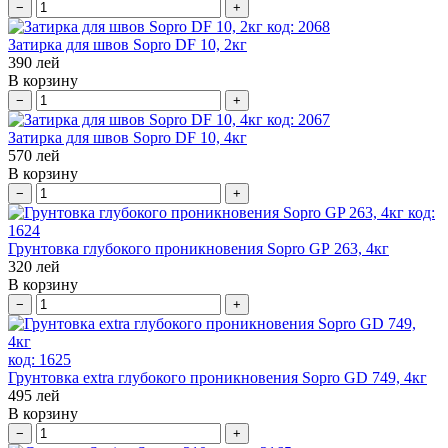
−
+
код:
2068
Затирка для швов Sopro DF 10, 2кг
390
лей
В корзину
−
+
код:
2067
Затирка для швов Sopro DF 10, 4кг
570
лей
В корзину
−
+
код:
1624
Грунтовка глубокого проникновения Sopro GP 263, 4кг
320
лей
В корзину
−
+
код:
1625
Грунтовка extra глубокого проникновения Sopro GD 749, 4кг
495
лей
В корзину
−
+