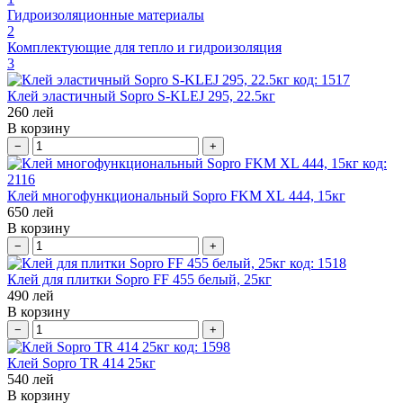
Гидроизоляционные материалы
2
Комплектующие для тепло и гидроизоляция
3
код:
1517
Клей эластичный Sopro S-KLEJ 295, 22.5кг
260
лей
В корзину
−
+
код:
2116
Клей многофункциональный Sopro FKM XL 444, 15кг
650
лей
В корзину
−
+
код:
1518
Клей для плитки Sopro FF 455 белый, 25кг
490
лей
В корзину
−
+
код:
1598
Клей Sopro TR 414 25кг
540
лей
В корзину