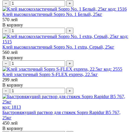
−
+
код:
1516
Клей высокоэластичный Sopro No. 1 Белый, 25кг
570
лей
В корзину
−
+
код:
1515
Клей высокоэластичный Sopro No. 1 extra, Серый, 25кг
560
лей
В корзину
−
+
код:
2555
Клей эластичный Sopro S-FLEX express, 22.5кг
299
лей
В корзину
−
+
код:
1813
Быстровяжущий раствор для стяжек Sopro Rapidur B5 767,
25кг
450
лей
В корзину