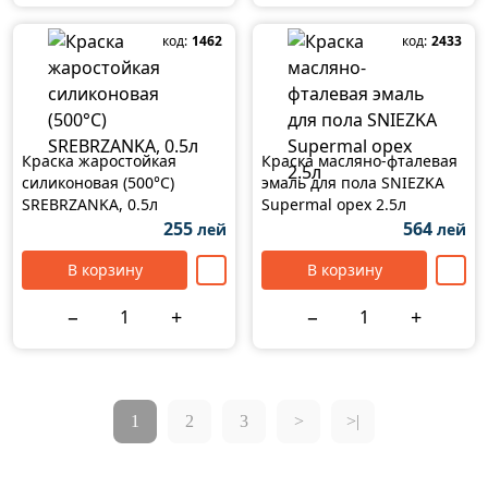
код:
1462
код:
2433
Краска жаростойкая
Краска масляно-фталевая
силиконовая (500°C)
эмаль для пола SNIEZKA
SREBRZANKA, 0.5л
Supermal орех 2.5л
255
564
лей
лей
В корзину
В корзину
−
+
−
+
1
2
3
>
>|