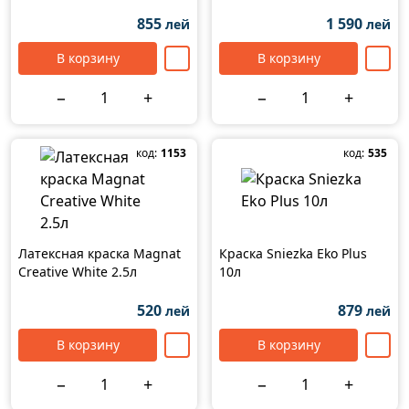
855
1 590
лей
лей
В корзину
В корзину
−
+
−
+
код:
1153
код:
535
Латексная краска Magnat
Краска Sniezka Eko Plus
Creative White 2.5л
10л
520
879
лей
лей
В корзину
В корзину
−
+
−
+