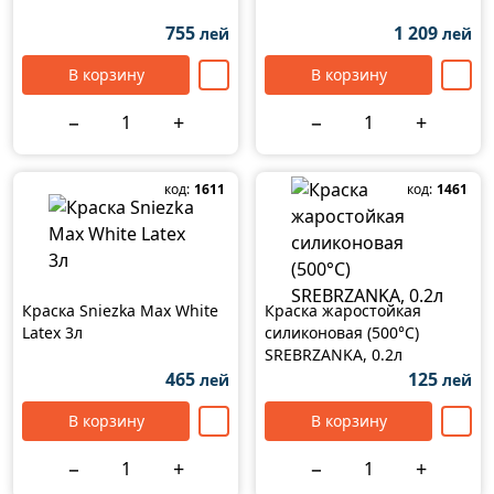
755
1 209
лей
лей
В корзину
В корзину
−
+
−
+
код:
1611
код:
1461
Краска Sniezka Max White
Краска жаростойкая
Latex 3л
силиконовая (500°C)
SREBRZANKA, 0.2л
465
125
лей
лей
В корзину
В корзину
−
+
−
+