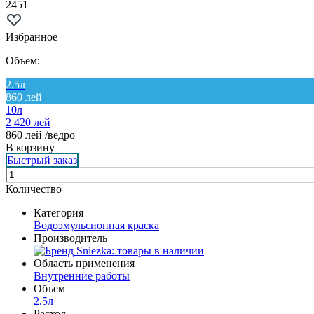
2451
Избранное
Объем:
2.5л
860 лей
10л
2 420 лей
860
лей
/ведро
В корзину
Быстрый заказ
Количество
Категория
Водоэмульсионная краска
Производитель
Область применения
Внутренние работы
Объем
2.5л
Расход