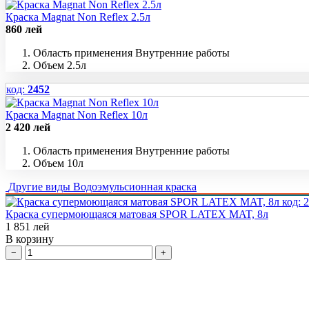
Краска Magnat Non Reflex 2.5л
860
лей
Область применения
Внутренние работы
Объем
2.5л
код:
2452
Краска Magnat Non Reflex 10л
2 420
лей
Область применения
Внутренние работы
Объем
10л
Другие виды
Водоэмульсионная краска
код:
2
Краска супермоющаяся матовая SPOR LATEX MAT, 8л
1 851
лей
В корзину
−
+