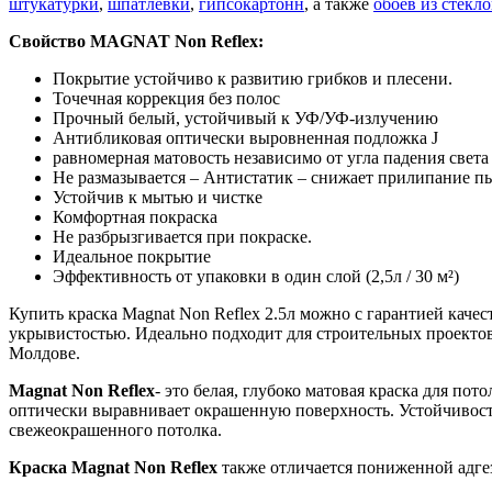
штукатурки
,
шпатлёвки
,
гипсокартонн
, а также
обоев из стекл
Свойство MAGNAT Non Reflex:
Покрытие устойчиво к развитию грибков и плесени.
Точечная коррекция без полос
Прочный белый, устойчивый к УФ/УФ-излучению
Антибликовая оптически выровненная подложка J
равномерная матовость независимо от угла падения света
Не размазывается – Антистатик – снижает прилипание п
Устойчив к мытью и чистке
Комфортная покраска
Не разбрызгивается при покраске.
Идеальное покрытие
Эффективность от упаковки в один слой (2,5л / 30 м²)
Купить краска Magnat Non Reflex 2.5л можно с гарантией каче
укрывистостью. Идеально подходит для строительных проектов, 
Молдове.
Magnat Non Reflex
- это белая, глубоко матовая краска для по
оптически выравнивает окрашенную поверхность. Устойчивост
свежеокрашенного потолка.
Краска Magnat Non Reflex
также отличается пониженной адгез