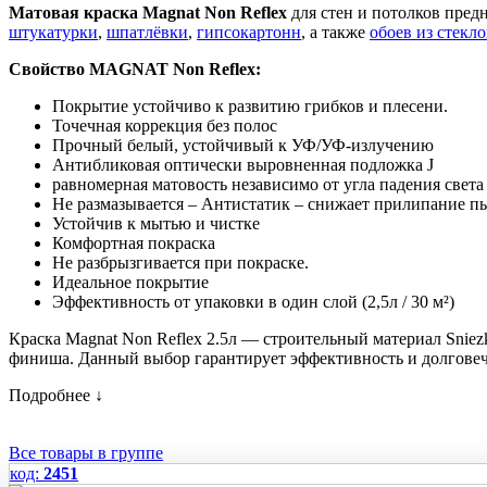
Матовая краска Magnat Non Reflex
для стен и потолков пред
штукатурки
,
шпатлёвки
,
гипсокартонн
, а также
обоев из стекл
Свойство MAGNAT Non Reflex:
Покрытие устойчиво к развитию грибков и плесени.
Точечная коррекция без полос
Прочный белый, устойчивый к УФ/УФ-излучению
Антибликовая оптически выровненная подложка J
равномерная матовость независимо от угла падения света
Не размазывается – Антистатик – снижает прилипание п
Устойчив к мытью и чистке
Комфортная покраска
Не разбрызгивается при покраске.
Идеальное покрытие
Эффективность от упаковки в один слой (2,5л / 30 м²)
Краска Magnat Non Reflex 2.5л — строительный материал Sniez
финиша. Данный выбор гарантирует эффективность и долговечно
Подробнее ↓
Все товары в группе
код:
2451