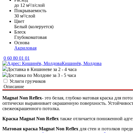
до 12 м²/л/слой
Покрываемость
30 м²/слой
Цвет
Белый (колеруется)
Блеск
Глубокоматовая
Основа
Акриловая
0 60 80 01 01
Кишинёв, Молдова
Доставка в Кишиневе за 2 - 4 часа
Доставка по Молдове за 3 - 5 часа
Услиги грузчиков
Описание
Magnat Non Reflex
- это белая, глубоко матовая краска для по
оптически выравнивает окрашенную поверхность. Устойчивост
свежеокрашенного потолка.
Краска Magnat Non Reflex
также отличается пониженной адгез
Матовая краска Magnat Non Reflex
для стен и потолков пред