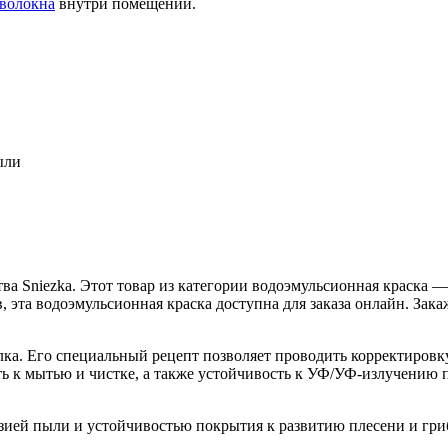
оволокна
внутри помещений.
ыли
ства Sniezka. Этот товар из категории водоэмульсионная краска
эта водоэмульсионная краска доступна для заказа онлайн. Закаж
толка. Его специальный рецепт позволяет проводить корректировк
ь к мытью и чистке, а также устойчивость к УФ/УФ-излучению 
ией пыли и устойчивостью покрытия к развитию плесени и гриб