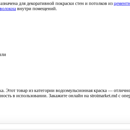
назначена для декоративной покраски стен и потолков из
цемент
оволокна
внутри помещений.
ыли
ka. Этот товар из категории водоэмульсионная краска — отличн
сть в использовании. Закажите онлайн на stroimarket.md с опе