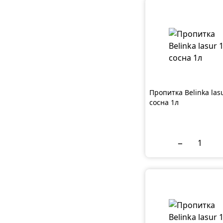
Пропитка Belinka las
сосна 1л
−