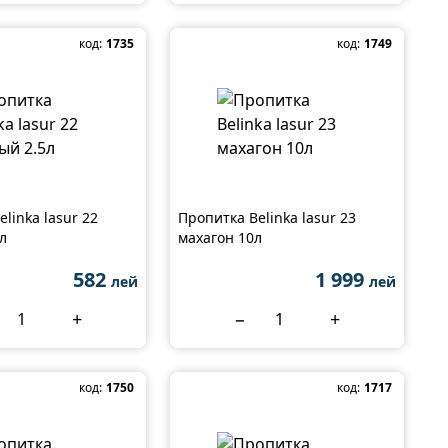
код:
1735
код:
1749
linka lasur 22
Пропитка Belinka lasur 23
л
махагон 10л
582
1 999
лей
лей
+
−
+
код:
1750
код:
1717