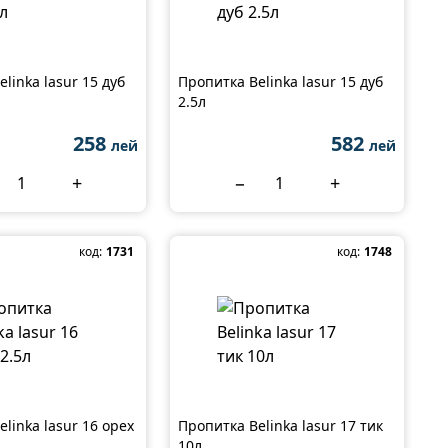
linka lasur 15 дуб
Пропитка Belinka lasur 15 дуб
2.5л
258
582
лей
лей
+
−
+
код:
1731
код:
1748
linka lasur 16 орех
Пропитка Belinka lasur 17 тик
10л