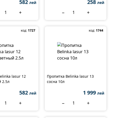
582
258
лей
лей
+
−
+
код:
1727
код:
1744
linka lasur 12
Пропитка Belinka lasur 13
 2.5л
сосна 10л
582
1 999
лей
лей
+
−
+