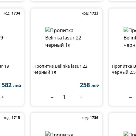
код:
1734
код:
1723
ur 19
Пропитка Belinka lasur 22
Пропитка Be
черный 1л
черный 2.5
582
258
лей
лей
+
−
+
−
код:
1715
код:
1736