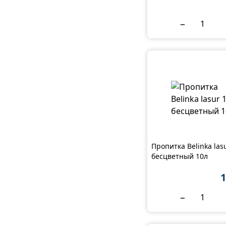
−
Пропитка Belinka las
бесцветный 10л
1
−