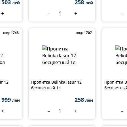
503
258
лей
лей
+
−
+
−
код:
1743
код:
1707
ur 12
Пропитка Belinka lasur 12
Пропитка Be
бесцветный 1л
бесцветный
 999
258
лей
лей
+
−
+
−