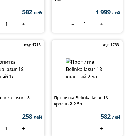
582
1 999
лей
лей
+
−
+
код:
1713
код:
1733
linka lasur 18
Пропитка Belinka lasur 18
красный 2.5л
258
582
лей
лей
+
−
+