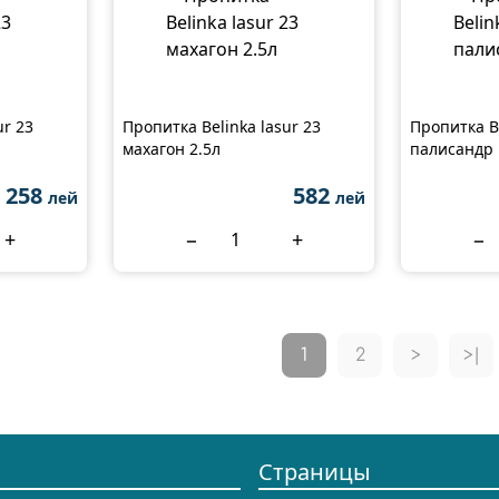
ur 23
Пропитка Belinka lasur 23
Пропитка Be
махагон 2.5л
палисандр 
258
582
лей
лей
+
−
+
−
1
2
>
>|
Страницы