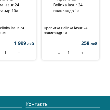
linka lasur 24
Пропитка Belinka lasur 24
10л
палисандр 1л
1 999
258
лей
лей
+
−
+
Контакты