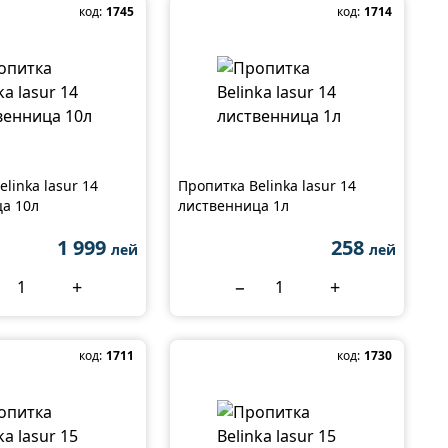
код:
1745
код:
1714
linka lasur 14
Пропитка Belinka lasur 14
а 10л
лиственница 1л
1 999
258
лей
лей
+
−
+
код:
1711
код:
1730