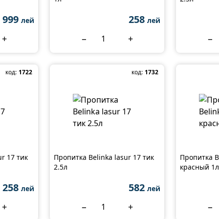
 999
258
лей
лей
+
−
+
−
код:
1722
код:
1732
ur 17 тик
Пропитка Belinka lasur 17 тик
Пропитка Be
2.5л
красный 1л
258
582
лей
лей
+
−
+
−