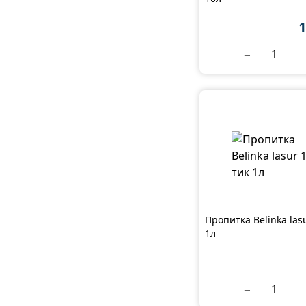
1
−
Пропитка Belinka las
1л
−