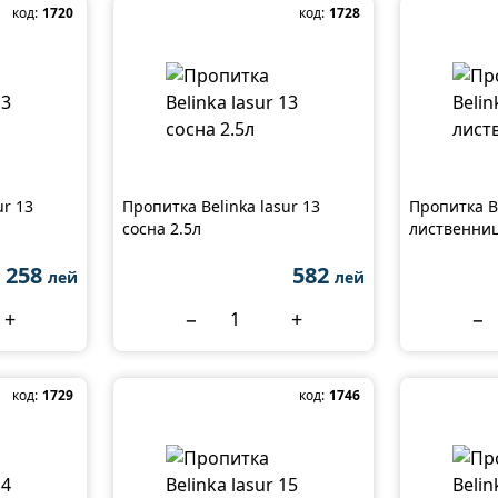
код:
1720
код:
1728
ur 13
Пропитка Belinka lasur 13
Пропитка Be
сосна 2.5л
лиственниц
258
582
лей
лей
+
−
+
−
код:
1729
код:
1746