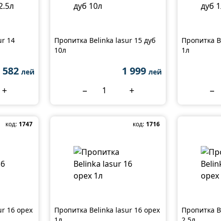
ur 14
Пропитка Belinka lasur 15 дуб
Пропитка Be
10л
1л
582
1 999
лей
лей
+
−
+
−
код:
1747
код:
1716
ur 16 орех
Пропитка Belinka lasur 16 орех
Пропитка Be
1л
2.5л