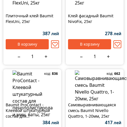
Плиточный клей Baumit
Клей фасадный Baumit
FlexUni, 25кг
NivoFix, 25кг
387
278
лей
лей
В корзину
В корзину
−
+
−
+
код:
836
код:
662
Baumit ProContact -
Самовыравнивающаяся
Клеевой штукатурный
смесь Baumit Nivello
состав для
Quattro, 1-20мм, 25кг
пенополистирола и мин.
384
417
лей
лей