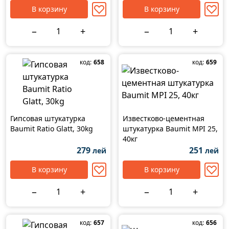
В корзину
В корзину
−
+
−
+
код:
658
код:
659
Гипсовая штукатурка
Известково-цементная
Baumit Ratio Glatt, 30kg
штукатурка Baumit MPI 25,
40кг
279
251
лей
лей
В корзину
В корзину
−
+
−
+
код:
657
код:
656