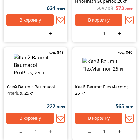
FinoFinish Superior, 20кг
624
573
584 лей
лей
лей
В корзину
В корзину
−
+
−
+
код:
843
код:
840
Клей Baumit Baumacol
Клей Baumit FlexMarmor,
ProPlus, 25кг
25 кг
222
565
лей
лей
В корзину
В корзину
−
+
−
+