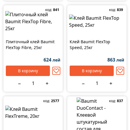
код:
841
код:
839
Плиточный клей Baumit
Клей Baumit FlexTop
FlexTop Fibre, 25кг
Speed, ​​25кг
624
863
лей
лей
В корзину
В корзину
−
+
−
+
код:
2577
код:
837