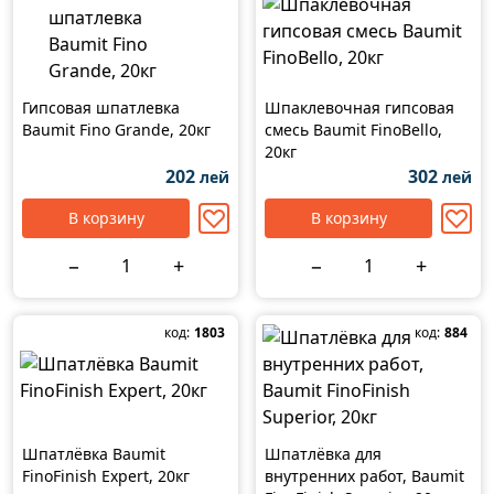
Гипсовая шпатлевка
Шпаклевочная гипсовая
Baumit Fino Grande, 20кг
смесь Baumit FinoBello,
20кг
202
302
лей
лей
В корзину
В корзину
−
+
−
+
код:
1803
код:
884
Шпатлёвка Baumit
Шпатлёвка для
FinoFinish Expert, 20кг
внутренних работ, Baumit