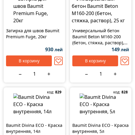
Затирка для швов Baumit
Универсальный бетон
Premium Fuge, 20кг
Baumit Beton М160-200
(бетон, стяжка, раствор),
25 кг
930
149
лей
лей
В корзину
В корзину
−
+
−
+
код:
829
код:
828
Baumit Divina ECO - Краска
Baumit Divina ECO - Краска
внутренняя, 14л
внутренняя, 5л