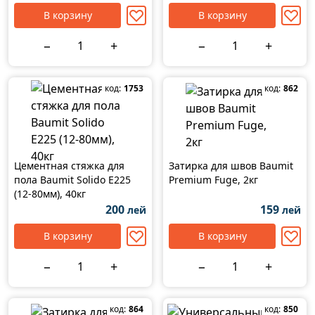
ваты, 25кг
В корзину
В корзину
−
+
−
+
код:
1753
код:
862
Цементная стяжка для
Затирка для швов Baumit
пола Baumit Solido E225
Premium Fuge, 2кг
(12-80мм), 40кг
200
159
лей
лей
В корзину
В корзину
−
+
−
+
код:
864
код:
850