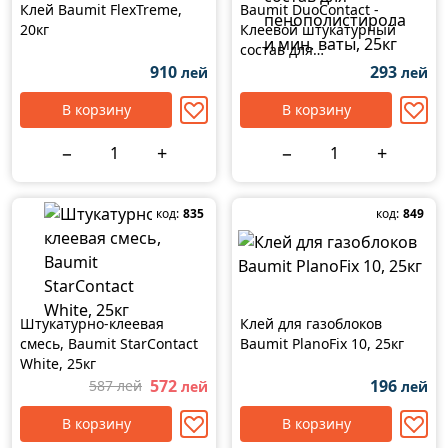
Клей Baumit FlexTreme,
Baumit DuoContact -
20кг
Клеевой штукатурный
состав для
пенополистирола и мин.
910
293
лей
лей
ваты, 25кг
В корзину
В корзину
−
+
−
+
код:
835
код:
849
Штукатурно-клеевая
Клей для газоблоков
смесь, Baumit StarContact
Baumit PlanoFix 10, 25кг
White, 25кг
572
196
587 лей
лей
лей
В корзину
В корзину