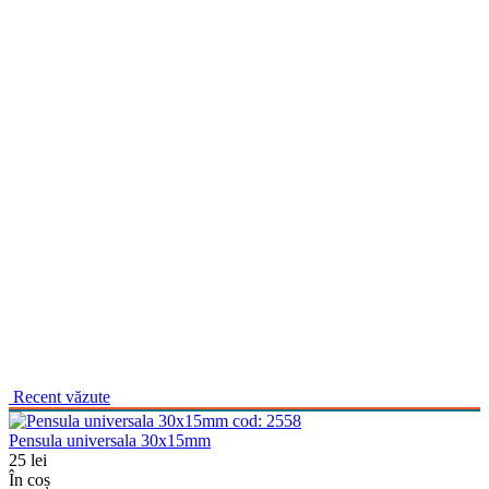
Recent văzute
cod:
2558
Pensula universala 30x15mm
25
lei
În coș