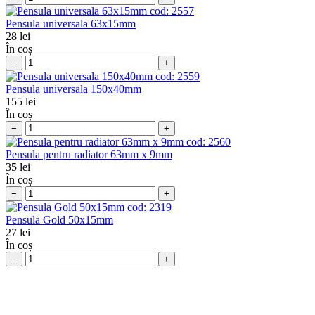
cod:
2557
Pensula universala 63x15mm
28
lei
În coș
−
+
cod:
2559
Pensula universala 150x40mm
155
lei
În coș
−
+
cod:
2560
Pensula pentru radiator 63mm x 9mm
35
lei
În coș
−
+
cod:
2319
Pensula Gold 50x15mm
27
lei
În coș
−
+