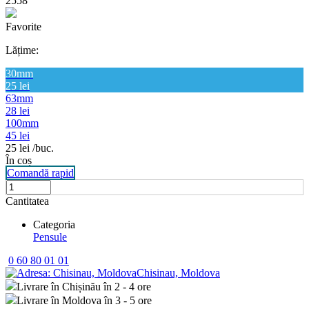
2558
Favorite
Lățime:
30mm
25 lei
63mm
28 lei
100mm
45 lei
25
lei
/buc.
În coș
Comandă rapid
Cantitatea
Categoria
Pensule
0 60 80 01 01
Chisinau, Moldova
Livrare în Chișinău în 2 - 4 ore
Livrare în Moldova în 3 - 5 ore