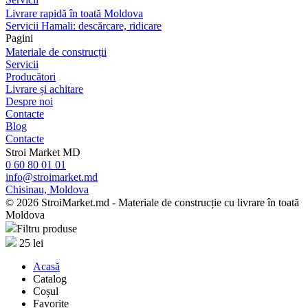
Livrare rapidă în toată Moldova
Servicii Hamali: descărcare, ridicare
Pagini
Materiale de construcții
Servicii
Producători
Livrare și achitare
Despre noi
Contacte
Blog
Contacte
Stroi Market MD
0 60 80 01 01
info@stroimarket.md
Chisinau, Moldova
© 2026 StroiMarket.md - Materiale de construcție cu livrare în toată
Moldova
Filtru produse
25
lei
Acasă
Catalog
Coșul
Favorite