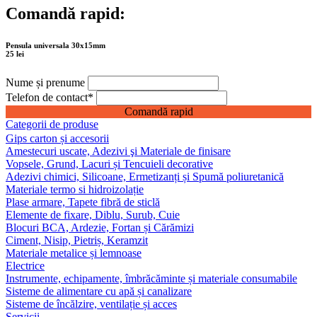
Comandă rapid:
Pensula universala 30x15mm
25 lei
Nume și prenume
Telefon de contact
*
Comandă rapid
Categorii de produse
Gips carton și accesorii
Amestecuri uscate, Adezivi şi Materiale de finisare
Vopsele, Grund, Lacuri și Tencuieli decorative
Adezivi chimici, Silicoane, Ermetizanți și Spumă poliuretanică
Materiale termo si hidroizolație
Plase armare, Tapete fibră de sticlă
Elemente de fixare, Diblu, Surub, Cuie
Blocuri BCA, Ardezie, Fortan și Cărămizi
Ciment, Nisip, Pietriș, Keramzit
Materiale metalice și lemnoase
Electrice
Instrumente, echipamente, îmbrăcăminte și materiale consumabile
Sisteme de alimentare cu apă și canalizare
Sisteme de încălzire, ventilație și acces
Servicii