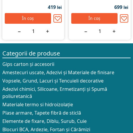
419
699
lei
lei
În coș
În coș
−
+
−
+
Categorii de produse
Gips carton și accesorii
Amestecuri uscate, Adezivi şi Materiale de finisare
Vopsele, Grund, Lacuri și Tencuieli decorative
Adezivi chimici, Silicoane, Ermetizanți și Spumă
poliuretanică
Materiale termo si hidroizolație
Plase armare, Tapete fibră de sticlă
Elemente de fixare, Diblu, Surub, Cuie
Blocuri BCA, Ardezie, Fortan și Cărămizi