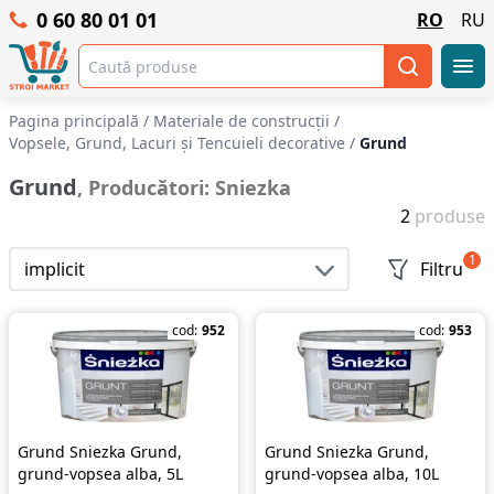
0 60 80 01 01
RO
RU
Pagina principală
/
Materiale de construcții
/
Vopsele, Grund, Lacuri și Tencuieli decorative
/
Grund
Grund
, Producători: Sniezka
2
produse
1
implicit
Filtru
cod:
952
cod:
953
Grund Sniezka Grund,
Grund Sniezka Grund,
grund-vopsea alba, 5L
grund-vopsea alba, 10L