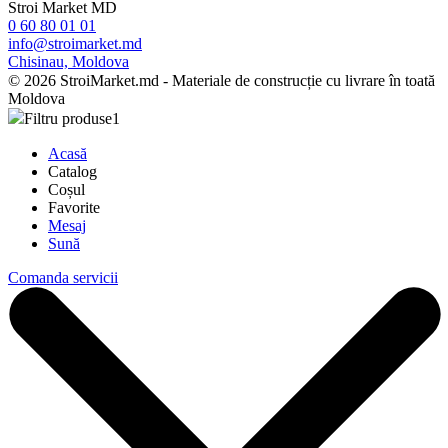
Stroi Market MD
0 60 80 01 01
info@stroimarket.md
Chisinau, Moldova
© 2026 StroiMarket.md - Materiale de construcție cu livrare în toată
Moldova
Filtru produse
1
Acasă
Catalog
Coșul
Favorite
Mesaj
Sună
Comanda servicii