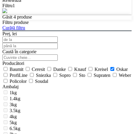
Resetează
Filtru
1
Găsit
4
produse
Filtru produse
Curăță filtru
Preț, lei
Caută în categorie
Producători
Baumit
Ceresit
Danke
Knauf
Kreisel
Oskar
ProfiLine
Sniezka
Sopro
Sto
Supraten
Weber
Policolor
Soudal
Ambalaj
1kg
1.4kg
3kg
3.5kg
4kg
5kg
6.5kg