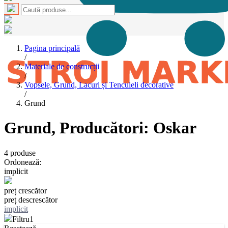
Pagina principală
/
Materiale de construcții
/
Vopsele, Grund, Lacuri și Tencuieli decorative
/
Grund
Grund
, Producători: Oskar
4
produse
Ordonează:
implicit
preț crescător
preț descrescător
implicit
Filtru
1