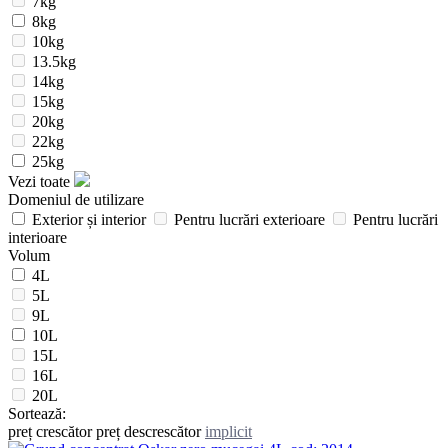
7kg
8kg
10kg
13.5kg
14kg
15kg
20kg
22kg
25kg
Vezi toate
Domeniul de utilizare
Exterior și interior
Pentru lucrări exterioare
Pentru lucrări
interioare
Volum
4L
5L
9L
10L
15L
16L
20L
Sortează:
preț crescător
preț descrescător
implicit