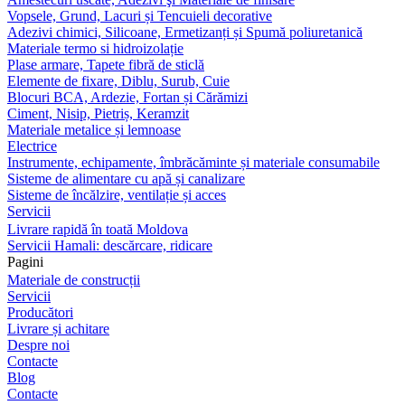
Vopsele, Grund, Lacuri și Tencuieli decorative
Adezivi chimici, Silicoane, Ermetizanți și Spumă poliuretanică
Materiale termo si hidroizolație
Plase armare, Tapete fibră de sticlă
Elemente de fixare, Diblu, Surub, Cuie
Blocuri BCA, Ardezie, Fortan și Cărămizi
Ciment, Nisip, Pietriș, Keramzit
Materiale metalice și lemnoase
Electrice
Instrumente, echipamente, îmbrăcăminte și materiale consumabile
Sisteme de alimentare cu apă și canalizare
Sisteme de încălzire, ventilație și acces
Servicii
Livrare rapidă în toată Moldova
Servicii Hamali: descărcare, ridicare
Pagini
Materiale de construcții
Servicii
Producători
Livrare și achitare
Despre noi
Contacte
Blog
Contacte