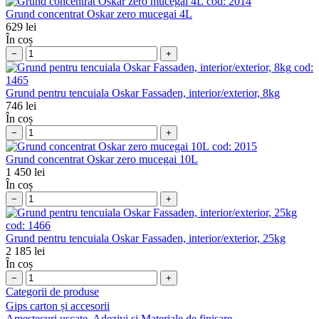
cod:
2014
Grund concentrat Oskar zero mucegai 4L
629
lei
În coș
−
+
cod:
1465
Grund pentru tencuiala Oskar Fassaden, interior/exterior, 8kg
746
lei
În coș
−
+
cod:
2015
Grund concentrat Oskar zero mucegai 10L
1 450
lei
În coș
−
+
cod:
1466
Grund pentru tencuiala Oskar Fassaden, interior/exterior, 25kg
2 185
lei
În coș
−
+
Categorii de produse
Gips carton și accesorii
Amestecuri uscate, Adezivi şi Materiale de finisare