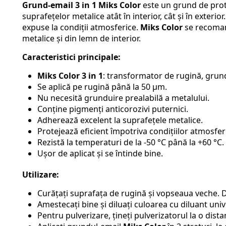
Grund-email 3 in 1 Miks Color
este un grund de protec
suprafețelor metalice atât în interior, cât și în exterior
expuse la condiții atmosferice.
Miks Color
se recomand
metalice și din lemn de interior.
Caracteristici principale:
Miks Color 3 in 1
: transformator de rugină, grund
Se aplică pe rugină până la 50 μm.
Nu necesită grunduire prealabilă a metalului.
Conține pigmenți anticorozivi puternici.
Adherează excelent la suprafețele metalice.
Protejează eficient împotriva condițiilor atmosfer
Rezistă la temperaturi de la -50 °C până la +60 °C.
Ușor de aplicat și se întinde bine.
Utilizare:
Curățați suprafața de rugină și vopseaua veche. D
Amestecați bine și diluați culoarea cu diluant un
Pentru pulverizare, țineți pulverizatorul la o dis