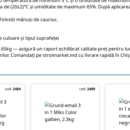
la o temperatură de minimum 5°C și o umiditate de maximum 8
de (20±2)°C și umiditate de maximum 65%. După aplicarea a
 Folosiți mănuși de cauciuc.
e culoare și tipul suprafeței
65kg — asigură un raport echilibrat calitate-preț pentru luc
rărilor. Comandați pe stroimarket.md cu livrare rapidă în Chi
cod:
2484
cod:
2489