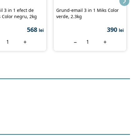
 3 in 1 efect de
Grund-email 3 in 1 Miks Color
G
s Color negru, 2kg
verde, 2.3kg
c
0
568
390
lei
lei
+
−
+