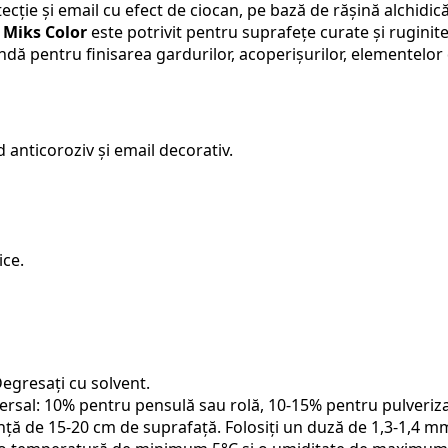
ție și email cu efect de ciocan, pe bază de rășină alchidică 
.
Miks Color
este potrivit pentru suprafețe curate și ruginit
ă pentru finisarea gardurilor, acoperișurilor, elementelo
 anticoroziv și email decorativ.
ice.
egresați cu solvent.
iversal: 10% pentru pensulă sau rolă, 10-15% pentru pulveri
tanță de 15-20 cm de suprafață. Folosiți un duză de 1,3-1,4 m