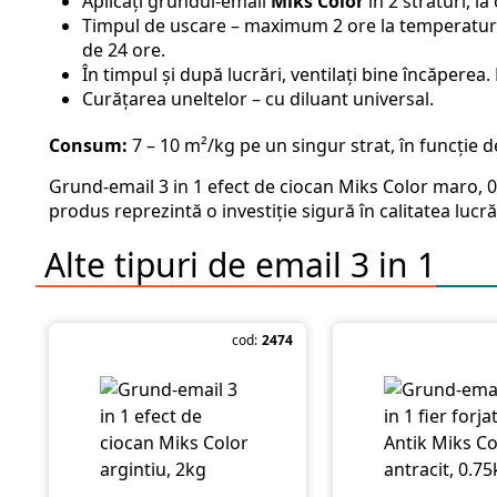
Aplicați grundul-email
Miks Color
în 2 straturi, 
Timpul de uscare – maximum 2 ore la temperatura 
de 24 ore.
În timpul și după lucrări, ventilați bine încăperea.
Curățarea uneltelor – cu diluant universal.
Consum:
7 – 10 m²/kg pe un singur strat, în funcție d
Grund-email 3 in 1 efect de ciocan Miks Color maro, 0.
produs reprezintă o investiție sigură în calitatea luc
Alte tipuri de
email 3 in 1
cod:
2474