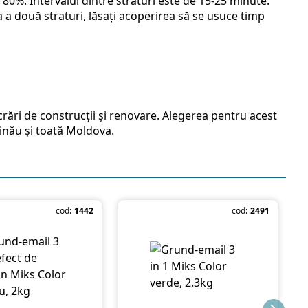
0%. Intervalul dintre straturi este de 15-25 minute.
 două straturi, lăsați acoperirea să se usuce timp
rări de construcții și renovare. Alegerea pentru acest
șinău și toată Moldova.
cod:
1442
cod:
2491