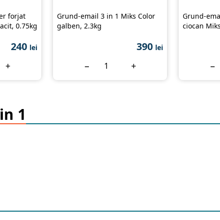
er forjat
Grund-email 3 in 1 Miks Color
Grund-email
acit, 0.75kg
galben, 2.3kg
ciocan Mik
240
390
lei
lei
+
−
+
−
in 1