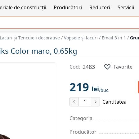
riale de construcții
Producători
Reduceri
Servicii
Lacuri și Tencuieli decorative
/
Vopsele și lacuri
/
Email 3 in 1
/
Grun
iks Color maro, 0.65kg
2483
Cod:
Favorite
219
lei
/buc.
Cantitatea
Categoria
Producător