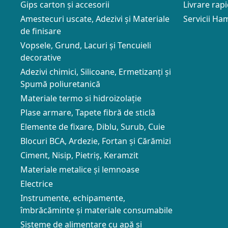
Gips carton și accesorii
Livrare rap
Amestecuri uscate, Adezivi şi Materiale
Servicii Ham
de finisare
Vopsele, Grund, Lacuri și Tencuieli
decorative
Adezivi chimici, Silicoane, Ermetizanți și
Spumă poliuretanică
Materiale termo si hidroizolație
Plase armare, Tapete fibră de sticlă
Elemente de fixare, Diblu, Surub, Cuie
Blocuri BCA, Ardezie, Fortan și Cărămizi
Ciment, Nisip, Pietriș, Keramzit
Materiale metalice și lemnoase
Electrice
Instrumente, echipamente,
îmbrăcăminte și materiale consumabile
Sisteme de alimentare cu apă și