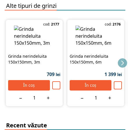
Chișinău și toată Moldova.
Alte tipuri de
grinzi
cod:
2177
cod:
2176
Grinda nerindeluita
Grinda nerindeluita
150x150mm, 3m
150x150mm, 6m
709
1 399
lei
lei
În coș
În coș
−
+
−
+
Recent văzute