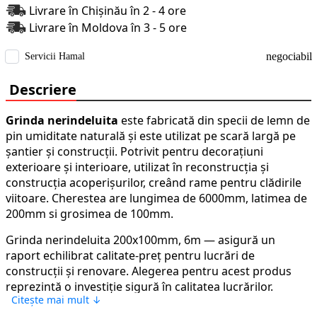
Livrare în Chișinău în 2 - 4 ore
Livrare în Moldova în 3 - 5 ore
negociabil
Servicii Hamal
Descriere
Grinda nerindeluita
este fabricată din specii de lemn de
pin umiditate naturală și este utilizat pe scară largă pe
șantier și construcții. Potrivit pentru decorațiuni
exterioare și interioare, utilizat în reconstrucția și
construcția acoperișurilor, creând rame pentru clădirile
viitoare. Cherestea are lungimea de 6000mm, latimea de
200mm si grosimea de 100mm.
Grinda nerindeluita 200x100mm, 6m — asigură un
raport echilibrat calitate-preț pentru lucrări de
construcții și renovare. Alegerea pentru acest produs
reprezintă o investiție sigură în calitatea lucrărilor.
Citește mai mult ↓
Comandați pe stroimarket.md cu livrare rapidă în