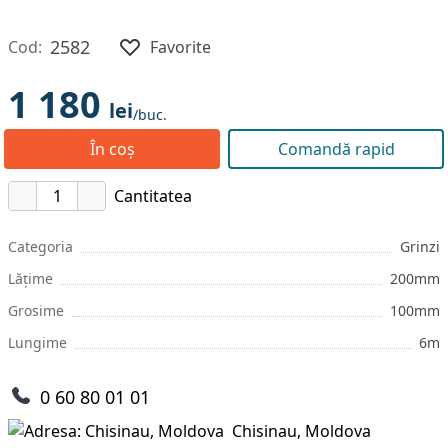
2582
Cod:
Favorite
1 180
lei
/buc.
În coș
Comandă rapid
Cantitatea
Categoria
Grinzi
Lățime
200mm
Grosime
100mm
Lungime
6m
0 60 80 01 01
Chisinau, Moldova