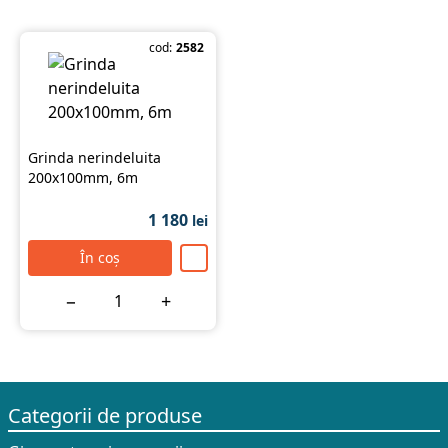
cod:
2582
Grinda nerindeluita
200x100mm, 6m
1 180
lei
În coș
−
+
Categorii de produse