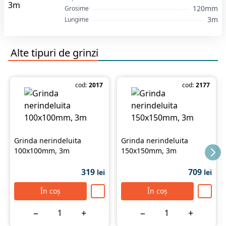
120mm
Grosime
3m
Lungime
Alte tipuri de
grinzi
cod:
2017
cod:
2177
Grinda nerindeluita
Grinda nerindeluita
100x100mm, 3m
150x150mm, 3m
319
709
lei
lei
În coș
În coș
−
+
−
+