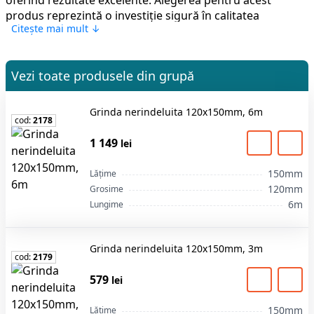
oferind rezultate excelente. Alegerea pentru acest
produs reprezintă o investiție sigură în calitatea
Citește mai mult ↓
lucrărilor. Comandați pe stroimarket.md cu livrare
rapidă în Chișinău și toată Moldova.
Vezi toate produsele din grupă
Grinda nerindeluita 120x150mm, 6m
cod:
2178
1 149
lei
150mm
Lățime
120mm
Grosime
6m
Lungime
Grinda nerindeluita 120x150mm, 3m
cod:
2179
579
lei
150mm
Lățime