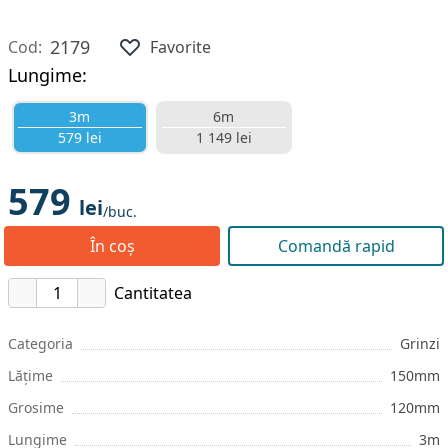
2179
Cod:
Favorite
Lungime:
3m
6m
579 lei
1 149 lei
579
lei
/buc.
În coș
Comandă rapid
Cantitatea
Categoria
Grinzi
Lățime
150mm
Grosime
120mm
Lungime
3m