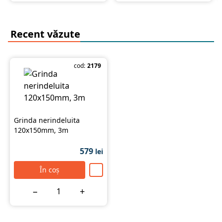
Recent văzute
cod:
2179
Grinda nerindeluita
120x150mm, 3m
579
lei
În coș
−
+