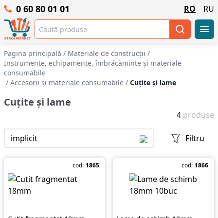
0 60 80 01 01
RO
RU
Pagina principală
/
Materiale de construcții
/
Instrumente, echipamente, îmbrăcăminte și materiale
consumabile
/
Accesorii și materiale consumabile
/
Cuțite și lame
Cuțite și lame
4
produse
implicit
Filtru
cod:
1865
cod:
1866