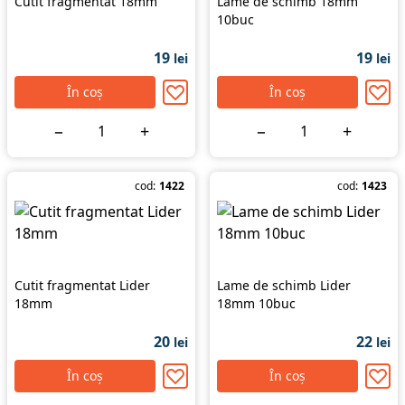
Cutit fragmentat 18mm
Lame de schimb 18mm
10buc
19
19
lei
lei
În coș
În coș
−
+
−
+
cod:
1422
cod:
1423
Cutit fragmentat Lider
Lame de schimb Lider
18mm
18mm 10buc
20
22
lei
lei
În coș
În coș