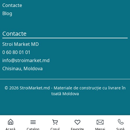
Contacte
Blog
Contacte
Stroi Market MD
0 60 80 01 01
info@stroimarket.md
Chisinau, Moldova
© 2026 StroiMarket.md - Materiale de construcție cu livrare în
toată Moldova
Acasă
Catalog
Coșul
Favorite
Mesaj
Sună