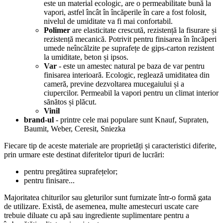
este un material ecologic, are o permeabilitate bună la
vapori, astfel încât în încăperile în care a fost folosit,
nivelul de umiditate va fi mai confortabil.
Polimer
are elasticitate crescută, rezistență la fisurare și
rezistență mecanică. Potrivit pentru finisarea în încăperi
umede neîncălzite pe suprafețe de gips-carton rezistent
la umiditate, beton și ipsos.
Var
- este un amestec natural pe baza de var pentru
finisarea interioară. Ecologic, reglează umiditatea din
cameră, previne dezvoltarea mucegaiului și a
ciupercilor. Permeabil la vapori pentru un climat interior
sănătos și plăcut.
Vinil
brand-ul
- printre cele mai populare sunt Knauf, Supraten,
Baumit, Weber, Ceresit, Sniezka
Fiecare tip de aceste materiale are proprietăți și caracteristici diferite,
prin urmare este destinat diferitelor tipuri de lucrări:
pentru pregătirea suprafețelor;
pentru finisare...
Majoritatea chiturilor sau gleturilor sunt furnizate într-o formă gata
de utilizare. Există, de asemenea, multe amestecuri uscate care
trebuie diluate cu apă sau ingrediente suplimentare pentru a