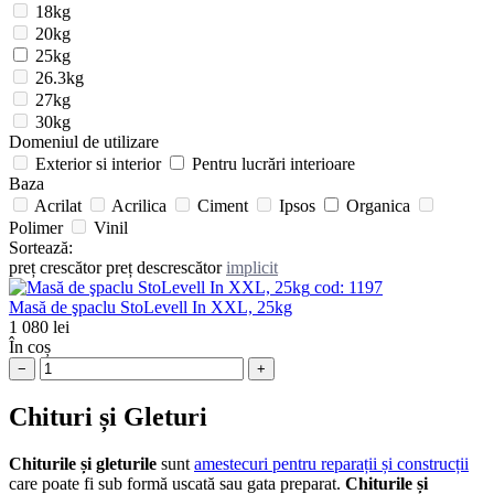
18kg
20kg
25kg
26.3kg
27kg
30kg
Domeniul de utilizare
Exterior si interior
Pentru lucrări interioare
Baza
Acrilat
Acrilica
Ciment
Ipsos
Organica
Polimer
Vinil
Sortează:
preț crescător
preț descrescător
implicit
cod:
1197
Masă de şpaclu StoLevell In XXL, 25kg
1 080
lei
În coș
−
+
Chituri și Gleturi
Chiturile și gleturile
sunt
amestecuri pentru reparații și construcții
care poate fi sub formă uscată sau gata preparat.
Chiturile și