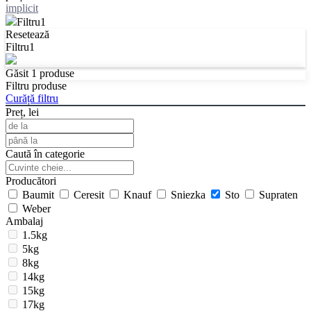
implicit
Filtru
1
Resetează
Filtru
1
Găsit
1
produse
Filtru produse
Curăță filtru
Preț, lei
Caută în categorie
Producători
Baumit
Ceresit
Knauf
Sniezka
Sto
Supraten
Weber
Ambalaj
1.5kg
5kg
8kg
14kg
15kg
17kg