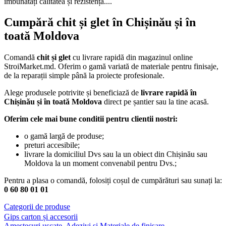
îmbunătăți calitatea și rezistența....
Cumpără chit și glet în Chișinău și în
toată Moldova
Comandă
chit și glet
cu livrare rapidă din magazinul online
StroiMarket.md. Oferim o gamă variată de materiale pentru finisaje,
de la reparații simple până la proiecte profesionale.
Alege produsele potrivite și beneficiază de
livrare rapidă în
Chișinău și în toată Moldova
direct pe șantier sau la tine acasă.
Oferim cele mai bune conditii pentru clientii nostri:
o gamă largă de produse;
preturi accesibile;
livrare la domiciliul Dvs sau la un obiect din Chișinău sau
Moldova la un moment convenabil pentru Dvs.;
Pentru a plasa o comandă, folosiți coșul de cumpărături sau sunați la:
0 60 80 01 01
Categorii de produse
Gips carton și accesorii
Amestecuri uscate, Adezivi şi Materiale de finisare