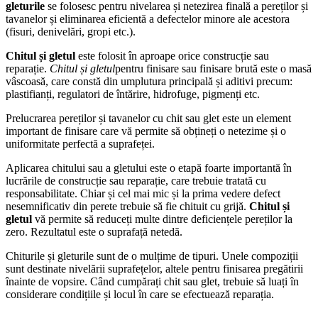
gleturile
se folosesc pentru nivelarea și netezirea finală a pereților și
tavanelor și eliminarea eficientă a defectelor minore ale acestora
(fisuri, denivelări, gropi etc.).
Chitul și gletul
este folosit în aproape orice construcție sau
reparație.
Chitul și gletul
pentru finisare sau finisare brută este o masă
vâscoasă, care constă din umplutura principală și aditivi precum:
plastifianți, regulatori de întărire, hidrofuge, pigmenți etc.
Prelucrarea pereților și tavanelor cu chit sau glet este un element
important de finisare care vă permite să obțineți o netezime și o
uniformitate perfectă a suprafeței.
Aplicarea chitului sau a gletului este o etapă foarte importantă în
lucrările de construcție sau reparație, care trebuie tratată cu
responsabilitate. Chiar și cel mai mic și la prima vedere defect
nesemnificativ din perete trebuie să fie chituit cu grijă.
Chitul și
gletul
vă permite să reduceți multe dintre deficiențele pereților la
zero. Rezultatul este o suprafață netedă.
Chiturile și gleturile sunt de o mulțime de tipuri. Unele compoziții
sunt destinate nivelării suprafețelor, altele pentru finisarea pregătirii
înainte de vopsire. Când cumpărați chit sau glet, trebuie să luați în
considerare condițiile și locul în care se efectuează reparația.