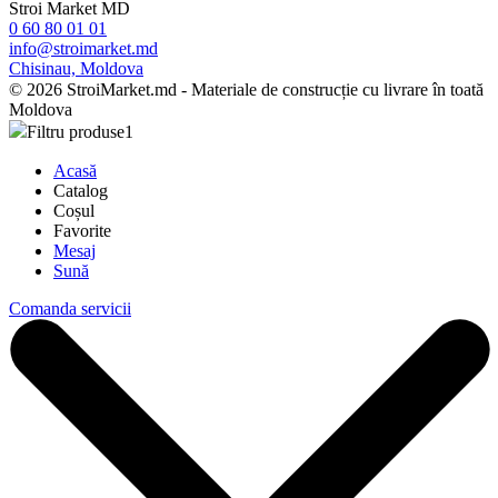
Stroi Market MD
0 60 80 01 01
info@stroimarket.md
Chisinau, Moldova
© 2026 StroiMarket.md - Materiale de construcție cu livrare în toată
Moldova
Filtru produse
1
Acasă
Catalog
Coșul
Favorite
Mesaj
Sună
Comanda servicii