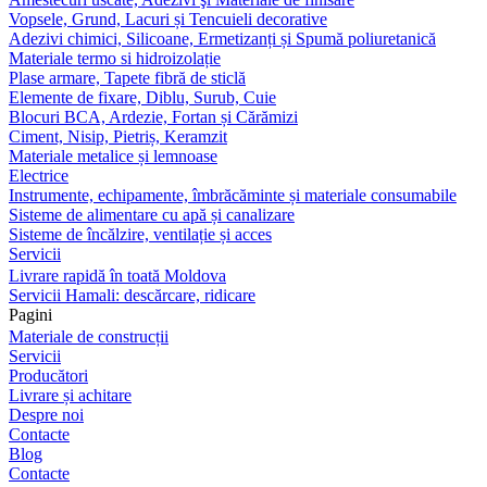
Vopsele, Grund, Lacuri și Tencuieli decorative
Adezivi chimici, Silicoane, Ermetizanți și Spumă poliuretanică
Materiale termo si hidroizolație
Plase armare, Tapete fibră de sticlă
Elemente de fixare, Diblu, Surub, Cuie
Blocuri BCA, Ardezie, Fortan și Cărămizi
Ciment, Nisip, Pietriș, Keramzit
Materiale metalice și lemnoase
Electrice
Instrumente, echipamente, îmbrăcăminte și materiale consumabile
Sisteme de alimentare cu apă și canalizare
Sisteme de încălzire, ventilație și acces
Servicii
Livrare rapidă în toată Moldova
Servicii Hamali: descărcare, ridicare
Pagini
Materiale de construcții
Servicii
Producători
Livrare și achitare
Despre noi
Contacte
Blog
Contacte