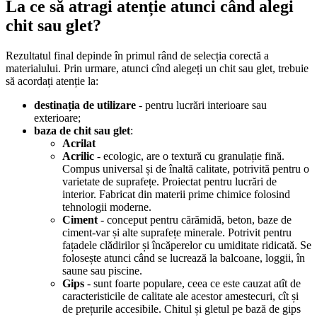
La ce să atragi atenție atunci când alegi
chit sau glet?
Rezultatul final depinde în primul rând de selecția corectă a
materialului. Prin urmare, atunci cînd alegeți un chit sau glet, trebuie
să acordați atenție la:
destinația de utilizare
- pentru lucrări interioare sau
exterioare;
baza de chit sau glet
:
Acrilat
Acrilic
- ecologic, are o textură cu granulație fină.
Compus universal și de înaltă calitate, potrivită pentru o
varietate de suprafețe. Proiectat pentru lucrări de
interior. Fabricat din materii prime chimice folosind
tehnologii moderne.
Ciment
- conceput pentru cărămidă, beton, baze de
ciment-var și alte suprafețe minerale. Potrivit pentru
fațadele clădirilor și încăperelor cu umiditate ridicată. Se
folosește atunci când se lucrează la balcoane, loggii, în
saune sau piscine.
Gips
- sunt foarte populare, ceea ce este cauzat atît de
caracteristicile de calitate ale acestor amestecuri, cît și
de prețurile accesibile. Chitul și gletul pe bază de gips