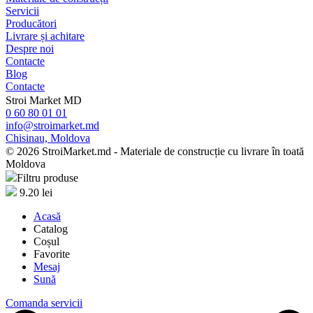
Servicii
Producători
Livrare și achitare
Despre noi
Contacte
Blog
Contacte
Stroi Market MD
0 60 80 01 01
info@stroimarket.md
Chisinau, Moldova
© 2026 StroiMarket.md - Materiale de construcție cu livrare în toată
Moldova
Filtru produse
9.20
lei
Acasă
Catalog
Coșul
Favorite
Mesaj
Sună
Comanda servicii