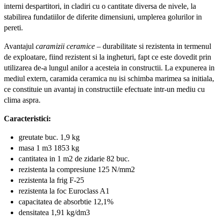
interni despartitori, in cladiri cu o cantitate diversa de nivele, la
stabilirea fundatiilor de diferite dimensiuni, umplerea golurilor in
pereti.
Avantajul
caramizii ceramice
– durabilitate si rezistenta in termenul
de exploatare, fiind rezistent si la ingheturi, fapt ce este dovedit prin
utilizarea de-a lungul anilor a acesteia in constructii. La expunerea in
mediul extern, caramida ceramica nu isi schimba marimea sa initiala,
ce constituie un avantaj in constructiile efectuate intr-un mediu cu
clima aspra.
Caracteristici:
greutate buc. 1,9 kg
masa 1 m3 1853 kg
cantitatea in 1 m2 de zidarie 82 buc.
rezistenta la compresiune 125 N/mm2
rezistenta la frig F-25
rezistenta la foc Euroclass A1
capacitatea de absorbtie 12,1%
densitatea 1,91 kg/dm3