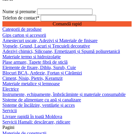
Nume și prenume
Telefon de contact
*
Comandă rapid
Categorii de produse
Gips carton și accesorii
Amestecuri uscate, Adezivi şi Materiale de finisare
Vopsele, Grund, Lacuri și Tencuieli decorative
Adezivi chimici, Silicoane, Ermetizanți și Spumă poliuretanică
Materiale termo si hidroizolație
Plase armare, Tapete fibră de sticlă
Elemente de fixare, Diblu, Surub, Cuie
Blocuri BCA, Ardezie, Fortan și Cărămizi
Ciment, Nisip, Pietriș, Keramzit
Materiale metalice și lemnoase
Electrice
Instrumente, echipamente, îmbrăcăminte și materiale consumabile
Sisteme de alimentare cu apă și canalizare
Sisteme de încălzire, ventilație și acces
Servicii
Livrare rapidă în toată Moldova
Servicii Hamali: descărcare, ridicare
Pagini
Materiale de construcții