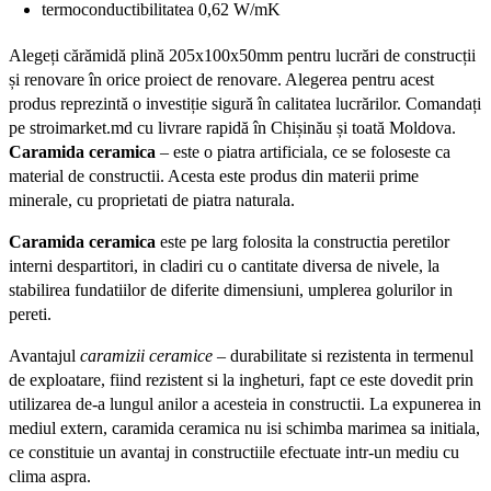
termoconductibilitatea 0,62 W/mK
Alegeți cărămidă plină 205x100x50mm pentru lucrări de construcții
și renovare în orice proiect de renovare. Alegerea pentru acest
produs reprezintă o investiție sigură în calitatea lucrărilor. Comandați
pe stroimarket.md cu livrare rapidă în Chișinău și toată Moldova.
Caramida ceramica
– este o piatra artificiala, ce se foloseste ca
material de constructii. Acesta este produs din materii prime
minerale, cu proprietati de piatra naturala.
Caramida ceramica
este pe larg folosita
la
constructia
peretilor
interni despartitori, in cladiri cu o cantitate diversa de nivele, la
stabilirea fundatiilor de diferite dimensiuni, umplerea golurilor in
pereti.
Avantajul
caramizii ceramice
– durabilitate si rezistenta in termenul
de exploatare, fiind rezistent si la ingheturi, fapt ce este dovedit prin
utilizarea de-a lungul anilor a acesteia in constructii. La expunerea in
mediul extern, caramida ceramica nu isi schimba marimea sa initiala,
ce constituie un avantaj in constructiile efectuate intr-un mediu cu
clima aspra.