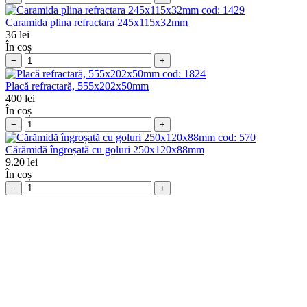
cod:
1429
Caramida plina refractara 245x115x32mm
36
lei
În coș
−
+
cod:
1824
Placă refractară, 555x202x50mm
400
lei
În coș
−
+
cod:
570
Cărămidă îngroșată cu goluri 250x120x88mm
9.20
lei
În coș
−
+