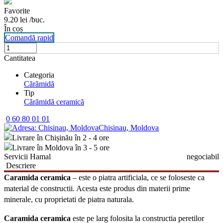
Favorite
9.20
lei
/buc.
În coș
Comandă rapid
Cantitatea
Categoria
Cărămidă
Tip
Cărămidă ceramică
0 60 80 01 01
Chisinau, Moldova
Livrare în Chișinău în 2 - 4 ore
Livrare în Moldova în 3 - 5 ore
Servicii Hamal
negociabil
Descriere
Caramida ceramica
– este o piatra artificiala, ce se foloseste ca
material de constructii. Acesta este produs din materii prime
minerale, cu proprietati de piatra naturala.
Caramida ceramica
este pe larg folosita
la
constructia
peretilor