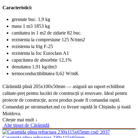
Caracteristici:
greutate buc. 1,9 kg
masa 1 m3 1853 kg
cantitatea in 1 m2 de zidarie 82 buc.
rezistenta la compresiune 125 N/mm2
rezistenta la frig F-25
rezistenta la foc Euroclass A1
capacitatea de absorbtie 12,1%
densitatea 1,91 kg/dm3
termoconductibilitatea 0,62 W/mK
Cărămidă plină 205x100x50mm — asigură un raport echilibrat
calitate-preț pentru lucrări de construcții și renovare. Ideal pentru
proiecte de construcție, acest produs poate fi comandat rapid.
Comandați pe stroimarket.md cu livrare rapidă în Chișinău și toată
Moldova.
Citește mai mult ↓
Alte tipuri de
Cărămidă
cod:
2037
Caramida plina refractara 230x115x65mm