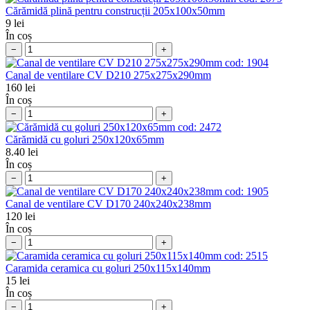
Cărămidă plină pentru construcții 205x100x50mm
9
lei
În coș
−
+
cod:
1904
Canal de ventilare CV D210 275x275x290mm
160
lei
În coș
−
+
cod:
2472
Cărămidă cu goluri 250x120x65mm
8.40
lei
În coș
−
+
cod:
1905
Canal de ventilare CV D170 240х240х238mm
120
lei
În coș
−
+
cod:
2515
Caramida ceramica cu goluri 250x115x140mm
15
lei
În coș
−
+