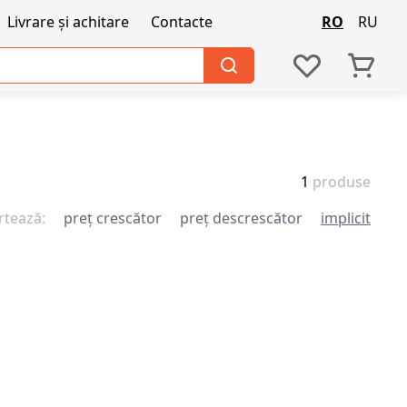
Livrare și achitare
Contacte
RO
RU
1
produse
rtează:
preț crescător
preț descrescător
implicit