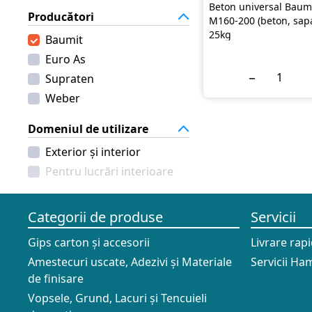
Beton universal Baum
Producători
M160-200 (beton, sapa
25kg
Baumit
Euro As
−
Supraten
Weber
Domeniul de utilizare
Exterior și interior
Pentru lucrări interioare
Categorii de produse
Servicii
Gips carton și accesorii
Livrare rap
Amestecuri uscate, Adezivi şi Materiale
Servicii Ham
de finisare
Vopsele, Grund, Lacuri și Tencuieli