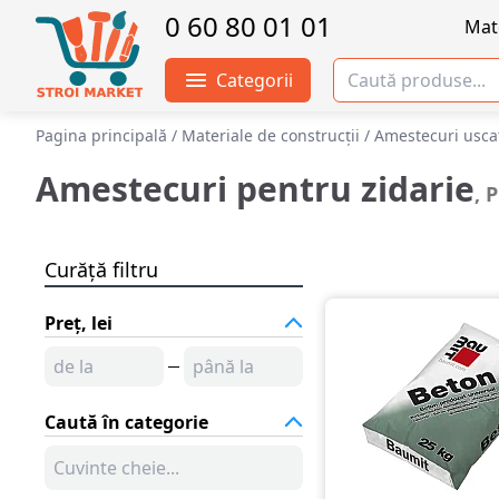
0 60 80 01 01
Mate
Categorii
Pagina principală
/
Materiale de construcții
/
Amestecuri uscat
Amestecuri pentru zidarie
, 
Curăță filtru
Preț, lei
Caută în categorie