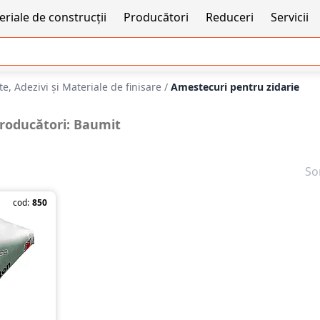
riale de construcții
Producători
Reduceri
Servicii
e, Adezivi şi Materiale de finisare
/
Amestecuri pentru zidarie
Producători: Baumit
So
cod:
850