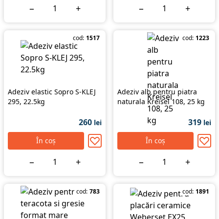
−
+
−
+
cod:
1517
cod:
1223
Adeziv elastic Sopro S-KLEJ
Adeziv alb pentru piatra
295, 22.5kg
naturala Kreisel 108, 25 kg
260
319
lei
lei
În coș
În coș
−
+
−
+
cod:
783
cod:
1891