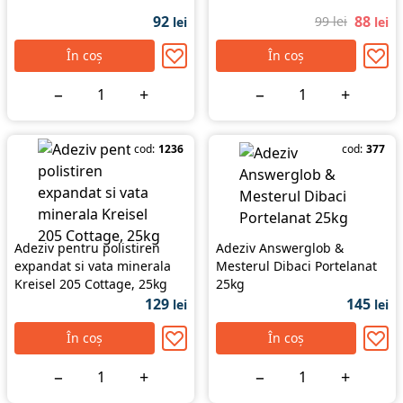
92
88
99 lei
lei
lei
În coș
În coș
−
+
−
+
cod:
1236
cod:
377
Adeziv pentru polistiren
Adeziv Answerglob &
expandat si vata minerala
Mesterul Dibaci Portelanat
Kreisel 205 Cottage, 25kg
25kg
129
145
lei
lei
În coș
În coș
−
+
−
+