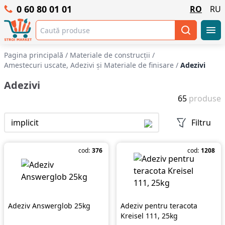
0 60 80 01 01
RO
RU
Pagina principală
/
Materiale de construcții
/
Amestecuri uscate, Adezivi şi Materiale de finisare
/
Adezivi
Adezivi
65
produse
implicit
Filtru
cod:
376
cod:
1208
Adeziv Answerglob 25kg
Adeziv pentru teracota
Kreisel 111, 25kg