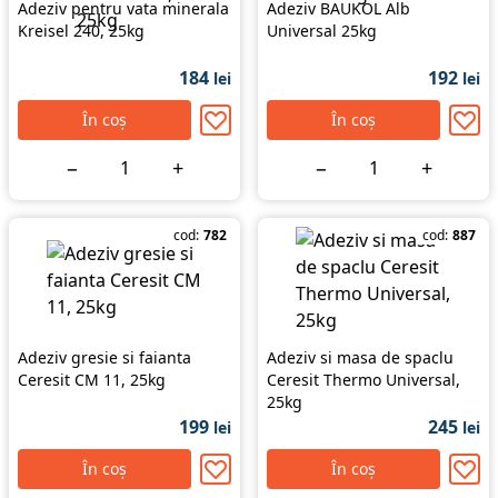
Adeziv pentru vata minerala
Adeziv BAUKOL Alb
Kreisel 240, 25kg
Universal 25kg
184
192
lei
lei
În coș
În coș
−
+
−
+
cod:
782
cod:
887
Adeziv gresie si faianta
Adeziv si masa de spaclu
Ceresit CM 11, 25kg
Ceresit Thermo Universal,
25kg
199
245
lei
lei
În coș
În coș