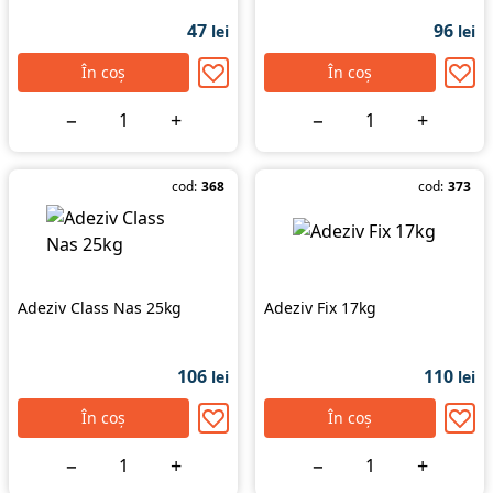
47
96
lei
lei
În coș
În coș
−
+
−
+
cod:
368
cod:
373
Adeziv Class Nas 25kg
Adeziv Fix 17kg
106
110
lei
lei
În coș
În coș
−
+
−
+