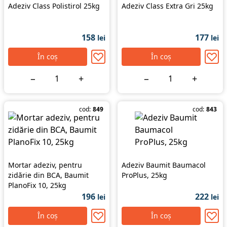
Adeziv Class Polistirol 25kg
Adeziv Class Extra Gri 25kg
158
177
lei
lei
În coș
În coș
−
+
−
+
cod:
849
cod:
843
Mortar adeziv, pentru
Adeziv Baumit Baumacol
zidărie din BCA, Baumit
ProPlus, 25kg
PlanoFix 10, 25kg
196
222
lei
lei
În coș
În coș