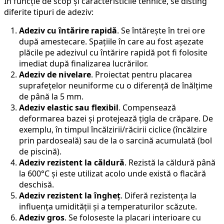
În funcție de scop și caracteristicile tehnice, se disting
diferite tipuri de adeziv:
Adeziv cu întărire rapidă
. Se întărește în trei ore
după amestecare. Spațiile în care au fost așezate
plăcile pe adezivul cu întărire rapidă pot fi folosite
imediat după finalizarea lucrărilor.
Adeziv de nivelare
. Proiectat pentru placarea
suprafețelor neuniforme cu o diferență de înălțime
de până la 5 mm.
Adeziv elastic sau flexibil
. Compensează
deformarea bazei și protejează țigla de crăpare. De
exemplu, în timpul încălzirii/răcirii ciclice (încălzire
prin pardoseală) sau de la o sarcină acumulată (bol
de piscină).
Adeziv rezistent la căldură
. Rezistă la căldură până
la 600°C și este utilizat acolo unde există o flacără
deschisă.
Adeziv rezistent la îngheț
. Diferă rezistența la
influența umidității și a temperaturilor scăzute.
Adeziv gros
. Se foloseste la placari interioare cu