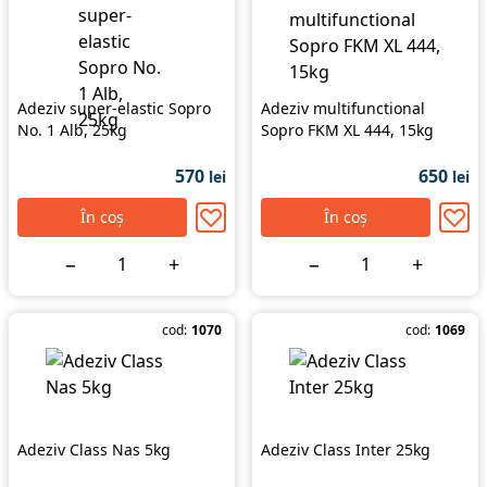
Adeziv super-elastic Sopro
Adeziv multifunctional
No. 1 Alb, 25kg
Sopro FKM XL 444, 15kg
570
650
lei
lei
În coș
În coș
−
+
−
+
cod:
1070
cod:
1069
Adeziv Class Nas 5kg
Adeziv Class Inter 25kg