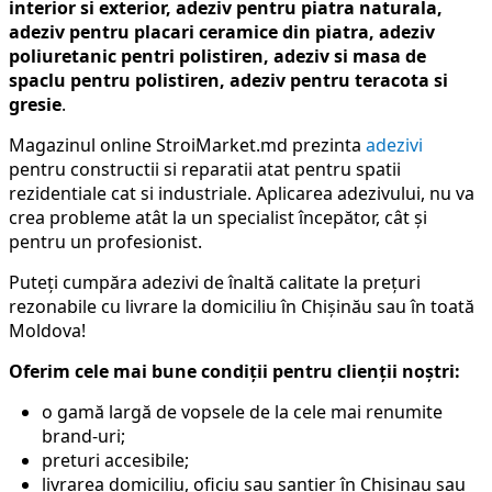
interior si exterior, adeziv pentru piatra naturala,
adeziv pentru placari ceramice din piatra, adeziv
poliuretanic pentri polistiren, adeziv si masa de
spaclu pentru polistiren, adeziv pentru teracota si
gresie
.
Magazinul online StroiMarket.md prezinta
adezivi
pentru constructii si reparatii atat pentru spatii
rezidentiale cat si industriale. Aplicarea adezivului, nu va
crea probleme atât la un specialist începător, cât și
pentru un profesionist.
Puteți cumpăra adezivi de înaltă calitate la prețuri
rezonabile cu livrare la domiciliu în Chișinău sau în toată
Moldova!
Oferim cele mai bune condiții pentru clienții noștri:
o gamă largă de vopsele de la cele mai renumite
brand-uri;
preturi accesibile;
livrarea domiciliu, oficiu sau santier în Chisinau sau