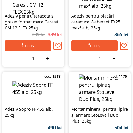
Adeziv pentru teracota si
Adeziv pentru placări
gresie format mare Ceresit
ceramice Weberset EX25
CM 12 FLEX 25kg
max² alb, 25kg
339
365
349 lei
lei
lei
În coș
În coș
−
+
−
+
cod:
1518
cod:
1175
Adeziv Sopro FF 455 alb,
Mortar mineral pentru lipire
25kg
şi armare StoLevell Duo
Plus, 25kg
490
504
lei
lei