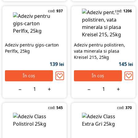
cod:
937
cod:
1206
Adeziv pentru gips-carton
Adeziv pentru polistiren,
Perlfix, 25kg
vata minerala si plasa
Kreisel 215, 25kg
139
145
lei
lei
În coș
În coș
−
+
−
+
cod:
545
cod:
370