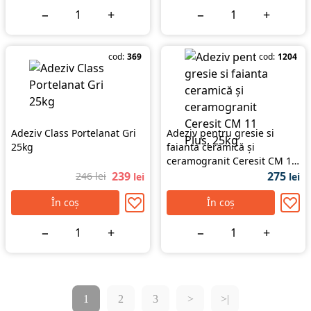
−
+
−
+
cod:
369
cod:
1204
Adeziv Class Portelanat Gri
Adeziv pentru gresie si
25kg
faianta ceramică și
ceramogranit Ceresit CM 11
Plus, 25kg
239
275
246 lei
lei
lei
În coș
În coș
−
+
−
+
1
2
3
>
>|