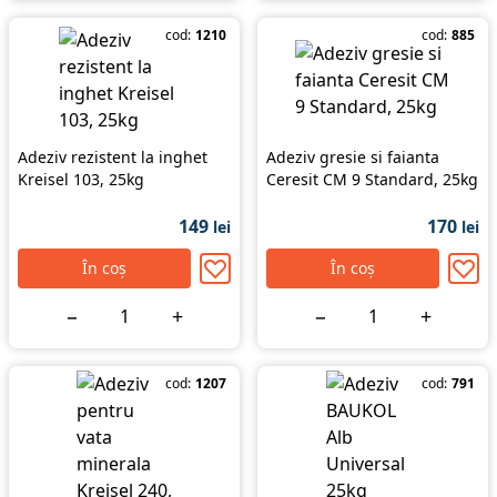
cod:
1210
cod:
885
Adeziv rezistent la inghet
Adeziv gresie si faianta
Kreisel 103, 25kg
Ceresit CM 9 Standard, 25kg
149
170
lei
lei
În coș
În coș
−
+
−
+
cod:
1207
cod:
791