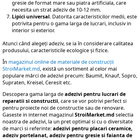
gresie de format mare sau piatra artificiala, care
necesita un strat adeziv de 10-12 mm.
Lipici universal
. Datorita caracteristicilor medii, este
potrivita pentru o gama larga de lucrari, inclusiv in
interior si exterior.
Atunci când alegeți adeziv, se ia în considerare calitatea
produsului, caracteristicile ecologice și fizice.
În
magazinul online de materiale de construcții
StroiMarket.md
, există un sortiment al celor mai
populare mărci de adezivi precum: Baumit, Knauf, Sopro,
Supraten, Kreisel, Ceresit etc.
Descopera gama larga de
adezivi pentru lucrari de
reparatii si constructii
, care se vor potrivi perfect si
pentru proiecte noi de constructie sau de renovare.
Gaseste in internet magazinul
StroiMarket.md
selectia
noastra de adezivi, la un pret optimal si cu o diversitate
de marci si referinte:
adezivi pentru placari ceramice,
adeziv portelanat, adeziv pentru gresie si faianta de