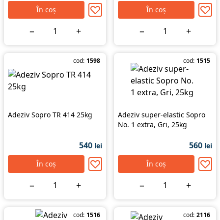
În coș
În coș
−
+
−
+
cod:
1598
cod:
1515
Adeziv Sopro TR 414 25kg
Adeziv super-elastic Sopro
No. 1 extra, Gri, 25kg
540
560
lei
lei
În coș
În coș
−
+
−
+
cod:
1516
cod:
2116