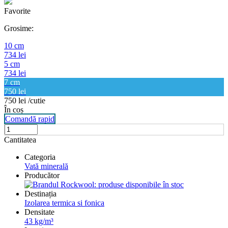
Favorite
Grosime:
10 cm
734 lei
5 cm
734 lei
7 cm
750 lei
750
lei
/cutie
În coș
Comandă rapid
Cantitatea
Categoria
Vată minerală
Producător
Destinația
Izolarea termica si fonica
Densitate
43 kg/m³