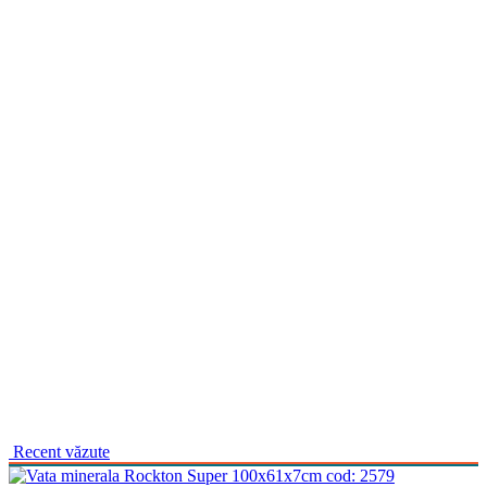
Recent văzute
cod:
2579