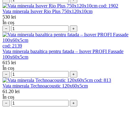
cod:
1902
Vata minerala Isover Rio Plus 750x120x10cm
530
lei
În coș
−
+
cod:
2139
Vata minerala bazaltica pentru fatada – Isover PROFI Fassade
100x60x5cm
615
lei
În coș
−
+
cod:
813
Vata minerala Теchnoacoustic 120x60x5cm
61.20
lei
În coș
−
+