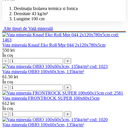
Destinația
Izolarea termica si fonica
Densitate
43 kg/m³
Lungime
100 cm
Alte tipuri de
Vată minerală
cod:
1463
Vata minerala Knauf Eko Roll Mpr 044 2x120x780x5cm
550
lei
În coș
−
+
cod:
1023
Vata minerala OBIO 100x60x3cm, 135kg/m³
61.50
lei
În coș
−
+
cod:
2581
Vata minerala FRONTROCK SUPER 100x60x15cm
612
lei
În coș
−
+
cod:
1020
Vata minerala OBIO 100x60x5cm, 135kg/m³