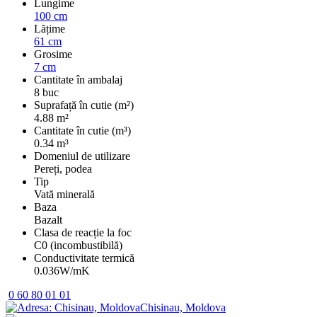
Lungime
100 cm
Lățime
61 cm
Grosime
7 cm
Cantitate în ambalaj
8 buc
Suprafață în cutie (m²)
4.88 m²
Cantitate în cutie (m³)
0.34 m³
Domeniul de utilizare
Pereți, podea
Tip
Vată minerală
Baza
Bazalt
Clasa de reacție la foc
C0 (incombustibilă)
Conductivitate termică
0.036W/mK
0 60 80 01 01
Chisinau, Moldova