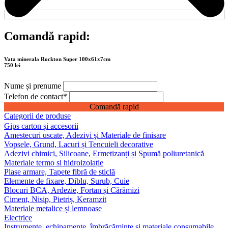
Comandă rapid:
Vata minerala Rockton Super 100x61x7cm
750 lei
Nume și prenume
Telefon de contact
*
Comandă rapid
Categorii de produse
Gips carton și accesorii
Amestecuri uscate, Adezivi şi Materiale de finisare
Vopsele, Grund, Lacuri și Tencuieli decorative
Adezivi chimici, Silicoane, Ermetizanți și Spumă poliuretanică
Materiale termo si hidroizolație
Plase armare, Tapete fibră de sticlă
Elemente de fixare, Diblu, Surub, Cuie
Blocuri BCA, Ardezie, Fortan și Cărămizi
Ciment, Nisip, Pietriș, Keramzit
Materiale metalice și lemnoase
Electrice
Instrumente, echipamente, îmbrăcăminte și materiale consumabile