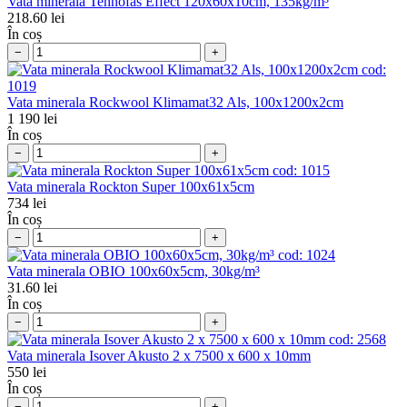
Vata minerala Tehnofas Effect 120x60x10cm, 135kg/m³
218.60
lei
În coș
−
+
cod:
1019
Vata minerala Rockwool Klimamat32 Als, 100x1200x2cm
1 190
lei
În coș
−
+
cod:
1015
Vata minerala Rockton Super 100x61x5cm
734
lei
În coș
−
+
cod:
1024
Vata minerala OBIO 100x60x5cm, 30kg/m³
31.60
lei
În coș
−
+
cod:
2568
Vata minerala Isover Akusto 2 x 7500 x 600 x 10mm
550
lei
În coș
−
+