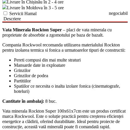
Livrare în Chișinău în 2 - 4 ore
Livrare în Moldova în 3 - 5 ore
negociabil
Servicii Hamal
Descriere
Vata Minerala Rockton Super
– placi de vata minerala cu
proprietate de absorbtie a zgomotului pe baza de bazalt.
Compania Rockwool recomanda utilizarea materialului Rockton
pentru izolarea termica si fonica a urmatoarelor tipuri de constructii:
Pereti compusi din mai multe straturi
Mansarde date in exploatare
Grinzilor
Grinzilor de podea
Partitiilor
Spatiilor ce necesita o inalta izolare fonica (cinematografe,
hoteluri)
Cantitate în ambalaj:
8 buc.
Vata minerala Rockton Super 100x61x7cm este un produs certificat
marca Rockwool. Este o soluție practică pentru creșterea eficienței
energetice a clădirii, oferind durabilitate. Ideal pentru proiecte de
construcție, această vată minerală poate fi comandată rapid.