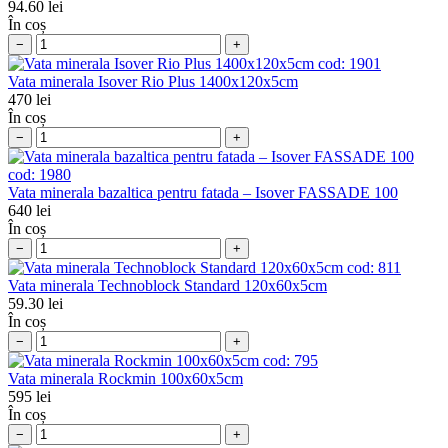
94.60
lei
În coș
−
+
cod:
1901
Vata minerala Isover Rio Plus 1400x120x5cm
470
lei
În coș
−
+
cod:
1980
Vata minerala bazaltica pentru fatada – Isover FASSADE 100
640
lei
În coș
−
+
cod:
811
Vata minerala Technoblock Standard 120x60x5cm
59.30
lei
În coș
−
+
cod:
795
Vata minerala Rockmin 100x60x5cm
595
lei
În coș
−
+