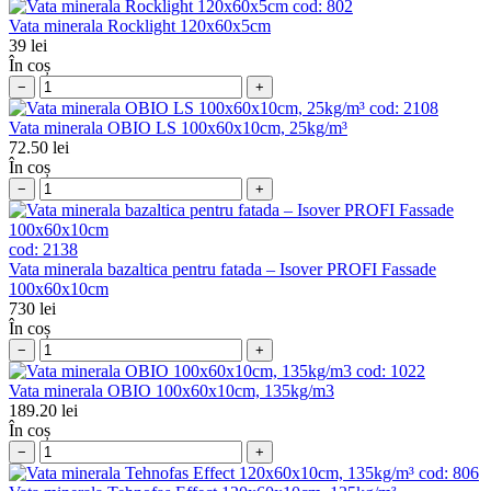
cod:
802
Vata minerala Rocklight 120x60x5cm
39
lei
În coș
−
+
cod:
2108
Vata minerala OBIO LS 100x60x10cm, 25kg/m³
72.50
lei
În coș
−
+
cod:
2138
Vata minerala bazaltica pentru fatada – Isover PROFI Fassade
100x60x10cm
730
lei
În coș
−
+
cod:
1022
Vata minerala OBIO 100x60x10cm, 135kg/m3
189.20
lei
În coș
−
+
cod:
806