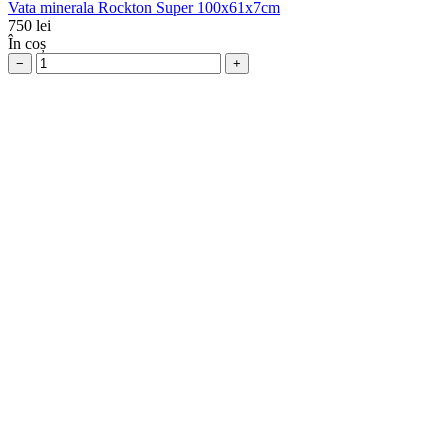
Vata minerala Rockton Super 100x61x7cm
750
lei
În coș
−
+