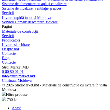
Sisteme de alimentare cu apă și canalizare
Sisteme de încălzire, ventilație și acces
Servicii
Livrare rapidă în toată Moldova
Servicii Hamali: descărcare, ridicare
Pagini
Materiale de construcții
Servicii
Producători
Livrare și achitare
Despre noi
Contacte
Blog
Contacte
Stroi Market MD
0 60 80 01 01
info@stroimarket.md
Chisinau, Moldova
© 2026 StroiMarket.md - Materiale de construcție cu livrare în toată
Moldova
Filtru produse
750
lei
Acasă