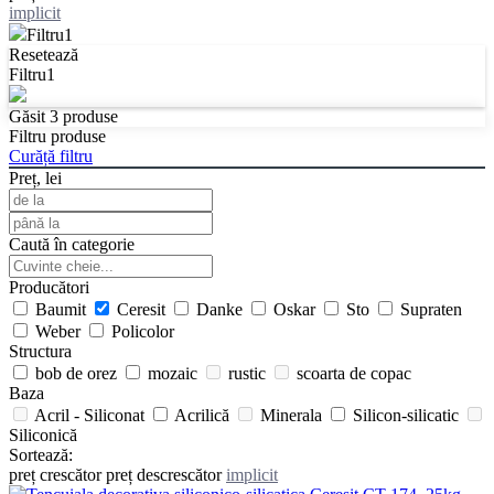
implicit
Filtru
1
Resetează
Filtru
1
Găsit
3
produse
Filtru produse
Curăță filtru
Preț, lei
Caută în categorie
Producători
Baumit
Ceresit
Danke
Oskar
Sto
Supraten
Weber
Policolor
Structura
bob de orez
mozaic
rustic
scoarta de copac
Baza
Acril - Siliconat
Acrilică
Minerala
Silicon-silicatic
Siliconică
Sortează:
preț crescător
preț descrescător
implicit