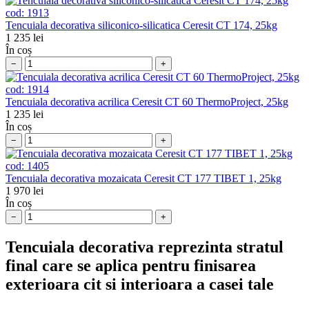
cod:
1913
Tencuiala decorativa siliconico-silicatica Ceresit CT 174, 25kg
1 235
lei
În coș
−
+
cod:
1914
Tencuiala decorativa acrilica Ceresit CT 60 ThermoProject, 25kg
1 235
lei
În coș
−
+
cod:
1405
Tencuiala decorativa mozaicata Ceresit CT 177 TIBET 1, 25kg
1 970
lei
În coș
−
+
Tencuiala decorativa reprezinta stratul
final care se aplica pentru finisarea
exterioara cit si interioara a casei tale