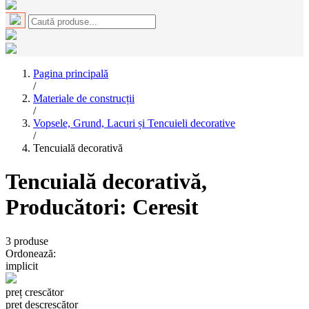
Pagina principală
/
Materiale de construcții
/
Vopsele, Grund, Lacuri și Tencuieli decorative
/
Tencuială decorativă
Tencuială decorativă
,
Producători: Ceresit
3
produse
Ordonează:
implicit
preț crescător
preț descrescător