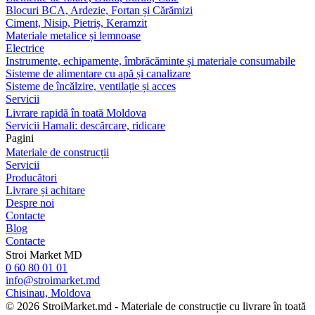
Blocuri BCA, Ardezie, Fortan și Cărămizi
Ciment, Nisip, Pietriș, Keramzit
Materiale metalice și lemnoase
Electrice
Instrumente, echipamente, îmbrăcăminte și materiale consumabile
Sisteme de alimentare cu apă și canalizare
Sisteme de încălzire, ventilație și acces
Servicii
Livrare rapidă în toată Moldova
Servicii Hamali: descărcare, ridicare
Pagini
Materiale de construcții
Servicii
Producători
Livrare și achitare
Despre noi
Contacte
Blog
Contacte
Stroi Market MD
0 60 80 01 01
info@stroimarket.md
Chisinau, Moldova
© 2026 StroiMarket.md - Materiale de construcție cu livrare în toată