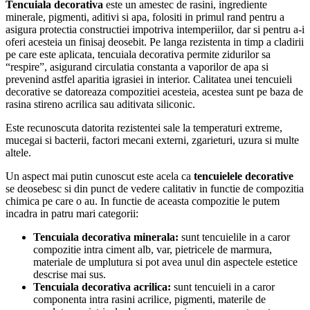
Tencuiala decorativa
este un amestec de rasini, ingrediente
minerale, pigmenti, aditivi si apa, folositi in primul rand pentru a
asigura protectia constructiei impotriva intemperiilor, dar si pentru a-i
oferi acesteia un finisaj deosebit. Pe langa rezistenta in timp a cladirii
pe care este aplicata, tencuiala decorativa permite zidurilor sa
“respire”, asigurand circulatia constanta a vaporilor de apa si
prevenind astfel aparitia igrasiei in interior. Calitatea unei tencuieli
decorative se datoreaza compozitiei acesteia, acestea sunt pe baza de
rasina stireno acrilica sau aditivata siliconic.
Este recunoscuta datorita rezistentei sale la temperaturi extreme,
mucegai si bacterii, factori mecani externi, zgarieturi, uzura si multe
altele.
Un aspect mai putin cunoscut este acela ca
tencuielele decorative
se deosebesc si din punct de vedere calitativ in functie de compozitia
chimica pe care o au. In functie de aceasta compozitie le putem
incadra in patru mari categorii:
Tencuiala
decorativa
minerala:
sunt tencuielile in a caror
compozitie intra ciment alb, var, pietricele de marmura,
materiale de umplutura si pot avea unul din aspectele estetice
descrise mai sus.
Tencuiala
decorativa
acrilica:
sunt tencuieli in a caror
componenta intra rasini acrilice, pigmenti, materile de