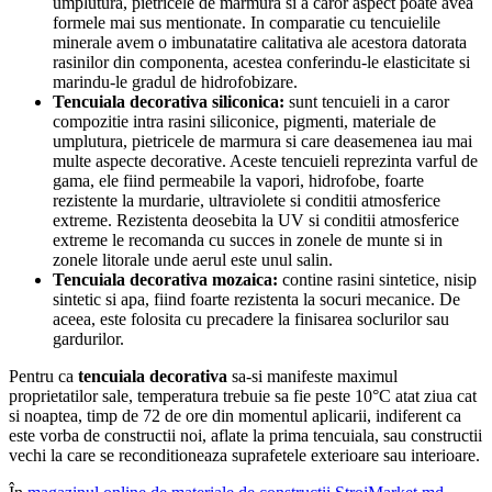
umplutura, pietricele de marmura si a caror aspect poate avea
formele mai sus mentionate. In comparatie cu tencuielile
minerale avem o imbunatatire calitativa ale acestora datorata
rasinilor din componenta, acestea conferindu-le elasticitate si
marindu-le gradul de hidrofobizare.
Tencuiala
decorativa
siliconica:
sunt tencuieli in a caror
compozitie intra rasini siliconice, pigmenti, materiale de
umplutura, pietricele de marmura si care deasemenea iau mai
multe aspecte decorative. Aceste tencuieli reprezinta varful de
gama, ele fiind permeabile la vapori, hidrofobe, foarte
rezistente la murdarie, ultraviolete si conditii atmosferice
extreme. Rezistenta deosebita la UV si conditii atmosferice
extreme le recomanda cu succes in zonele de munte si in
zonele litorale unde aerul este unul salin.
Tencuiala decorativa mozaica:
contine rasini sintetice, nisip
sintetic si apa, fiind foarte rezistenta la socuri mecanice. De
aceea, este folosita cu precadere la finisarea soclurilor sau
gardurilor.
Pentru ca
tencuiala decorativa
sa-si manifeste maximul
proprietatilor sale, temperatura trebuie sa fie peste 10°C atat ziua cat
si noaptea, timp de 72 de ore din momentul aplicarii, indiferent ca
este vorba de constructii noi, aflate la prima tencuiala, sau constructii
vechi la care se reconditioneaza suprafetele exterioare sau interioare.