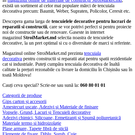
În
magazinul online de materiale de construcții StroiMarket.md
,
există un sortiment al celor mai populare mărci de tencuiala
decorativa precum: Baumit, Weber, Supraten, Policolor, Ceresit etc.
Descopera gama larga de
tencuielele decorative
pentru lucrari de
reparatii si constructii
, care se vor potrivi perfect si pentru proiecte
noi de constructie sau de renovare. Gaseste in internet
magazinul
StroiMarket.md
selectia noastra de tencuielele
decorative, la un pret optimal si cu o diversitate de marci si referinte.
Magazinul online StroiMarket.md prezinta
tencuiala
decorativa
pentru constructii si reparatii atat pentru spatii rezidentiale
cat si industriale. Puteți cumpăra tencuiala decorativa de înaltă
calitate la prețuri rezonabile cu livrare la domiciliu în Chișinău sau în
toată Moldova!
Cauți ceva special? Scrie-ne sau sună la:
060 80 01 01
Categorii de produse
Gips carton și accesorii
Amestecuri uscate, Adezivi şi Materiale de finisare
Vopsele, Grund, Lacuri și Tencuieli decorative
Adezivi chimici, Silicoane, Ermetizanți și Spumă poliuretanică
Materiale termo si hidroizolație
Plase armare, Tapete fibră de sticlă
Elemente de fixare, Diblu, Surub, Cuie