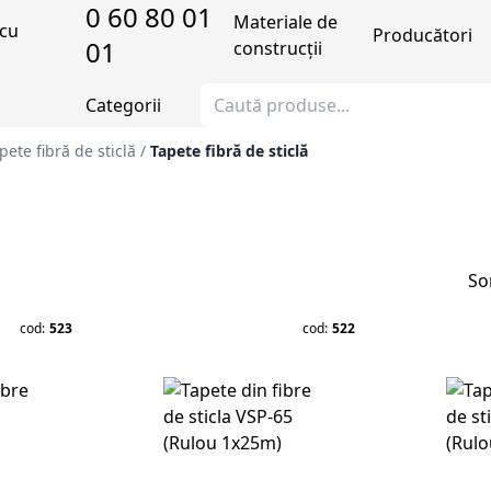
0 60 80 01
Materiale de
Producători
01
construcții
Categorii
ete fibră de sticlă
/
Tapete fibră de sticlă
So
cod:
523
cod:
522