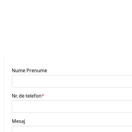
Sisteme de alimentare cu apă și
canalizare
Sisteme de încălzire, ventilație și acces
© 202
Nume Prenume
Nr. de telefon
*
Mesaj