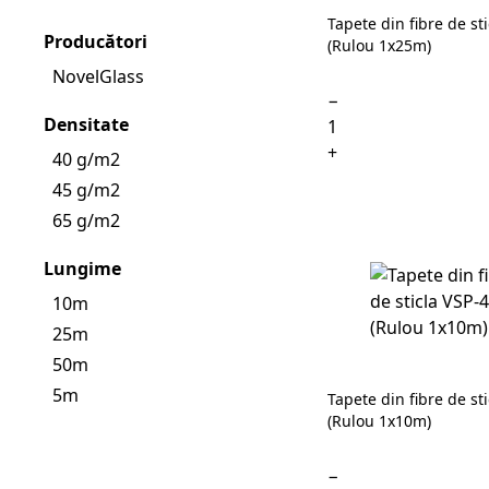
Tapete din fibre de st
Producători
(Rulou 1x25m)
NovelGlass
−
Densitate
+
40 g/m2
45 g/m2
65 g/m2
Lungime
10m
25m
50m
5m
Tapete din fibre de st
(Rulou 1x10m)
−