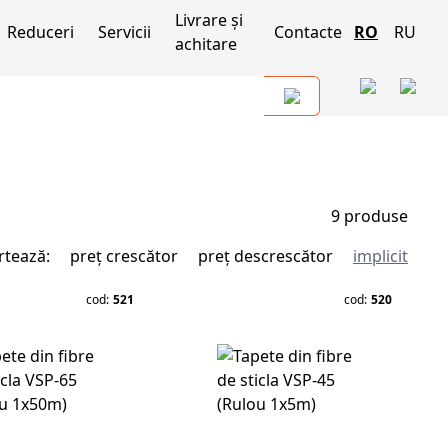
Livrare și
Reduceri
Servicii
Contacte
RO
RU
achitare
9
produse
rtează:
preț crescător
preț descrescător
implicit
cod:
521
cod:
520