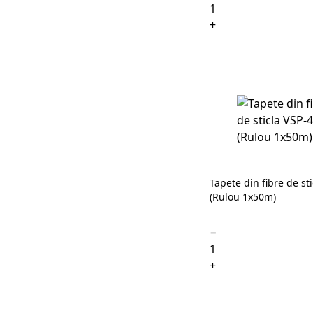
+
Tapete din fibre de st
(Rulou 1x50m)
−
+