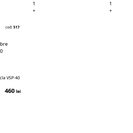
+
+
cod:
517
icla VSP-40
460
lei