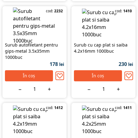
cod:
2232
cod:
1410
Surub autofiletant pentru
Surub cu cap plat si saiba
gips-metal 3.5x35mm
4.2x16mm 1000buc
1000buc
178
230
lei
lei
În coș
În coș
−
+
−
+
cod:
1412
cod:
1411