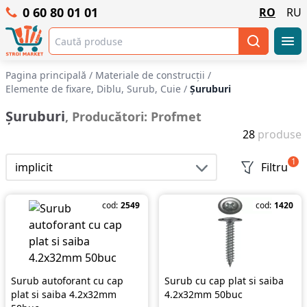
0 60 80 01 01
RO
RU
Pagina principală
/
Materiale de construcții
/
Elemente de fixare, Diblu, Surub, Cuie
/
Șuruburi
Șuruburi
, Producători: Profmet
28
produse
1
implicit
Filtru
cod:
2549
cod:
1420
Surub autoforant cu cap
Surub cu cap plat si saiba
plat si saiba 4.2x32mm
4.2x32mm 50buc