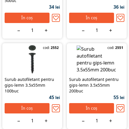
50buc
34
36
lei
lei
În coș
În coș
−
+
−
+
cod:
2552
cod:
2551
Surub autofiletant pentru
Surub autofiletant pentru
gips-lemn 3.5x55mm
gips-lemn 3.5x55mm
100buc
200buc
45
55
lei
lei
În coș
În coș
−
+
−
+