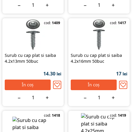
−
+
−
+
cod:
1409
cod:
1417
Surub cu cap plat si saiba
Surub cu cap plat si saiba
4.2x13mm 50buc
4.2x16mm 50buc
14.30
17
lei
lei
În coș
În coș
−
+
−
+
cod:
1418
cod:
1419