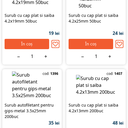
Surub cu cap plat si saiba
Surub cu cap plat si saiba
4.2x19mm 50buc
4.2x25mm 50buc
19
24
lei
lei
În coș
În coș
−
+
−
+
cod:
1396
cod:
1407
Surub autofiletant pentru
Surub cu cap plat si saiba
gips-metal 3.5x25mm
4.2x13mm 200buc
200buc
35
48
lei
lei