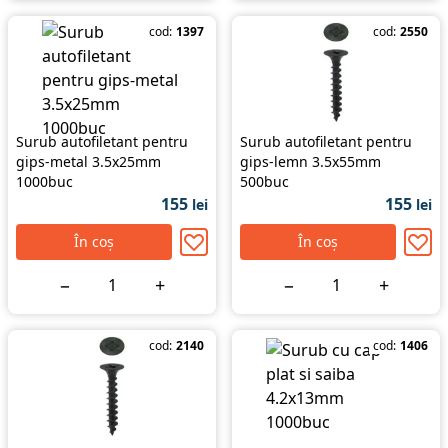
cod:
1397
cod:
2550
Surub autofiletant pentru
Surub autofiletant pentru
gips-metal 3.5x25mm
gips-lemn 3.5x55mm
1000buc
500buc
155
155
lei
lei
În coș
În coș
−
+
−
+
cod:
2140
cod:
1406