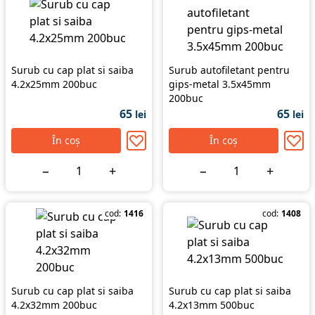
Surub cu cap plat si saiba
Surub autofiletant pentru
4.2x25mm 200buc
gips-metal 3.5x45mm
200buc
65
65
lei
lei
În coș
În coș
−
+
−
+
cod:
1416
cod:
1408
Surub cu cap plat si saiba
Surub cu cap plat si saiba
4.2x32mm 200buc
4.2x13mm 500buc