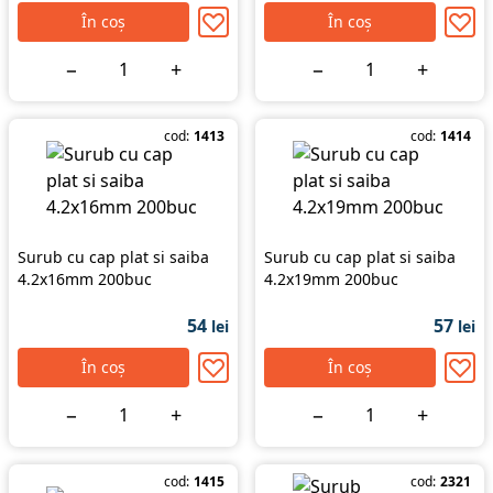
În coș
În coș
−
+
−
+
cod:
1413
cod:
1414
Surub cu cap plat si saiba
Surub cu cap plat si saiba
4.2x16mm 200buc
4.2x19mm 200buc
54
57
lei
lei
În coș
În coș
−
+
−
+
cod:
1415
cod:
2321