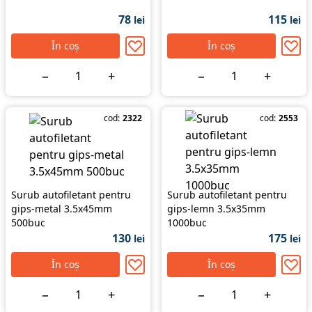
78
115
lei
lei
În coș
În coș
−
+
−
+
cod:
2322
cod:
2553
Surub autofiletant pentru
Surub autofiletant pentru
gips-metal 3.5x45mm
gips-lemn 3.5x35mm
500buc
1000buc
130
175
lei
lei
În coș
În coș
−
+
−
+