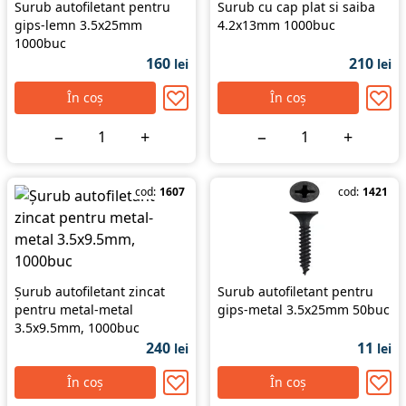
Surub autofiletant pentru
Surub cu cap plat si saiba
gips-lemn 3.5x25mm
4.2x13mm 1000buc
1000buc
160
210
lei
lei
În coș
În coș
−
+
−
+
cod:
1607
cod:
1421
Șurub autofiletant zincat
Surub autofiletant pentru
pentru metal-metal
gips-metal 3.5x25mm 50buc
3.5x9.5mm, 1000buc
240
11
lei
lei
În coș
În coș