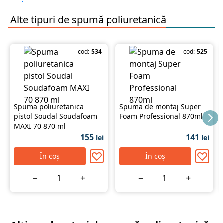
Bun izolator termic și fonic
Are proprietăți bune de umplere a golurilor
Alte tipuri de
spumă poliuretanică
Structură uniformă a spumei
Spuma manuala SOUDAL Yellow 750 ml — asigură un
cod:
534
cod:
525
raport echilibrat calitate-preț pentru lucrări de
construcții și renovare. Alegerea pentru acest produs
reprezintă o investiție sigură în calitatea lucrărilor.
Comandați pe stroimarket.md cu livrare rapidă în
Chișinău și toată Moldova.
Spuma poliuretanica
Spuma de montaj Super
pistol Soudal Soudafoam
Foam Professional 870ml
MAXI 70 870 ml
155
141
lei
lei
În coș
În coș
−
+
−
+