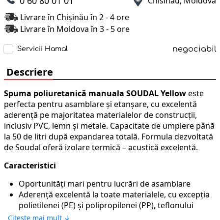
0 60 80 01 01
Chisinau, Moldova
Livrare în Chișinău în 2 - 4 ore
Livrare în Moldova în 3 - 5 ore
negociabil
Servicii Hamal
Descriere
Spuma poliuretanică manuala SOUDAL Yellow
este
perfecta pentru asamblare şi etanşare, cu excelentă
aderenţă pe majoritatea materialelor de construcţii,
inclusiv PVC, lemn şi metale. Capacitate de umplere până
la 50 de litri după expandarea totală. Formula dezvoltată
de Soudal oferă izolare termică – acustică excelentă.
Caracteristici
Oportunități mari pentru lucrări de asamblare
Aderență excelentă la toate materialele, cu excepția
polietilenei (PE) și polipropilenei (PP), teflonului
(PTFE)
Citește mai mult ↓