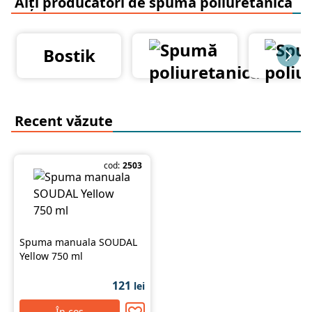
Alți producatori de spumă poliuretanică
Bostik
Recent văzute
cod:
2503
Spuma manuala SOUDAL
Yellow 750 ml
121
lei
În coș