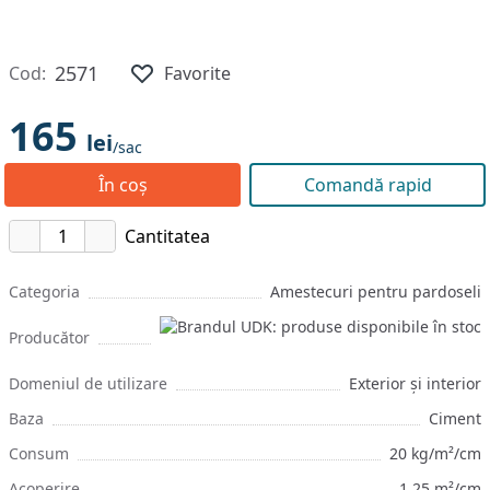
2571
Cod:
Favorite
165
lei
/sac
În coș
Comandă rapid
Cantitatea
Categoria
Amestecuri pentru pardoseli
Producător
Domeniul de utilizare
Exterior și interior
Baza
Ciment
Consum
20 kg/m²/cm
Acoperire
1.25 m²/cm