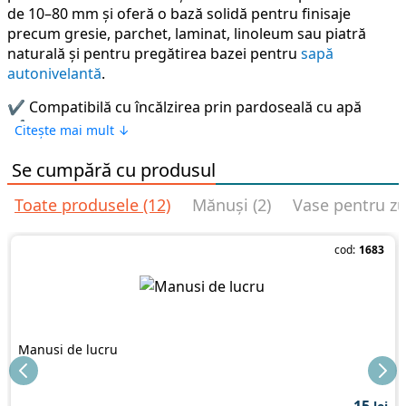
de 10–80 mm și oferă o bază solidă pentru finisaje
precum gresie, parchet, laminat, linoleum sau piatră
naturală și pentru pregătirea bazei pentru
sapă
autonivelantă
.
✔️ Compatibilă cu încălzirea prin pardoseală cu apă
✔️ Rezistență mecanică M200 – durabilă și stabilă
Citește mai mult ↓
✔️ Armare cu microfibră – reduce riscul de fisuri
✔️ Aplicare manuală sau mecanizată – rapid și eficient
Se cumpără cu produsul
✔️ Ideală pentru construcții civile și renovări
Toate produsele (12)
Mănuși (2)
Vase pentru zu
UDK FL 200
– performanță, fiabilitate și versatilitate într-
un singur produs. Alege o șapă care oferă rezultate
cod:
1683
profesionale și durabilitate pe termen lung.
Sapa UDK FL200 (10-80mm), 25kg este soluția
profesională pentru lucrări de construcții și renovare,
oferind rezultate excelente. Alegerea pentru acest
Manusi de lucru
produs reprezintă o investiție sigură în calitatea
lucrărilor. Comandați pe stroimarket.md cu livrare rapidă
în Chișinău și toată Moldova.