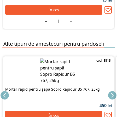
15
lei
În coș
−
+
Alte tipuri de
amestecuri pentru pardoseli
cod:
1813
Mortar rapid pentru șapă Sopro Rapidur B5 767, 25kg
450
lei
În coș