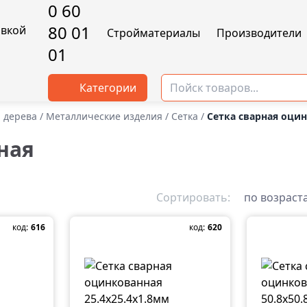
0 60
80 01
Cтройматериалы
Производители
01
Категории
и дерева
/
Mеталлические изделия
/
Сетка
/
Сетка сварная оци
ная
Сортировать:
по возраст
код:
616
код:
620