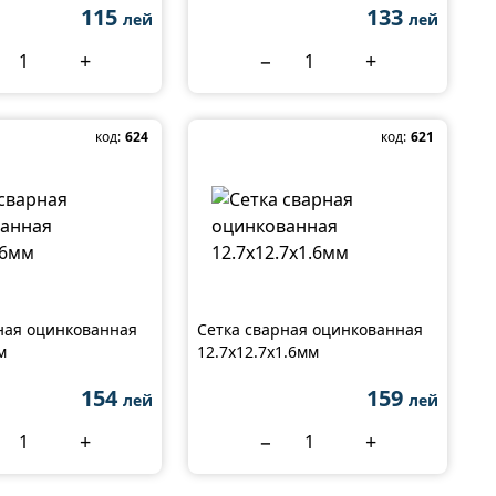
115
133
лей
лей
+
−
+
код:
624
код:
621
ная оцинкованная
Сетка сварная оцинкованная
м
12.7x12.7x1.6мм
154
159
лей
лей
+
−
+