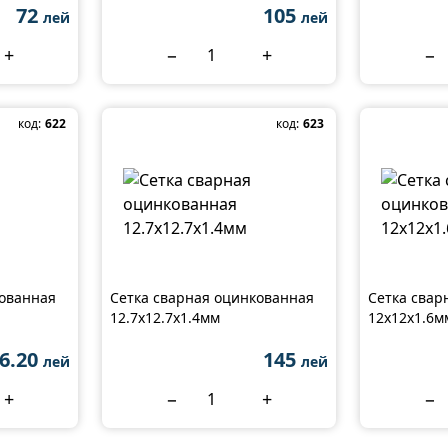
72
105
лей
лей
+
−
+
−
код:
622
код:
623
кованная
Сетка сварная оцинкованная
Сетка свар
12.7x12.7x1.4мм
12x12x1.6м
6.20
145
лей
лей
+
−
+
−