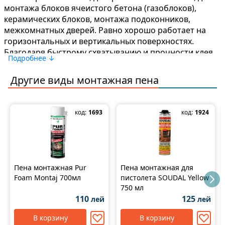
монтажа блоков ячеистого бетона (газоблоков),
керамических блоков, монтажа подоконников,
межкомнатных дверей.
Равно хорошо работает на
горизонтальных и вертикальных поверхностях.
Благодаря быстрому схватыванию и прочности клея
Подробнее ↓
не требует длительной фиксации, даже в таких
сложных случаях, как приклеивание декоративных
Другие виды
монтажная пена
элементов и плит к поверхностям с отрицательным
углом наклона и к арочным конструкциям.
код:
1693
код:
1924
Отличная клеевая способность клея-пены позволяет
надежно и предсказуемо хорошо работать с плитами
стандартных строительных размеров.
Расширение
клея-пены и первичной прочности составляет 5
минут.
Такое время схватывания и сверхнизкий
Пена монтажная Pur
Пена монтажная для
коэффициент расширения очень комфортны для
Foam Montaj 700мл
пистолета SOUDAL Yellow
монтажника.
Это позволяет монтировать и
750 мл
одновременно выравнивать плиты по плоскости
110
125
лей
лей
(например утеплителя или ГКЛ) и больше не
возвращаться на смонтированные участки для
В корзину
В корзину