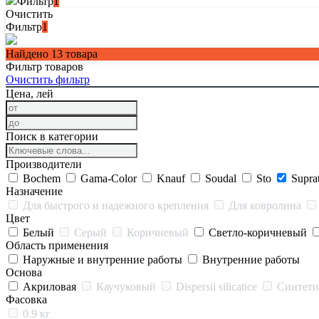
Фильтр
1
Очистить
Фильтр
1
Найдено
13
товара
Фильтр товаров
Очистить фильтр
Цена, лей
Поиск в категории
Производители
Bochem
Gama-Color
Knauf
Soudal
Sto
Supra
Назначение
Для быстрого и надежного крепления
Для ковролина
Цвет
Белый
Серый
Коричневый
Светло-коричневый
Область применения
Наружные и внутренние работы
Внутренние работы
Основа
Акриловая
Каучуковый
Dispersii silicatice
Синтети
Фасовка
0.9 кг