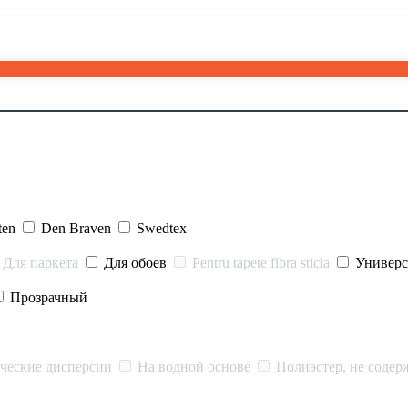
ten
Den Braven
Swedtex
Для паркета
Для обоев
Pentru tapete fibra sticla
Универ
Прозрачный
ческие дисперсии
На водной основе
Полиэстер, не содер