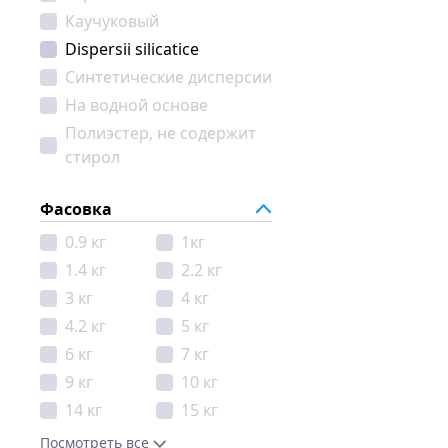
Каучуковый
Dispersii silicatice
Синтетические дисперсии
На водной основе
Полиэстер, не содержит
стирол
Полимерный
Фасовка
0.9 кг
1кг
1.4 кг
2.2 кг
3 кг
4 кг
4.2 кг
5 кг
6 кг
7 кг
9 кг
10 кг
14 кг
15 кг
16 kg
18 кг
Посмотреть все