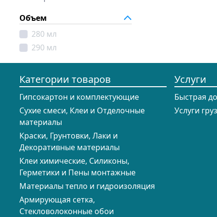
23 кг
200 г
Объем
420 г
500 г
280 мл
500 мл
290 мл
Категории товаров
Услуги
Гипсокартон и комплектующие
Быстрая д
Сухие смеси, Клеи и Отделочные
Услуги гру
материалы
Краски, Грунтовки, Лаки и
Декоративные материалы
Клеи химические, Силиконы,
Герметики и Пены монтажные
Материалы тепло и гидроизоляция
Армирующая сетка,
Стекловолоконные обои