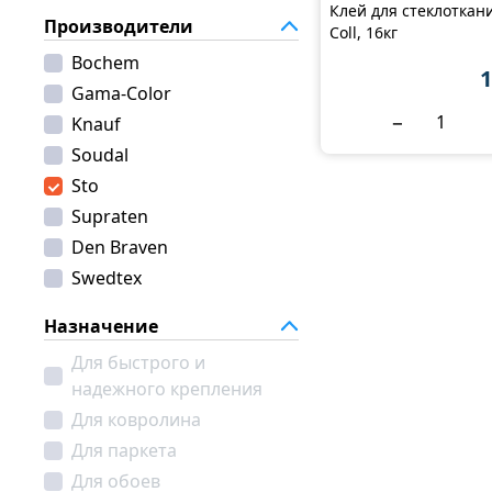
Клей для стеклоткан
Производители
Coll, 16кг
Bochem
1
Gama-Color
−
Knauf
Soudal
Sto
Supraten
Den Braven
Swedtex
Назначение
Для быстрого и
надежного крепления
Для ковролина
Для паркета
Для обоев