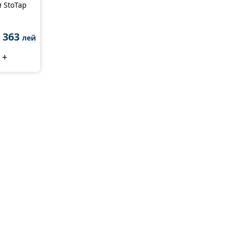
и StoTap
 363
лей
+