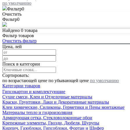
по умолчанию
Фильтр
0
Очистить
Фильтр
0
Найдено
0
товара
Фильтр товаров
Очистить фильтр
Цена, лей
Поиск в категории
Сортировать:
по возрастающей цене
по убывающей цене
по умолчанию
Категории товаров
Гипсокартон и комплектующие
Сухие смеси, Клеи и Отделочные материалы
Краски, Грунтовки, Лаки и Декоративные материалы
Клеи химические, Силиконы, Герметики и Пены монтажные
Материалы тепло и гидроизоляция
Армирующая сетка, Стекловолоконные обои
Крепежные элементы, Гвозди, Дюбеля, Шурупы
Кирпич, Газоблоки, Гипсоблоки, Фортан и Шифер