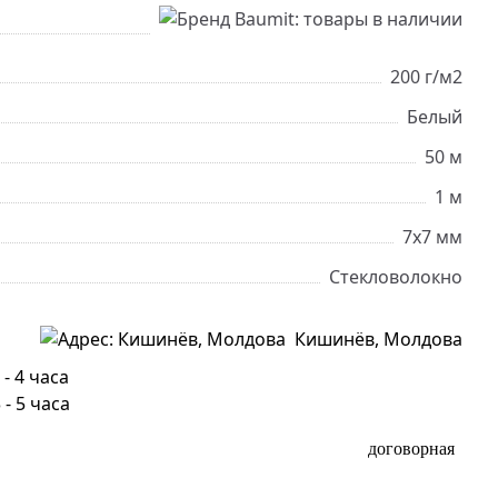
200 г/м2
Белый
50 м
1 м
7x7 мм
Cтекловолокно
Кишинёв, Молдова
- 4 часа
- 5 часа
договорная