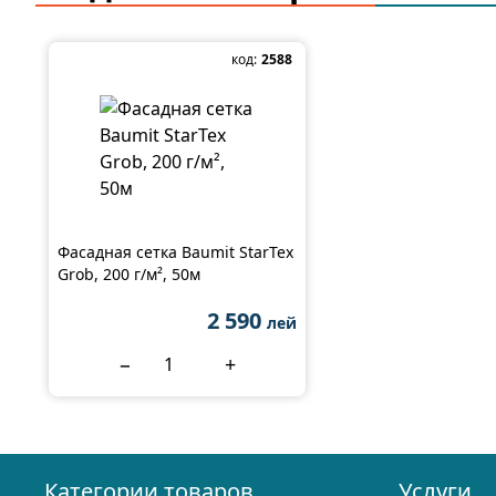
код:
2588
Фасадная сетка Baumit StarTex
Grob, 200 г/м², 50м
2 590
лей
−
+
Категории товаров
Услуги