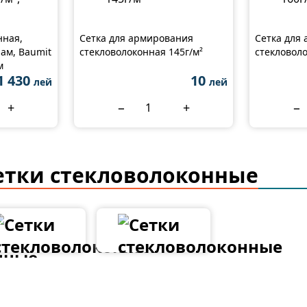
нная,
Сетка для армирования
Сетка для
ам, Baumit
стекловолоконная 145г/м²
стекловоло
м
1 430
10
лей
лей
+
−
+
−
етки стекловолоконные