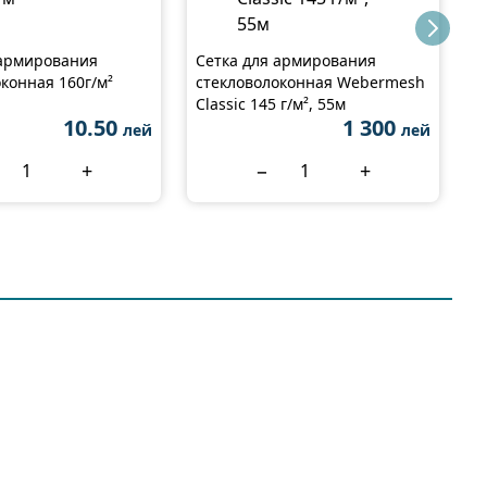
 армирования
Сетка для армирования
С
конная 160г/м²
стекловолоконная Webermesh
с
Classic 145 г/м², 55м
5
10.50
1 300
лей
лей
+
−
+