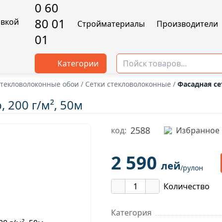
0 60
80 01
Cтройматериалы
Производители
01
Категории
текловолоконные обои
/
Сетки стекловолоконные
/
Фасадная сет
, 200 г/м², 50м
2588
код:
Избранное
2 590
лей
/рулон
Количество
Категория