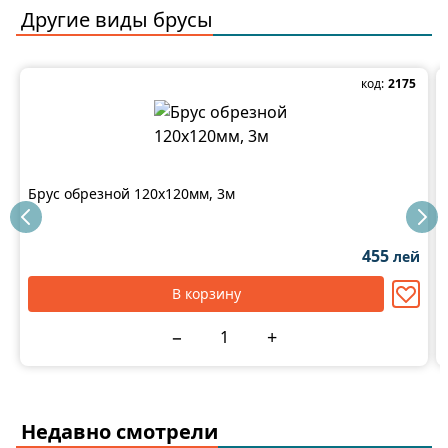
качественной отделки. Закажите онлайн на
Другие виды
брусы
stroimarket.md с оперативной доставкой по всей
Молдове.
код:
2175
Брус обрезной 120x120мм, 3м
455
лей
В корзину
−
+
Недавно смотрели