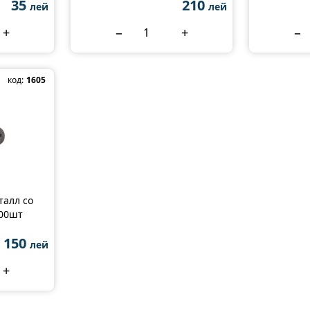
35
210
лей
лей
+
−
+
−
код:
1605
талл со
500шт
150
лей
+