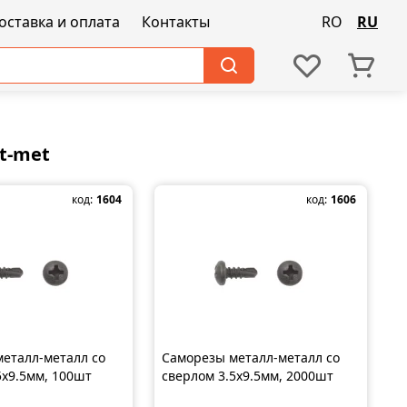
оставка и оплата
Контакты
RO
RU
t-met
код:
1604
код:
1606
еталл-металл со
Саморезы металл-металл со
5x9.5мм, 100шт
сверлом 3.5x9.5мм, 2000шт