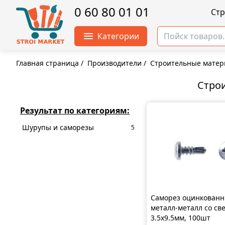
0 60 80 01 01
Cт
Категории
Главная страница
/
Производители
/
Строительные матер
Стро
Результат по категориям:
Шурупы и саморезы
5
Саморез оцинкован
металл-металл со св
3.5x9.5мм, 100шт