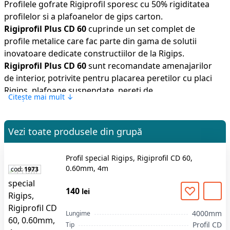
Profilele gofrate Rigiprofil sporesc cu 50% rigiditatea
profilelor si a plafoanelor de
gips carton
.
Rigiprofil Plus CD 60
cuprinde un set complet de
profile metalice care fac parte din gama de solutii
inovatoare dedicate constructiilor de la Rigips.
Rigiprofil Plus CD 60
sunt recomandate amenajarilor
de interior, potrivite pentru placarea peretilor cu placi
Rigips, plafoane suspendate, pereti de
Citește mai mult ↓
compartimentare si amenajari de mansarde, fiind
fabricate din tabla din otel zincat.
Rigiprofil Plus CD 60
sunt profilele plafonului fals
Vezi toate produsele din grupă
introduse pe contur in
profilul UD
, in profilele
portante ale tavanului suspendat si in profilele de
Profil special Rigips, Rigiprofil CD 60,
montaj pentru fixarea placarii plafonului fals.
0.60mm, 4m
cod:
1973
Profilul CD
se fixeaza de baza portanta (tavan) cu
ajutorul ajutorul suporturilor speciale, principalele
140
lei
dintre care sunt:
suportul drept
si
racord cu fixator
.
Pentru instalarea racortului cu fixator, marginile
4000mm
Lungime
Profil CD
politelor profilului, sunt indoite spre interior si servesc
Tip