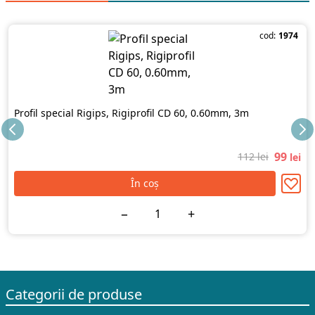
cod:
1974
Profil special Rigips, Rigiprofil CD 60, 0.60mm, 3m
99
112 lei
lei
În coș
−
+
Categorii de produse