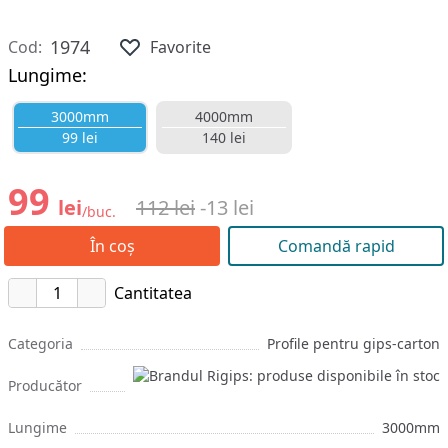
1974
Cod:
Favorite
Lungime:
3000mm
4000mm
99 lei
140 lei
99
lei
112 lei
-13 lei
/buc.
În coș
Comandă rapid
Cantitatea
Categoria
Profile pentru gips-carton
Producător
Lungime
3000mm