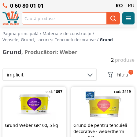
0 60 80 01 01
RO
RU
Pagina principală
/
Materiale de construcții
/
Vopsele, Grund, Lacuri și Tencuieli decorative
/
Grund
Grund
, Producători: Weber
2
produse
1
implicit
Filtru
cod:
1897
cod:
2419
Grund Weber GR100, 5 kg
Grund de pentru tencuieli
decorative - webertherm