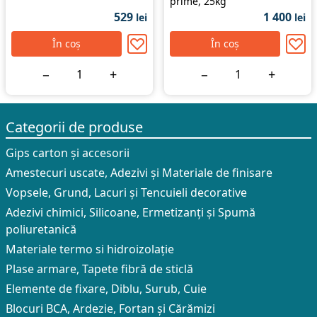
prime, 25kg
529
1 400
lei
lei
În coș
În coș
−
+
−
+
Categorii de produse
Gips carton și accesorii
Amestecuri uscate, Adezivi şi Materiale de finisare
Vopsele, Grund, Lacuri și Tencuieli decorative
Adezivi chimici, Silicoane, Ermetizanți și Spumă
poliuretanică
Materiale termo si hidroizolație
Plase armare, Tapete fibră de sticlă
Elemente de fixare, Diblu, Surub, Cuie
Blocuri BCA, Ardezie, Fortan și Cărămizi