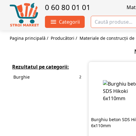
0 60 80 01 01
Mate
Categorii
Pagina principală
/
Producători
/
Materiale de construcții de
Rezultatul pe categorii:
Burghie
2
Burghiu beton SDS Hi
6х110mm