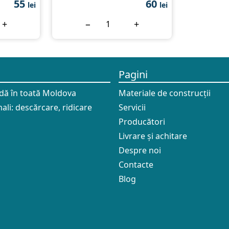
55
60
lei
lei
+
−
+
Pagini
idă în toată Moldova
Materiale de construcții
ali: descărcare, ridicare
Servicii
Producători
Livrare și achitare
Despre noi
Contacte
Blog