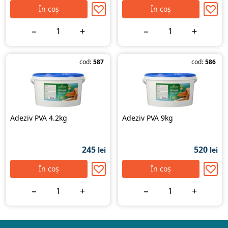
În coș
În coș
−
+
−
+
cod:
587
cod:
586
Adeziv PVA 4.2kg
Adeziv PVA 9kg
245
520
lei
lei
În coș
În coș
−
+
−
+