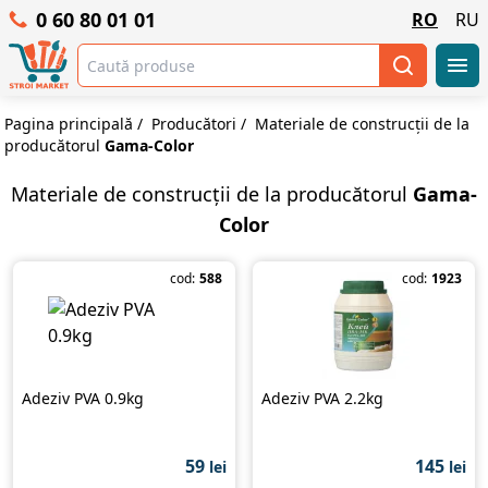
0 60 80 01 01
RO
RU
Pagina principală
/
Producători
/
Materiale de construcții de la
producătorul
Gama-Color
Materiale de construcții de la producătorul
Gama-
Color
cod:
588
cod:
1923
Adeziv PVA 0.9kg
Adeziv PVA 2.2kg
59
145
lei
lei