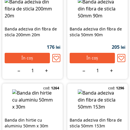
Banda adeziva din fibra de
Banda adeziva din fibra de
sticla 200mm 20m
sticla 50mm 90m
176
205
lei
lei
În coș
În coș
−
+
−
+
cod:
1264
cod:
1296
Banda din hirtie cu
Banda adeziva din fibra de
aluminiu 50mm x 30m
sticla 50mm 153m