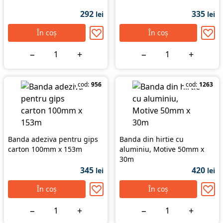
292
335
lei
lei
În coș
În coș
−
+
−
+
cod:
956
cod:
1263
Banda adeziva pentru gips
Banda din hirtie cu
carton 100mm x 153m
aluminiu, Motive 50mm x
30m
345
420
lei
lei
În coș
În coș
−
+
−
+