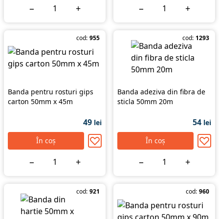
−
+
−
+
cod:
955
cod:
1293
Banda pentru rosturi gips
Banda adeziva din fibra de
carton 50mm x 45m
sticla 50mm 20m
49
54
lei
lei
În coș
În coș
−
+
−
+
cod:
921
cod:
960