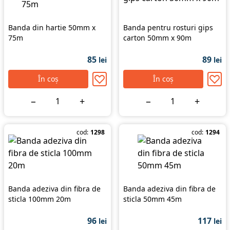
Banda din hartie 50mm x
Banda pentru rosturi gips
75m
carton 50mm x 90m
85
89
lei
lei
În coș
În coș
−
+
−
+
cod:
1298
cod:
1294
Banda adeziva din fibra de
Banda adeziva din fibra de
sticla 100mm 20m
sticla 50mm 45m
96
117
lei
lei