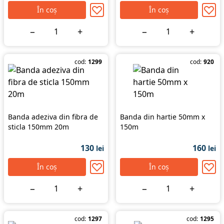
În coș
În coș
−
+
−
+
cod:
1299
cod:
920
Banda adeziva din fibra de
Banda din hartie 50mm x
sticla 150mm 20m
150m
130
160
lei
lei
În coș
În coș
−
+
−
+
cod:
1297
cod:
1295