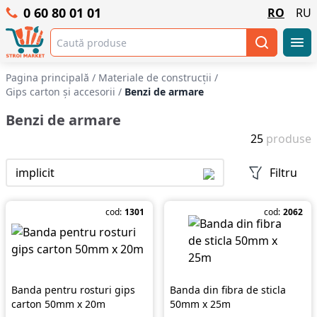
0 60 80 01 01
RO
RU
Pagina principală
/
Materiale de construcții
/
Gips carton și accesorii
/
Benzi de armare
Benzi de armare
25
produse
implicit
Filtru
cod:
1301
cod:
2062
Banda pentru rosturi gips
Banda din fibra de sticla
carton 50mm x 20m
50mm x 25m