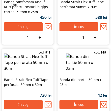
Banda ramforsata Knauf
Banda Strait Flex Tuff Tape
Kurt pentru rosturi la gips
perforata 50mm x 20m
carton, 50mm x 25m
450
580
lei
lei
În coș
În coș
−
+
−
+
cod:
918
cod:
919
Banda Strait Flex Tuff Tape
Banda din hartie 50mm x
perforata 50mm x 30m
23m
720
42
lei
lei
În coș
În coș