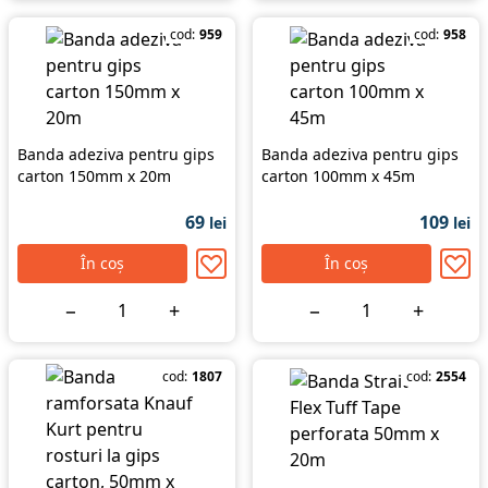
cod:
959
cod:
958
Banda adeziva pentru gips
Banda adeziva pentru gips
carton 150mm x 20m
carton 100mm x 45m
69
109
lei
lei
În coș
În coș
−
+
−
+
cod:
1807
cod:
2554