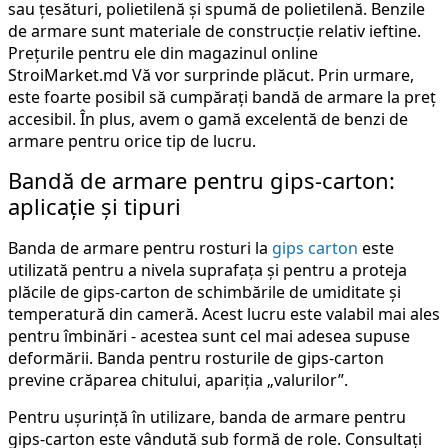
sau țesături, polietilenă și spumă de polietilenă. Benzile
de armare sunt materiale de construcție relativ ieftine.
Prețurile pentru ele din magazinul online
StroiMarket.md Vă vor surprinde plăcut. Prin urmare,
este foarte posibil să cumpărați bandă de armare la preț
accesibil. În plus, avem o gamă excelentă de benzi de
armare pentru orice tip de lucru.
Bandă de armare pentru gips-carton:
aplicație și tipuri
Banda de armare pentru rosturi la
gips carton
este
utilizată pentru a nivela suprafața și pentru a proteja
plăcile de gips-carton de schimbările de umiditate și
temperatură din cameră. Acest lucru este valabil mai ales
pentru îmbinări - acestea sunt cel mai adesea supuse
deformării. Banda pentru rosturile de gips-carton
previne crăparea chitului, apariția „valurilor”.
Pentru ușurință în utilizare, banda de armare pentru
gips-carton este vândută sub formă de role. Consultați