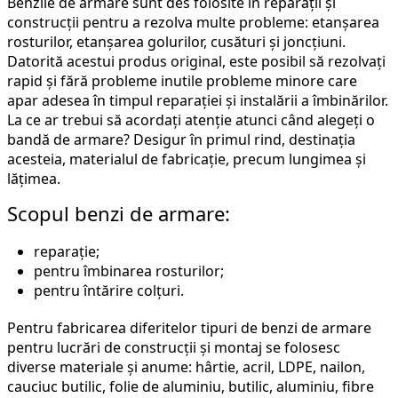
Benzile de armare sunt des folosite în reparații și
construcții pentru a rezolva multe probleme: etanșarea
rosturilor, etanșarea golurilor, cusături și joncțiuni.
Datorită acestui produs original, este posibil să rezolvați
rapid și fără probleme inutile probleme minore care
apar adesea în timpul reparației și instalării a îmbinărilor.
La ce ar trebui să acordați atenție atunci când alegeți o
bandă de armare? Desigur în primul rind, destinația
acesteia, materialul de fabricație, precum lungimea și
lățimea.
Scopul benzi de armare:
reparație;
pentru îmbinarea rosturilor;
pentru întărire colțuri.
Pentru fabricarea diferitelor tipuri de benzi de armare
pentru lucrări de construcții și montaj se folosesc
diverse materiale și anume: hârtie, acril, LDPE, nailon,
cauciuc butilic, folie de aluminiu, butilic, aluminiu, fibre