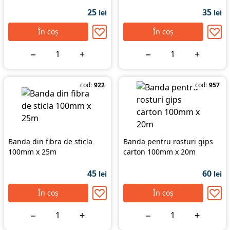
25
35
lei
lei
În coș
În coș
−
+
−
+
cod:
922
cod:
957
Banda din fibra de sticla
Banda pentru rosturi gips
100mm x 25m
carton 100mm x 20m
45
60
lei
lei
În coș
În coș
−
+
−
+