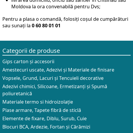
livrarea domiciliu, oficiu sau santier în Chisinau sau
Moldova la ora convenabilă pentru Dvs;
Pentru a plasa o comandă, folosiți coșul de cumpărături
sau sunați la
0 60 80 01 01
Categorii de produse
Gips carton și accesorii
Amestecuri uscate, Adezivi şi Materiale de finisare
Vopsele, Grund, Lacuri și Tencuieli decorative
Adezivi chimici, Silicoane, Ermetizanți și Spumă
poliuretanică
Materiale termo si hidroizolație
Plase armare, Tapete fibră de sticlă
Elemente de fixare, Diblu, Surub, Cuie
Blocuri BCA, Ardezie, Fortan și Cărămizi